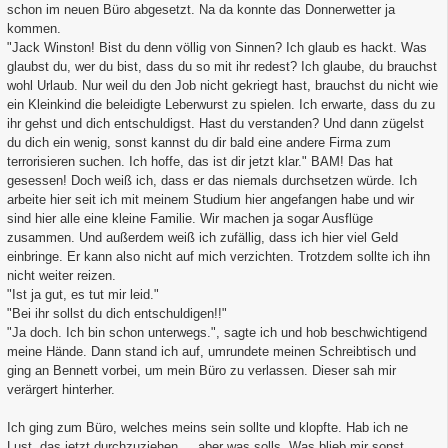
schon im neuen Büro abgesetzt. Na da konnte das Donnerwetter ja
kommen.
"Jack Winston! Bist du denn völlig von Sinnen? Ich glaub es hackt. Was
glaubst du, wer du bist, dass du so mit ihr redest? Ich glaube, du brauchst
wohl Urlaub. Nur weil du den Job nicht gekriegt hast, brauchst du nicht wie
ein Kleinkind die beleidigte Leberwurst zu spielen. Ich erwarte, dass du zu
ihr gehst und dich entschuldigst. Hast du verstanden? Und dann zügelst
du dich ein wenig, sonst kannst du dir bald eine andere Firma zum
terrorisieren suchen. Ich hoffe, das ist dir jetzt klar." BAM! Das hat
gesessen! Doch weiß ich, dass er das niemals durchsetzen würde. Ich
arbeite hier seit ich mit meinem Studium hier angefangen habe und wir
sind hier alle eine kleine Familie. Wir machen ja sogar Ausflüge
zusammen. Und außerdem weiß ich zufällig, dass ich hier viel Geld
einbringe. Er kann also nicht auf mich verzichten. Trotzdem sollte ich ihn
nicht weiter reizen.
"Ist ja gut, es tut mir leid."
"Bei ihr sollst du dich entschuldigen!!"
"Ja doch. Ich bin schon unterwegs.", sagte ich und hob beschwichtigend
meine Hände. Dann stand ich auf, umrundete meinen Schreibtisch und
ging an Bennett vorbei, um mein Büro zu verlassen. Dieser sah mir
verärgert hinterher.
Ich ging zum Büro, welches meins sein sollte und klopfte. Hab ich ne
Lust, das jetzt durchzuziehen.... aber was solls. Was blieb mir sonst