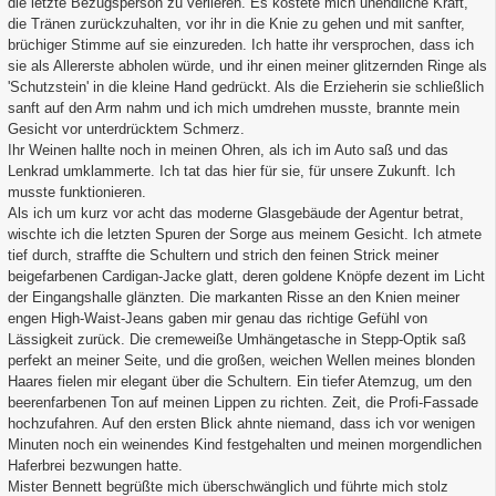
die letzte Bezugsperson zu verlieren. Es kostete mich unendliche Kraft,
die Tränen zurückzuhalten, vor ihr in die Knie zu gehen und mit sanfter,
brüchiger Stimme auf sie einzureden. Ich hatte ihr versprochen, dass ich
sie als Allererste abholen würde, und ihr einen meiner glitzernden Ringe als
'Schutzstein' in die kleine Hand gedrückt. Als die Erzieherin sie schließlich
sanft auf den Arm nahm und ich mich umdrehen musste, brannte mein
Gesicht vor unterdrücktem Schmerz.
Ihr Weinen hallte noch in meinen Ohren, als ich im Auto saß und das
Lenkrad umklammerte. Ich tat das hier für sie, für unsere Zukunft. Ich
musste funktionieren.
Als ich um kurz vor acht das moderne Glasgebäude der Agentur betrat,
wischte ich die letzten Spuren der Sorge aus meinem Gesicht. Ich atmete
tief durch, straffte die Schultern und strich den feinen Strick meiner
beigefarbenen Cardigan-Jacke glatt, deren goldene Knöpfe dezent im Licht
der Eingangshalle glänzten. Die markanten Risse an den Knien meiner
engen High-Waist-Jeans gaben mir genau das richtige Gefühl von
Lässigkeit zurück. Die cremeweiße Umhängetasche in Stepp-Optik saß
perfekt an meiner Seite, und die großen, weichen Wellen meines blonden
Haares fielen mir elegant über die Schultern. Ein tiefer Atemzug, um den
beerenfarbenen Ton auf meinen Lippen zu richten. Zeit, die Profi-Fassade
hochzufahren. Auf den ersten Blick ahnte niemand, dass ich vor wenigen
Minuten noch ein weinendes Kind festgehalten und meinen morgendlichen
Haferbrei bezwungen hatte.
Mister Bennett begrüßte mich überschwänglich und führte mich stolz