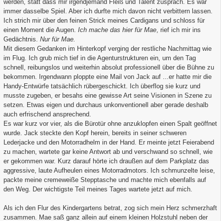
werden, statt dass mir irgendjemand Fleiß und Talent zusprach. Es war
immer dasselbe Spiel. Aber ich durfte mich davon nicht verbittern lassen.
Ich strich mir über den feinen Strick meines Cardigans und schloss für
einen Moment die Augen.
Ich mache das hier für Mae
, rief ich mir ins
Gedächtnis.
Nur für Mae.
Mit diesem Gedanken im Hinterkopf verging der restliche Nachmittag wie
im Flug. Ich grub mich tief in die Agenturstrukturen ein, um den Tag
schnell, reibungslos und weiterhin absolut professionell über die Bühne zu
bekommen. Irgendwann ploppte eine Mail von Jack auf ...er hatte mir die
Handy-Entwürfe tatsächlich rübergeschickt. Ich überflog sie kurz und
musste zugeben, er besahs eine gewisse Art seine Visionen in Szene zu
setzen. Etwas eigen und durchaus unkonventionell aber gerade deshalb
auch erfrischend ansprechend.
Es war kurz vor vier, als die Bürotür ohne anzuklopfen einen Spalt geöffnet
wurde. Jack steckte den Kopf herein, bereits in seiner schweren
Lederjacke und den Motorradhelm in der Hand. Er meinte jetzt Feierabend
zu machen, wartete gar keine Antwort ab und verschwand so schnell, wie
er gekommen war. Kurz darauf hörte ich draußen auf dem Parkplatz das
aggressive, laute Aufheulen eines Motorradmotors. Ich schmunzelte leise,
packte meine cremeweiße Stepptasche und machte mich ebenfalls auf
den Weg. Der wichtigste Teil meines Tages wartete jetzt auf mich.
Als ich den Flur des Kindergartens betrat, zog sich mein Herz schmerzhaft
zusammen. Mae saß ganz allein auf einem kleinen Holzstuhl neben der