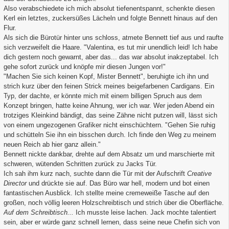
Also verabschiedete ich mich absolut tiefenentspannt, schenkte diesen
Kerl ein letztes, zuckersüßes Lächeln und folgte Bennett hinaus auf den
Flur.
Als sich die Bürotür hinter uns schloss, atmete Bennett tief aus und raufte
sich verzweifelt die Haare. "Valentina, es tut mir unendlich leid! Ich habe
dich gestern noch gewarnt, aber das... das war absolut inakzeptabel. Ich
gehe sofort zurück und knöpfe mir diesen Jungen vor!"
"Machen Sie sich keinen Kopf, Mister Bennett", beruhigte ich ihn und
strich kurz über den feinen Strick meines beigefarbenen Cardigans. Ein
Typ, der dachte, er könnte mich mit einem billigen Spruch aus dem
Konzept bringen, hatte keine Ahnung, wer ich war. Wer jeden Abend ein
trotziges Kleinkind bändigt, das seine Zähne nicht putzen will, lässt sich
von einem ungezogenen Grafiker nicht einschüchtern. "Gehen Sie ruhig
und schütteln Sie ihn ein bisschen durch. Ich finde den Weg zu meinem
neuen Reich ab hier ganz allein."
Bennett nickte dankbar, drehte auf dem Absatz um und marschierte mit
schweren, wütenden Schritten zurück zu Jacks Tür.
Ich sah ihm kurz nach, suchte dann die Tür mit der Aufschrift
Creative
Director
und drückte sie auf. Das Büro war hell, modern und bot einen
fantastischen Ausblick. Ich stellte meine cremeweiße Tasche auf den
großen, noch völlig leeren Holzschreibtisch und strich über die Oberfläche.
Auf dem Schreibtisch...
Ich musste leise lachen. Jack mochte talentiert
sein, aber er würde ganz schnell lernen, dass seine neue Chefin sich von