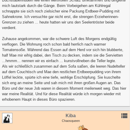
Buchstabennudeln wie einen wertvollen Schatz umklammert und dirigierte
mich lautstark durch die Gänge. Beim Vorbeigehen am Kühlregal
schnappte sie sich noch zielsicher eine Packung Erdbeer-Pudding mit
Sahnekrone. Ich versuchte gar nicht erst, die strengen Erzieherinnen-
Grenzen zu ziehen ... heute hatten wir uns den Seelentröster beide
verdient.
Zuhause angekommen, war die schwere Luft des Morgens endgültig
verflogen. Die Wohnung roch schon bald herrlich nach warmer
Tomatensoße. Während das Essen auf dem Herd vor sich hin blubberte,
half Mae mir eifrig dabei, den Tisch zu decken, indem sie die Servietten
...hmmm... nennen wir es einfach ... kunstvollneben die Teller legte.
Als wir schließlich zusammen auf dem Sofa saßen, die leeren Nudelteller
auf dem Couchtisch und Mae den restlichen Erdbeerpudding von ihrem
Löffel leckte, spürte ich eine tiefe, wohlige Erschöpfung. Sie kuschelte
sich eng an meine Seite und sah mich mit ihren großen Augen an. Das
Büro und der neue Job waren in diesem Moment meilenweit weg. Das hier
war meine Realität. Und für diese Realität würde ich morgen wieder mit
erhobenem Haupt in dieses Büro spazieren.
Kiba
Chaosqueen