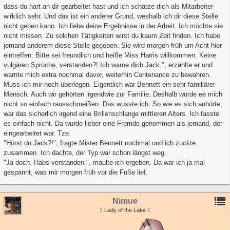
dass du hart an dir gearbeitet hast und ich schätze dich als Mitarbeiter
wirklich sehr. Und das ist ein anderer Grund, weshalb ich dir diese Stelle
nicht geben kann. Ich liebe deine Ergebnisse in der Arbeit. Ich möchte sie
nicht missen. Zu solchen Tätigkeiten wirst du kaum Zeit finden. Ich habe
jemand anderem diese Stelle gegeben. Sie wird morgen früh um Acht hier
eintreffen. Bitte sei freundlich und heiße Miss Harris willkommen. Keine
vulgären Sprüche, verstanden?! Ich warne dich Jack.", erzählte er und
warnte mich extra nochmal davor, weiterhin Contenance zu bewahren.
Muss ich mir noch überlegen. Eigentlich war Bennett ein sehr familiärer
Mensch. Auch wir gehörten irgendwie zur Familie. Deshalb würde ee mich
nicht so einfach rausschmeißen. Das wusste ich. So wie es sich anhörte,
war das sicherlich irgend eine Brillenschlange mittleren Alters. Ich fasste
es einfach nicht. Da wurde lieber eine Fremde genommen als jemand, der
eingearbeitet war. Tze.
"Hörst du Jack?!", fragte Mister Bennett nochmal und ich zuckte
zusammen. Ich dachte, der Typ war schon längst weg.
"Ja doch. Habs verstanden.", maulte ich ergeben. Da war ich ja mal
gespannt, was mir morgen früh vor die Füße lief.
Nimue
☽ Lady of the Lake ☾