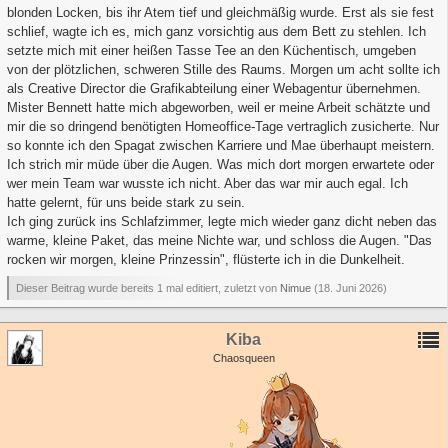
blonden Locken, bis ihr Atem tief und gleichmäßig wurde. Erst als sie fest
schlief, wagte ich es, mich ganz vorsichtig aus dem Bett zu stehlen. Ich
setzte mich mit einer heißen Tasse Tee an den Küchentisch, umgeben
von der plötzlichen, schweren Stille des Raums. Morgen um acht sollte ich
als Creative Director die Grafikabteilung einer Webagentur übernehmen.
Mister Bennett hatte mich abgeworben, weil er meine Arbeit schätzte und
mir die so dringend benötigten Homeoffice-Tage vertraglich zusicherte. Nur
so konnte ich den Spagat zwischen Karriere und Mae überhaupt meistern.
Ich strich mir müde über die Augen. Was mich dort morgen erwartete oder
wer mein Team war wusste ich nicht. Aber das war mir auch egal. Ich
hatte gelernt, für uns beide stark zu sein.
Ich ging zurück ins Schlafzimmer, legte mich wieder ganz dicht neben das
warme, kleine Paket, das meine Nichte war, und schloss die Augen. "Das
rocken wir morgen, kleine Prinzessin", flüsterte ich in die Dunkelheit.
Dieser Beitrag wurde bereits 1 mal editiert, zuletzt von
Nimue
(
18. Juni 2026
)
Kiba
Chaosqueen