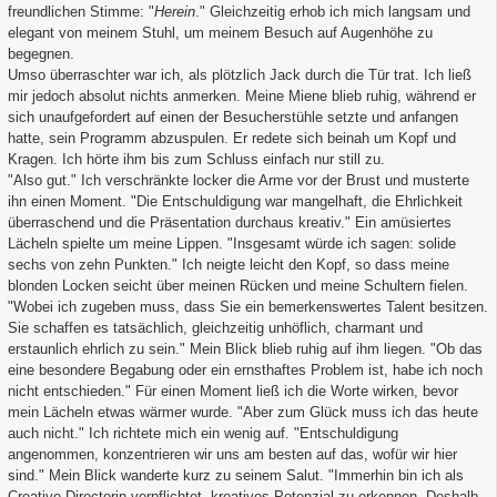
freundlichen Stimme: "
Herein
." Gleichzeitig erhob ich mich langsam und
elegant von meinem Stuhl, um meinem Besuch auf Augenhöhe zu
begegnen.
Umso überraschter war ich, als plötzlich Jack durch die Tür trat. Ich ließ
mir jedoch absolut nichts anmerken. Meine Miene blieb ruhig, während er
sich unaufgefordert auf einen der Besucherstühle setzte und anfangen
hatte, sein Programm abzuspulen. Er redete sich beinah um Kopf und
Kragen. Ich hörte ihm bis zum Schluss einfach nur still zu.
"Also gut." Ich verschränkte locker die Arme vor der Brust und musterte
ihn einen Moment. "Die Entschuldigung war mangelhaft, die Ehrlichkeit
überraschend und die Präsentation durchaus kreativ." Ein amüsiertes
Lächeln spielte um meine Lippen. "Insgesamt würde ich sagen: solide
sechs von zehn Punkten." Ich neigte leicht den Kopf, so dass meine
blonden Locken seicht über meinen Rücken und meine Schultern fielen.
"Wobei ich zugeben muss, dass Sie ein bemerkenswertes Talent besitzen.
Sie schaffen es tatsächlich, gleichzeitig unhöflich, charmant und
erstaunlich ehrlich zu sein." Mein Blick blieb ruhig auf ihm liegen. "Ob das
eine besondere Begabung oder ein ernsthaftes Problem ist, habe ich noch
nicht entschieden." Für einen Moment ließ ich die Worte wirken, bevor
mein Lächeln etwas wärmer wurde. "Aber zum Glück muss ich das heute
auch nicht." Ich richtete mich ein wenig auf. "Entschuldigung
angenommen, konzentrieren wir uns am besten auf das, wofür wir hier
sind." Mein Blick wanderte kurz zu seinem Salut. "Immerhin bin ich als
Creative Directorin verpflichtet, kreatives Potenzial zu erkennen. Deshalb