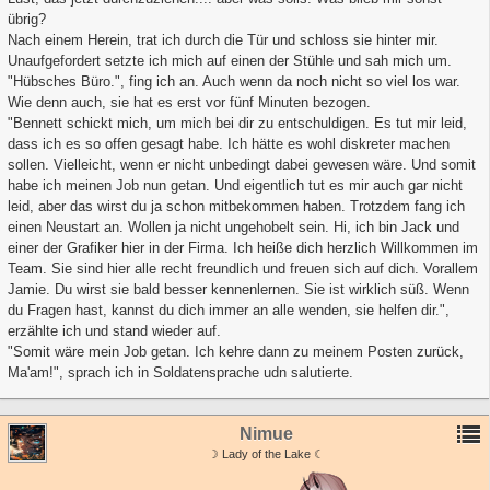
übrig?
Nach einem Herein, trat ich durch die Tür und schloss sie hinter mir.
Unaufgefordert setzte ich mich auf einen der Stühle und sah mich um.
"Hübsches Büro.", fing ich an. Auch wenn da noch nicht so viel los war.
Wie denn auch, sie hat es erst vor fünf Minuten bezogen.
"Bennett schickt mich, um mich bei dir zu entschuldigen. Es tut mir leid,
dass ich es so offen gesagt habe. Ich hätte es wohl diskreter machen
sollen. Vielleicht, wenn er nicht unbedingt dabei gewesen wäre. Und somit
habe ich meinen Job nun getan. Und eigentlich tut es mir auch gar nicht
leid, aber das wirst du ja schon mitbekommen haben. Trotzdem fang ich
einen Neustart an. Wollen ja nicht ungehobelt sein. Hi, ich bin Jack und
einer der Grafiker hier in der Firma. Ich heiße dich herzlich Willkommen im
Team. Sie sind hier alle recht freundlich und freuen sich auf dich. Vorallem
Jamie. Du wirst sie bald besser kennenlernen. Sie ist wirklich süß. Wenn
du Fragen hast, kannst du dich immer an alle wenden, sie helfen dir.",
erzählte ich und stand wieder auf.
"Somit wäre mein Job getan. Ich kehre dann zu meinem Posten zurück,
Ma'am!", sprach ich in Soldatensprache udn salutierte.
Nimue
☽ Lady of the Lake ☾