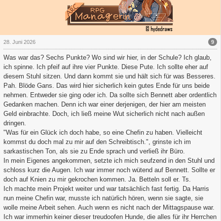
9
28. Juni 2026
Was war das? Sechs Punkte? Wo sind wir hier, in der Schule? Ich glaub,
ich spinne. Ich pfeif auf ihre vier Punkte. Diese Pute. Ich sollte eher auf
diesem Stuhl sitzen. Und dann kommt sie und hält sich für was Besseres.
Pah. Blöde Gans. Das wird hier sicherlich kein gutes Ende für uns beide
nehmen. Entweder sie ging oder ich. Da sollte sich Bennett aber ordentlich
Gedanken machen. Denn ich war einer derjenigen, der hier am meisten
Geld einbrachte. Doch, ich ließ meine Wut sicherlich nicht nach außen
dringen.
"Was für ein Glück ich doch habe, so eine Chefin zu haben. Vielleicht
kommst du doch mal zu mir auf den Schreibtisch.", grinste ich im
sarkastischen Ton, als sie zu Ende sprach und verließ ihr Büro.
In mein Eigenes angekommen, setzte ich mich seufzend in den Stuhl und
schloss kurz die Augen. Ich war immer noch wütend auf Bennett. Sollte er
doch auf Knien zu mir gekrochen kommen. Ja. Betteln soll er. Ts.
Ich machte mein Projekt weiter und war tatsächlich fast fertig. Da Harris
nun meine Chefin war, musste ich natürlich hören, wenn sie sagte, sie
wolle meine Arbeit sehen. Auch wenn es nicht nach der Mittagspause war.
Ich war immerhin keiner dieser treudoofen Hunde, die alles für ihr Herrchen