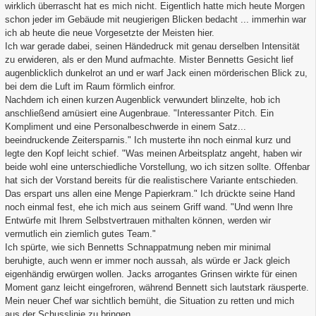
wirklich überrascht hat es mich nicht. Eigentlich hatte mich heute Morgen
schon jeder im Gebäude mit neugierigen Blicken bedacht ... immerhin war
ich ab heute die neue Vorgesetzte der Meisten hier.
Ich war gerade dabei, seinen Händedruck mit genau derselben Intensität
zu erwideren, als er den Mund aufmachte. Mister Bennetts Gesicht lief
augenblicklich dunkelrot an und er warf Jack einen mörderischen Blick zu,
bei dem die Luft im Raum förmlich einfror.
Nachdem ich einen kurzen Augenblick verwundert blinzelte, hob ich
anschließend amüsiert eine Augenbraue. "Interessanter Pitch. Ein
Kompliment und eine Personalbeschwerde in einem Satz...
beeindruckende Zeitersparnis." Ich musterte ihn noch einmal kurz und
legte den Kopf leicht schief. "Was meinen Arbeitsplatz angeht, haben wir
beide wohl eine unterschiedliche Vorstellung, wo ich sitzen sollte. Offenbar
hat sich der Vorstand bereits für die realistischere Variante entschieden.
Das erspart uns allen eine Menge Papierkram." Ich drückte seine Hand
noch einmal fest, ehe ich mich aus seinem Griff wand. "Und wenn Ihre
Entwürfe mit Ihrem Selbstvertrauen mithalten können, werden wir
vermutlich ein ziemlich gutes Team."
Ich spürte, wie sich Bennetts Schnappatmung neben mir minimal
beruhigte, auch wenn er immer noch aussah, als würde er Jack gleich
eigenhändig erwürgen wollen. Jacks arrogantes Grinsen wirkte für einen
Moment ganz leicht eingefroren, während Bennett sich lautstark räusperte.
Mein neuer Chef war sichtlich bemüht, die Situation zu retten und mich
aus der Schusslinie zu bringen.