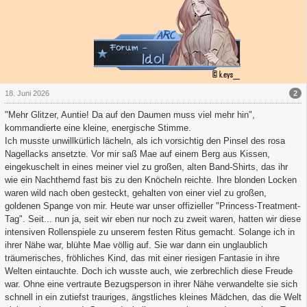
2
18. Juni 2026
"Mehr Glitzer, Auntie! Da auf den Daumen muss viel mehr hin",
kommandierte eine kleine, energische Stimme.
Ich musste unwillkürlich lächeln, als ich vorsichtig den Pinsel des rosa
Nagellacks ansetzte. Vor mir saß Mae auf einem Berg aus Kissen,
eingekuschelt in eines meiner viel zu großen, alten Band-Shirts, das ihr
wie ein Nachthemd fast bis zu den Knöcheln reichte. Ihre blonden Locken
waren wild nach oben gesteckt, gehalten von einer viel zu großen,
goldenen Spange von mir. Heute war unser offizieller "Princess-Treatment-
Tag". Seit... nun ja, seit wir eben nur noch zu zweit waren, hatten wir diese
intensiven Rollenspiele zu unserem festen Ritus gemacht. Solange ich in
ihrer Nähe war, blühte Mae völlig auf. Sie war dann ein unglaublich
träumerisches, fröhliches Kind, das mit einer riesigen Fantasie in ihre
Welten eintauchte. Doch ich wusste auch, wie zerbrechlich diese Freude
war. Ohne eine vertraute Bezugsperson in ihrer Nähe verwandelte sie sich
schnell in ein zutiefst trauriges, ängstliches kleines Mädchen, das die Welt