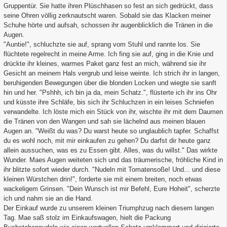
Gruppentür. Sie hatte ihren Plüschhasen so fest an sich gedrückt, dass
seine Ohren völlig zerknautscht waren. Sobald sie das Klacken meiner
Schuhe hörte und aufsah, schossen ihr augenblicklich die Tränen in die
Augen.
"Auntie!", schluchzte sie auf, sprang vom Stuhl und rannte los. Sie
flüchtete regelrecht in meine Arme. Ich fing sie auf, ging in die Knie und
drückte ihr kleines, warmes Paket ganz fest an mich, während sie ihr
Gesicht an meinem Hals vergrub und leise weinte. Ich strich ihr in langen,
beruhigenden Bewegungen über die blonden Locken und wiegte sie sanft
hin und her. "Pshhh, ich bin ja da, mein Schatz.", flüsterte ich ihr ins Ohr
und küsste ihre Schläfe, bis sich ihr Schluchzen in ein leises Schniefen
verwandelte. Ich löste mich ein Stück von ihr, wischte ihr mit dem Daumen
die Tränen von den Wangen und sah sie lächelnd aus meinen blauen
Augen an. "Weißt du was? Du warst heute so unglaublich tapfer. Schaffst
du es wohl noch, mit mir einkaufen zu gehen? Du darfst dir heute ganz
allein aussuchen, was es zu Essen gibt. Alles, was du willst." Das wirkte
Wunder. Maes Augen weiteten sich und das träumerische, fröhliche Kind in
ihr blitzte sofort wieder durch. "Nudeln mit Tomatensoße! Und... und diese
kleinen Würstchen drin!", forderte sie mit einem breiten, noch etwas
wackeligem Grinsen. "Dein Wunsch ist mir Befehl, Eure Hoheit", scherzte
ich und nahm sie an die Hand.
Der Einkauf wurde zu unserem kleinen Triumphzug nach diesem langen
Tag. Mae saß stolz im Einkaufswagen, hielt die Packung