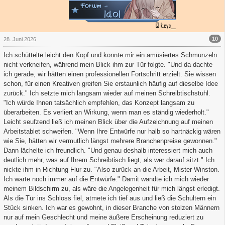
10
28. Juni 2026
Ich schüttelte leicht den Kopf und konnte mir ein amüsiertes Schmunzeln
nicht verkneifen, während mein Blick ihm zur Tür folgte. "Und da dachte
ich gerade, wir hätten einen professionellen Fortschritt erzielt. Sie wissen
schon, für einen Kreativen greifen Sie erstaunlich häufig auf dieselbe Idee
zurück." Ich setzte mich langsam wieder auf meinen Schreibtischstuhl.
"Ich würde Ihnen tatsächlich empfehlen, das Konzept langsam zu
überarbeiten. Es verliert an Wirkung, wenn man es ständig wiederholt."
Leicht seufzend ließ ich meinen Blick über die Aufzeichnung auf meinen
Arbeitstablet schweifen. "Wenn Ihre Entwürfe nur halb so hartnäckig wären
wie Sie, hätten wir vermutlich längst mehrere Branchenpreise gewonnen."
Dann lächelte ich freundlich. "Und genau deshalb interessiert mich auch
deutlich mehr, was auf Ihrem Schreibtisch liegt, als wer darauf sitzt." Ich
nickte ihm in Richtung Flur zu. "Also zurück an die Arbeit, Mister Winston.
Ich warte noch immer auf die Entwürfe." Damit wandte ich mich wieder
meinem Bildschirm zu, als wäre die Angelegenheit für mich längst erledigt.
Als die Tür ins Schloss fiel, atmete ich tief aus und ließ die Schultern ein
Stück sinken. Ich war es gewohnt, in dieser Branche von stolzen Männern
nur auf mein Geschlecht und meine äußere Erscheinung reduziert zu