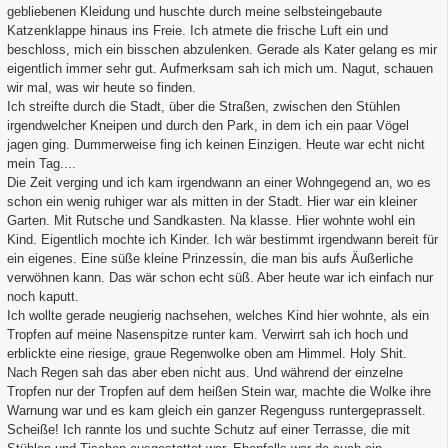
gebliebenen Kleidung und huschte durch meine selbsteingebaute
Katzenklappe hinaus ins Freie. Ich atmete die frische Luft ein und
beschloss, mich ein bisschen abzulenken. Gerade als Kater gelang es mir
eigentlich immer sehr gut. Aufmerksam sah ich mich um. Nagut, schauen
wir mal, was wir heute so finden.
Ich streifte durch die Stadt, über die Straßen, zwischen den Stühlen
irgendwelcher Kneipen und durch den Park, in dem ich ein paar Vögel
jagen ging. Dummerweise fing ich keinen Einzigen. Heute war echt nicht
mein Tag....
Die Zeit verging und ich kam irgendwann an einer Wohngegend an, wo es
schon ein wenig ruhiger war als mitten in der Stadt. Hier war ein kleiner
Garten. Mit Rutsche und Sandkasten. Na klasse. Hier wohnte wohl ein
Kind. Eigentlich mochte ich Kinder. Ich wär bestimmt irgendwann bereit für
ein eigenes. Eine süße kleine Prinzessin, die man bis aufs Äußerliche
verwöhnen kann. Das wär schon echt süß. Aber heute war ich einfach nur
noch kaputt.
Ich wollte gerade neugierig nachsehen, welches Kind hier wohnte, als ein
Tropfen auf meine Nasenspitze runter kam. Verwirrt sah ich hoch und
erblickte eine riesige, graue Regenwolke oben am Himmel. Holy Shit.
Nach Regen sah das aber eben nicht aus. Und während der einzelne
Tropfen nur der Tropfen auf dem heißen Stein war, machte die Wolke ihre
Warnung war und es kam gleich ein ganzer Regenguss runtergeprasselt.
Scheiße! Ich rannte los und suchte Schutz auf einer Terrasse, die mit