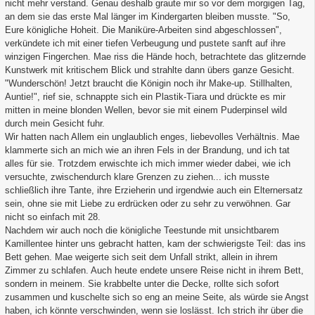
nicht mehr verstand. Genau deshalb graute mir so vor dem morgigen Tag,
an dem sie das erste Mal länger im Kindergarten bleiben musste. "So,
Eure königliche Hoheit. Die Maniküre-Arbeiten sind abgeschlossen",
verkündete ich mit einer tiefen Verbeugung und pustete sanft auf ihre
winzigen Fingerchen. Mae riss die Hände hoch, betrachtete das glitzernde
Kunstwerk mit kritischem Blick und strahlte dann übers ganze Gesicht.
"Wunderschön! Jetzt braucht die Königin noch ihr Make-up. Stillhalten,
Auntie!", rief sie, schnappte sich ein Plastik-Tiara und drückte es mir
mitten in meine blonden Wellen, bevor sie mit einem Puderpinsel wild
durch mein Gesicht fuhr.
Wir hatten nach Allem ein unglaublich enges, liebevolles Verhältnis. Mae
klammerte sich an mich wie an ihren Fels in der Brandung, und ich tat
alles für sie. Trotzdem erwischte ich mich immer wieder dabei, wie ich
versuchte, zwischendurch klare Grenzen zu ziehen... ich musste
schließlich ihre Tante, ihre Erzieherin und irgendwie auch ein Elternersatz
sein, ohne sie mit Liebe zu erdrücken oder zu sehr zu verwöhnen. Gar
nicht so einfach mit 28.
Nachdem wir auch noch die königliche Teestunde mit unsichtbarem
Kamillentee hinter uns gebracht hatten, kam der schwierigste Teil: das ins
Bett gehen. Mae weigerte sich seit dem Unfall strikt, allein in ihrem
Zimmer zu schlafen. Auch heute endete unsere Reise nicht in ihrem Bett,
sondern in meinem. Sie krabbelte unter die Decke, rollte sich sofort
zusammen und kuschelte sich so eng an meine Seite, als würde sie Angst
haben, ich könnte verschwinden, wenn sie loslässt. Ich strich ihr über die