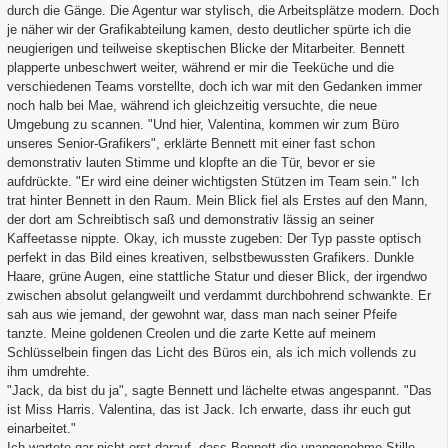
durch die Gänge. Die Agentur war stylisch, die Arbeitsplätze modern. Doch
je näher wir der Grafikabteilung kamen, desto deutlicher spürte ich die
neugierigen und teilweise skeptischen Blicke der Mitarbeiter. Bennett
plapperte unbeschwert weiter, während er mir die Teeküche und die
verschiedenen Teams vorstellte, doch ich war mit den Gedanken immer
noch halb bei Mae, während ich gleichzeitig versuchte, die neue
Umgebung zu scannen. "Und hier, Valentina, kommen wir zum Büro
unseres Senior-Grafikers", erklärte Bennett mit einer fast schon
demonstrativ lauten Stimme und klopfte an die Tür, bevor er sie
aufdrückte. "Er wird eine deiner wichtigsten Stützen im Team sein." Ich
trat hinter Bennett in den Raum. Mein Blick fiel als Erstes auf den Mann,
der dort am Schreibtisch saß und demonstrativ lässig an seiner
Kaffeetasse nippte. Okay, ich musste zugeben: Der Typ passte optisch
perfekt in das Bild eines kreativen, selbstbewussten Grafikers. Dunkle
Haare, grüne Augen, eine stattliche Statur und dieser Blick, der irgendwo
zwischen absolut gelangweilt und verdammt durchbohrend schwankte. Er
sah aus wie jemand, der gewohnt war, dass man nach seiner Pfeife
tanzte. Meine goldenen Creolen und die zarte Kette auf meinem
Schlüsselbein fingen das Licht des Büros ein, als ich mich vollends zu
ihm umdrehte.
"Jack, da bist du ja", sagte Bennett und lächelte etwas angespannt. "Das
ist Miss Harris. Valentina, das ist Jack. Ich erwarte, dass ihr euch gut
einarbeitet."
Ich wartete gar nicht erst darauf, dass Bennett die unangenehme Stille