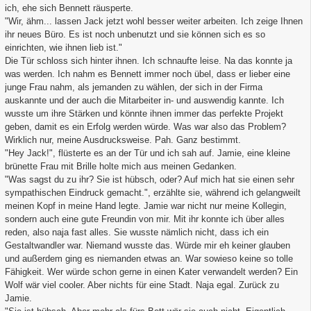
ich, ehe sich Bennett räusperte.
"Wir, ähm... lassen Jack jetzt wohl besser weiter arbeiten. Ich zeige Ihnen
ihr neues Büro. Es ist noch unbenutzt und sie können sich es so
einrichten, wie ihnen lieb ist."
Die Tür schloss sich hinter ihnen. Ich schnaufte leise. Na das konnte ja
was werden. Ich nahm es Bennett immer noch übel, dass er lieber eine
junge Frau nahm, als jemanden zu wählen, der sich in der Firma
auskannte und der auch die Mitarbeiter in- und auswendig kannte. Ich
wusste um ihre Stärken und könnte ihnen immer das perfekte Projekt
geben, damit es ein Erfolg werden würde. Was war also das Problem?
Wirklich nur, meine Ausdrucksweise. Pah. Ganz bestimmt.
"Hey Jack!", flüsterte es an der Tür und ich sah auf. Jamie, eine kleine
brünette Frau mit Brille holte mich aus meinen Gedanken.
"Was sagst du zu ihr? Sie ist hübsch, oder? Auf mich hat sie einen sehr
sympathischen Eindruck gemacht.", erzählte sie, während ich gelangweilt
meinen Kopf in meine Hand legte. Jamie war nicht nur meine Kollegin,
sondern auch eine gute Freundin von mir. Mit ihr konnte ich über alles
reden, also naja fast alles. Sie wusste nämlich nicht, dass ich ein
Gestaltwandler war. Niemand wusste das. Würde mir eh keiner glauben
und außerdem ging es niemanden etwas an. War sowieso keine so tolle
Fähigkeit. Wer würde schon gerne in einen Kater verwandelt werden? Ein
Wolf wär viel cooler. Aber nichts für eine Stadt. Naja egal. Zurück zu
Jamie.