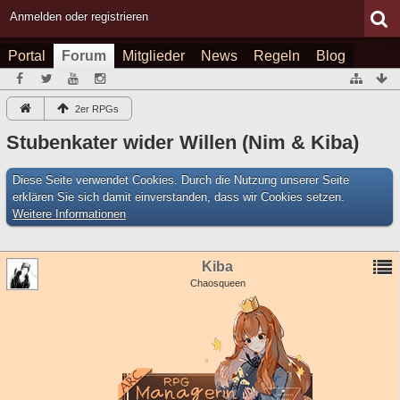
Anmelden oder registrieren
Portal
Forum
Mitglieder
News
Regeln
Blog
2er RPGs
Stubenkater wider Willen (Nim & Kiba)
Diese Seite verwendet Cookies. Durch die Nutzung unserer Seite
erklären Sie sich damit einverstanden, dass wir Cookies setzen.
Weitere Informationen
Kiba
Chaosqueen