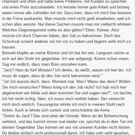
charmant und offen und hatte keine Probleme, mit Kunden zu sprechen
und einen Preis auszuhandeln. Ich leistete immer gute Arbeit und bislang
waren immer alle zufrieden mit mir. Dazu kam, dass ich mich hier bestens
in der Firma auskannte. Man musste mich nicht groß einarbeiten, weil ich
schon alles wusste. Nur kleine Sachen musste man mir vielleicht erklären.
Welches Gegenargument sollte es also geben? Eben. Keines. Also
müsste ich doch Chancen haben, den Job zu bekommen. Doch das
Schicksal scheint anderes mit mir vor zu haben und beginnt wohl mich zu
hassen.
Bennett klopfte an meine Bürotür und ich bat ihn rein. Langsam setzte er
sich auf den Stuhl mir gegenüber. Ich war aufgeregt. Komm schon mann.
Sag mir endlich, dass mein Büro umziehen kann.
"Jack? Hast du fünf Minuten? Ich denke, du weißt, warum ich hier bin. Ich
muss dir sagen, dass du den Job nicht bekommen wirst."
"Ja! Ich wusste doch, dass- Moment mal. Was? Wieso das denn? Wollen
Sie mich verarschen? Wieso krieg ich den Job nicht? Ich hab mich hier
abgerackert wie blöde und dann kommen Sie und sagen nee?", ich dachte,
ich hör nicht richtig. Nein, ich muss mich verhört haben. Der verarscht
mich doch wirklich. Fassungslos lehnte ich mich in meinen Stuhl nach
hinten. Auch er lehnte sich zurück und verschränkte die Arme.
"Siehst du Jack? Das sind einer der Gründe. Wenn du die Beherrschung
verlierst, und das kommt immer mal wieder vor, sprichst du in dem Ton mit
deinem Gegenüber. Das können wir uns mit unseren Kunden nicht leisten.
Du bleibst einfach nicht professionell damit. Ich habe sehr wohl gesehen,