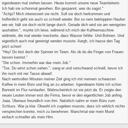
irgendwann mal stehen lassen. Heute kommt unsere neue Teamleiterin.
Ich hab sie schonmal gesehen. Bin gespannt, was du sagst."
"Achja? Mich interessiert sie nicht. Soll sie doch herkommen und
hoffentlich geht sie auch so schnell wieder. Bei so nem bekloppten Haufen
wie wir, hält sie doch nicht lange durch. Gerade dich wird sie am wenigsten
aushalten.", murrte ich leise, während ich mich der Kaffeemaschine
widmete, die mal wieder meckerte, dass Wasser fehlte. Und Bohnen. Und
eigentlich auch mal gereinigt werden musste. Aargh, ich hasse den Tag
jetzt schon!
"Hey! Du bist doch der Spinner im Team. Als ob du die Finger von Frauen
lassen kannst."
"Die schon. Immerhin war das mein Job."
"Tse. Du wirst schon sehen.", sang er und verschwand schnell, bevor ich
ihn noch mit ner Tasse abwarf.
Nach wertvollen Minuten meiner Zeit ging ich mit meinem schwarzen
Kaffee in mein Büro und fing an zu arbeiten. Irgendwann hörte ich schon
Bennett im Flur rumlaufen. Wahrscheinlich ist sie jetzt da. Er zeigte den
neuen Leuten immer erst die Firma, bevor er den eigentlichen Job anfing.
Jaaa. Überaus freundlich von ihm. Natürlich nahm er mein Büro zum
Schluss. War ja klar. Obwohl ich zugeben musste, dass ich wirklich nichts
versprechen konnte, mich zu benehmen. Manchmal war mein Mund
einfach schneller als mein Hirn.