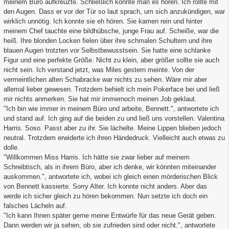
meinem Büro aufkreuzte. Schließlich konnte man es hören. Ich rollte mit
den Augen. Dass er vor der Tür so laut sprach, um sich anzukündigen, war
wirklich unnötig. Ich konnte sie eh hören. Sie kamen rein und hinter
meinem Chef tauchte eine bildhübsche, junge Frau auf. Scheiße, war die
heiß. Ihre blonden Locken fielen über ihre schmalen Schultern und ihre
blauen Augen trotzten vor Selbstbewusstsein. Sie hatte eine schlanke
Figur und eine perfekte Größe. Nicht zu klein, aber größer sollte sie auch
nicht sein. Ich verstand jetzt, was Miles gestern meinte. Von der
vermeintlichen alten Schabracke war nichts zu sehen. Wäre mir aber
allemal lieber gewesen. Trotzdem behielt ich mein Pokerface bei und ließ
mir nichts anmerken. Sie hat mir immernoch meinen Job geklaut.
"Ich bin wie immer in meinem Büro und arbeite, Bennett.", antwortete ich
und stand auf. Ich ging auf die beiden zu und ließ uns vorstellen. Valentina
Harris. Soso. Passt aber zu ihr. Sie lächelte. Meine Lippen blieben jedoch
neutral. Trotzdem erwiderte ich ihren Händedruck. Vielleicht auch etwas zu
dolle.
"Willkommen Miss Harris. Ich hätte sie zwar lieber auf meinem
Schreibtisch, als in ihrem Büro, aber ich denke, wir könnten miteinander
auskommen.", antwortete ich, wobei ich gleich einen mörderischen Blick
von Bennett kassierte. Sorry Alter. Ich konnte nicht anders. Aber das
werde ich sicher gleich zu hören bekommen. Nun setzte ich doch ein
falsches Lächeln auf.
"Ich kann Ihnen später gerne meine Entwürfe für das neue Gerät geben.
Dann werden wir ja sehen, ob sie zufrieden sind oder nicht.", antwortete