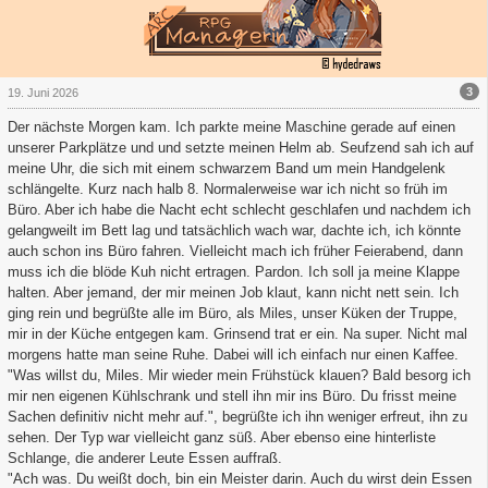
3
19. Juni 2026
Der nächste Morgen kam. Ich parkte meine Maschine gerade auf einen
unserer Parkplätze und und setzte meinen Helm ab. Seufzend sah ich auf
meine Uhr, die sich mit einem schwarzem Band um mein Handgelenk
schlängelte. Kurz nach halb 8. Normalerweise war ich nicht so früh im
Büro. Aber ich habe die Nacht echt schlecht geschlafen und nachdem ich
gelangweilt im Bett lag und tatsächlich wach war, dachte ich, ich könnte
auch schon ins Büro fahren. Vielleicht mach ich früher Feierabend, dann
muss ich die blöde Kuh nicht ertragen. Pardon. Ich soll ja meine Klappe
halten. Aber jemand, der mir meinen Job klaut, kann nicht nett sein. Ich
ging rein und begrüßte alle im Büro, als Miles, unser Küken der Truppe,
mir in der Küche entgegen kam. Grinsend trat er ein. Na super. Nicht mal
morgens hatte man seine Ruhe. Dabei will ich einfach nur einen Kaffee.
"Was willst du, Miles. Mir wieder mein Frühstück klauen? Bald besorg ich
mir nen eigenen Kühlschrank und stell ihn mir ins Büro. Du frisst meine
Sachen definitiv nicht mehr auf.", begrüßte ich ihn weniger erfreut, ihn zu
sehen. Der Typ war vielleicht ganz süß. Aber ebenso eine hinterliste
Schlange, die anderer Leute Essen auffraß.
"Ach was. Du weißt doch, bin ein Meister darin. Auch du wirst dein Essen