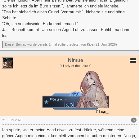
"Sie ist hübsch. Aber mehr als fürs Bett wär sie auch nicht. Eigentlich
sollte ich jetzt da im Büro sitzen.", jammerte ich und sie lächelte.
"Das hat sicherlich einen Grund. Vertrau mir.", kicherte sie und hörte
Schritte.
"Oh, ich verschwinde. Es kommt jemand."
Ja... Bennett kommt. Um seinen Ärger Luft zu lassen. Puhhh, na dann
los.
Dieser Beitrag wurde bereits 1 mal editiert, zuletzt von
Kiba
(
21. Juni 2026
)
Nimue
☽ Lady of the Lake ☾
6
21. Juni 2026
Ich spürte, wie er meine Hand etwas zu fest drückte, während seine
grünen Augen mich einmal komplett von oben bis unten musterten. Nun ja,