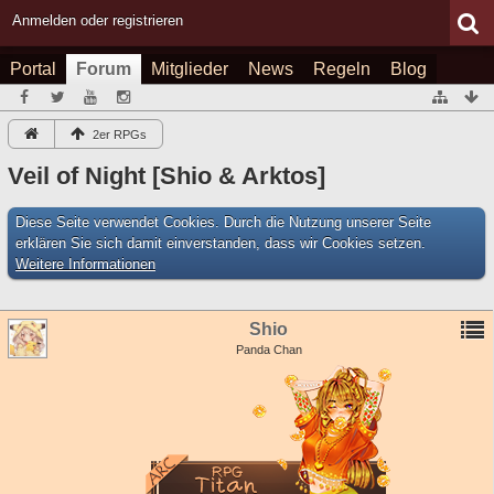
Anmelden oder registrieren
Portal
Forum
Mitglieder
News
Regeln
Blog
2er RPGs
Veil of Night [Shio & Arktos]
Diese Seite verwendet Cookies. Durch die Nutzung unserer Seite
erklären Sie sich damit einverstanden, dass wir Cookies setzen.
Weitere Informationen
Shio
Panda Chan