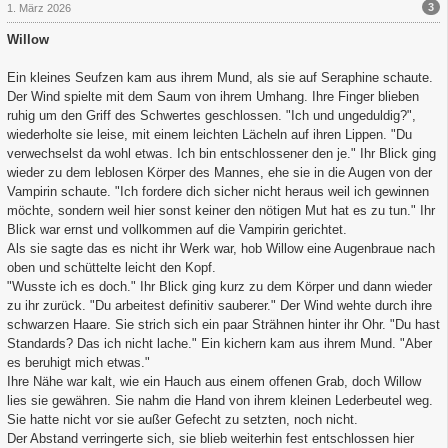
3
1. März 2026
Willow
Ein kleines Seufzen kam aus ihrem Mund, als sie auf Seraphine schaute.
Der Wind spielte mit dem Saum von ihrem Umhang. Ihre Finger blieben
ruhig um den Griff des Schwertes geschlossen. "Ich und ungeduldig?",
wiederholte sie leise, mit einem leichten Lächeln auf ihren Lippen. "Du
verwechselst da wohl etwas. Ich bin entschlossener den je." Ihr Blick ging
wieder zu dem leblosen Körper des Mannes, ehe sie in die Augen von der
Vampirin schaute. "Ich fordere dich sicher nicht heraus weil ich gewinnen
möchte, sondern weil hier sonst keiner den nötigen Mut hat es zu tun." Ihr
Blick war ernst und vollkommen auf die Vampirin gerichtet.
Als sie sagte das es nicht ihr Werk war, hob Willow eine Augenbraue nach
oben und schüttelte leicht den Kopf.
"Wusste ich es doch." Ihr Blick ging kurz zu dem Körper und dann wieder
zu ihr zurück. "Du arbeitest definitiv sauberer." Der Wind wehte durch ihre
schwarzen Haare. Sie strich sich ein paar Strähnen hinter ihr Ohr. "Du hast
Standards? Das ich nicht lache." Ein kichern kam aus ihrem Mund. "Aber
es beruhigt mich etwas."
Ihre Nähe war kalt, wie ein Hauch aus einem offenen Grab, doch Willow
lies sie gewähren. Sie nahm die Hand von ihrem kleinen Lederbeutel weg.
Sie hatte nicht vor sie außer Gefecht zu setzten, noch nicht.
Der Abstand verringerte sich, sie blieb weiterhin fest entschlossen hier