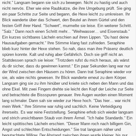
nicht.“ Langsam begann sie sich zu bewegen. Nicht zu hastig und auch
nicht nervös. Eher wie eine Raubkatze, die ihre Umgebung prüft. Sie ging
ein paar Schritte zur Seite und begann, die Hexe leicht zu umkreisen. Ihr
Blick wanderte über das Schwert, den Beutel an ihrem Gürtel und den
festen Griff ihrer Hand. "Schwert“, murmelte sie leise. Ein weiterer Schritt.
"Salz.“ Dann noch einen Schritt mehr... "Weihwasser… und Eisenstaub.“
Ein kurzes sichtbares Lächeln erschien auf ihren Lippen. "Du hast deine
Hausaufgaben gemacht.“ Ihre Stimme klang fast zufrieden. Seraphine
blieb kurz hinter der Hexe stehen. So nah, dass man ihre Präsenz deutlich
spüren konnte. Kalt und ruhig aber Gefährlich. Doch sie griff nicht an.
Stattdessen sprach sie leiser. "Trotzdem rufst du mich heraus, als wärst
du dir sicher, dass du gewinnen kannst.“ Ein paar Sekunden lang war nur
der Wind zwischen den Häusern zu hören. Dann trat Seraphine wieder vor
sie, als wäre nichts gewesen. Ihr Blick wanderte erneut zu dem Körper.
Langsam ging sie zu ihm hinüber und kniete sich neben den Mann und das
ohne Ekel. Mit zwei Fingern drehte sie leicht den Kopf der Leiche zur Seite
und betrachtete die Bissspuren genauer. Ihre Augen wurden einen Moment
lang schmaler. Dann sah sie wieder zur Hexe hoch. "Das hier… war nicht
mein Werk.“ Ihre Stimme war ruhig und sachlich. Keine Verteidigung
ihrerseits. Es war reine Feststellung. Seraphine erhob sich wieder langsam
und strich unsichtbaren Staub von ihrem Ärmel. "Ich habe Standards.“ Ein
leicht spöttisches Lächeln erschien. "Dieser Mann roch nach billigem Gin,
Angst und schlechten Entscheidungen.“ Sie trat langsam näher und
begutachtete Willow. Der Abstand zwischen ihnen wurde kleiner, bis nur