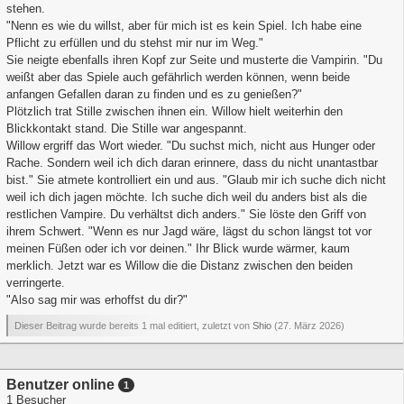
stehen.
"Nenn es wie du willst, aber für mich ist es kein Spiel. Ich habe eine
Pflicht zu erfüllen und du stehst mir nur im Weg."
Sie neigte ebenfalls ihren Kopf zur Seite und musterte die Vampirin. "Du
weißt aber das Spiele auch gefährlich werden können, wenn beide
anfangen Gefallen daran zu finden und es zu genießen?"
Plötzlich trat Stille zwischen ihnen ein. Willow hielt weiterhin den
Blickkontakt stand. Die Stille war angespannt.
Willow ergriff das Wort wieder. "Du suchst mich, nicht aus Hunger oder
Rache. Sondern weil ich dich daran erinnere, dass du nicht unantastbar
bist." Sie atmete kontrolliert ein und aus. "Glaub mir ich suche dich nicht
weil ich dich jagen möchte. Ich suche dich weil du anders bist als die
restlichen Vampire. Du verhältst dich anders." Sie löste den Griff von
ihrem Schwert. "Wenn es nur Jagd wäre, lägst du schon längst tot vor
meinen Füßen oder ich vor deinen." Ihr Blick wurde wärmer, kaum
merklich. Jetzt war es Willow die die Distanz zwischen den beiden
verringerte.
"Also sag mir was erhoffst du dir?"
Dieser Beitrag wurde bereits 1 mal editiert, zuletzt von
Shio
(
27. März 2026
)
Benutzer online
1
1 Besucher