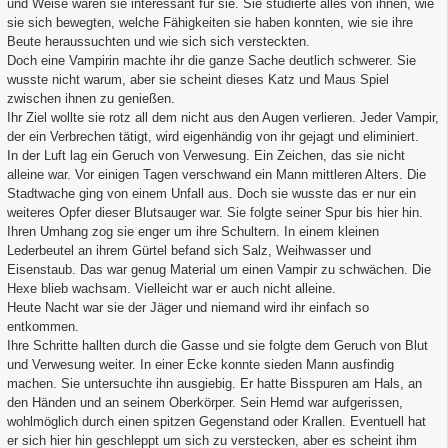
und Weise waren sie interessant für sie. Sie studierte alles von ihnen, wie
sie sich bewegten, welche Fähigkeiten sie haben konnten, wie sie ihre
Beute heraussuchten und wie sich sich versteckten.
Doch eine Vampirin machte ihr die ganze Sache deutlich schwerer. Sie
wusste nicht warum, aber sie scheint dieses Katz und Maus Spiel
zwischen ihnen zu genießen.
Ihr Ziel wollte sie rotz all dem nicht aus den Augen verlieren. Jeder Vampir,
der ein Verbrechen tätigt, wird eigenhändig von ihr gejagt und eliminiert.
In der Luft lag ein Geruch von Verwesung. Ein Zeichen, das sie nicht
alleine war. Vor einigen Tagen verschwand ein Mann mittleren Alters. Die
Stadtwache ging von einem Unfall aus. Doch sie wusste das er nur ein
weiteres Opfer dieser Blutsauger war. Sie folgte seiner Spur bis hier hin.
Ihren Umhang zog sie enger um ihre Schultern. In einem kleinen
Lederbeutel an ihrem Gürtel befand sich Salz, Weihwasser und
Eisenstaub. Das war genug Material um einen Vampir zu schwächen. Die
Hexe blieb wachsam. Vielleicht war er auch nicht alleine.
Heute Nacht war sie der Jäger und niemand wird ihr einfach so
entkommen.
Ihre Schritte hallten durch die Gasse und sie folgte dem Geruch von Blut
und Verwesung weiter. In einer Ecke konnte sieden Mann ausfindig
machen. Sie untersuchte ihn ausgiebig. Er hatte Bisspuren am Hals, an
den Händen und an seinem Oberkörper. Sein Hemd war aufgerissen,
wohlmöglich durch einen spitzen Gegenstand oder Krallen. Eventuell hat
er sich hier hin geschleppt um sich zu verstecken, aber es scheint ihm