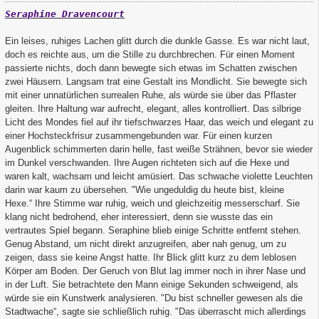
Seraphine Dravencourt
Ein leises, ruhiges Lachen glitt durch die dunkle Gasse. Es war nicht laut,
doch es reichte aus, um die Stille zu durchbrechen. Für einen Moment
passierte nichts, doch dann bewegte sich etwas im Schatten zwischen
zwei Häusern. Langsam trat eine Gestalt ins Mondlicht. Sie bewegte sich
mit einer unnatürlichen surrealen Ruhe, als würde sie über das Pflaster
gleiten. Ihre Haltung war aufrecht, elegant, alles kontrolliert. Das silbrige
Licht des Mondes fiel auf ihr tiefschwarzes Haar, das weich und elegant zu
einer Hochsteckfrisur zusammengebunden war. Für einen kurzen
Augenblick schimmerten darin helle, fast weiße Strähnen, bevor sie wieder
im Dunkel verschwanden. Ihre Augen richteten sich auf die Hexe und
waren kalt, wachsam und leicht amüsiert. Das schwache violette Leuchten
darin war kaum zu übersehen. "Wie ungeduldig du heute bist, kleine
Hexe.“ Ihre Stimme war ruhig, weich und gleichzeitig messerscharf. Sie
klang nicht bedrohend, eher interessiert, denn sie wusste das ein
vertrautes Spiel begann. Seraphine blieb einige Schritte entfernt stehen.
Genug Abstand, um nicht direkt anzugreifen, aber nah genug, um zu
zeigen, dass sie keine Angst hatte. Ihr Blick glitt kurz zu dem leblosen
Körper am Boden. Der Geruch von Blut lag immer noch in ihrer Nase und
in der Luft. Sie betrachtete den Mann einige Sekunden schweigend, als
würde sie ein Kunstwerk analysieren. "Du bist schneller gewesen als die
Stadtwache“, sagte sie schließlich ruhig. "Das überrascht mich allerdings