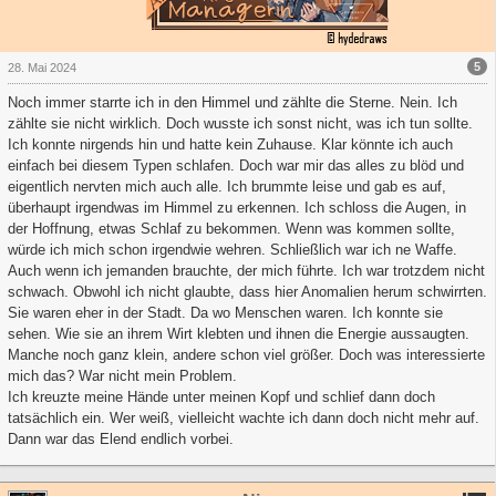
5
28. Mai 2024
Noch immer starrte ich in den Himmel und zählte die Sterne. Nein. Ich
zählte sie nicht wirklich. Doch wusste ich sonst nicht, was ich tun sollte.
Ich konnte nirgends hin und hatte kein Zuhause. Klar könnte ich auch
einfach bei diesem Typen schlafen. Doch war mir das alles zu blöd und
eigentlich nervten mich auch alle. Ich brummte leise und gab es auf,
überhaupt irgendwas im Himmel zu erkennen. Ich schloss die Augen, in
der Hoffnung, etwas Schlaf zu bekommen. Wenn was kommen sollte,
würde ich mich schon irgendwie wehren. Schließlich war ich ne Waffe.
Auch wenn ich jemanden brauchte, der mich führte. Ich war trotzdem nicht
schwach. Obwohl ich nicht glaubte, dass hier Anomalien herum schwirrten.
Sie waren eher in der Stadt. Da wo Menschen waren. Ich konnte sie
sehen. Wie sie an ihrem Wirt klebten und ihnen die Energie aussaugten.
Manche noch ganz klein, andere schon viel größer. Doch was interessierte
mich das? War nicht mein Problem.
Ich kreuzte meine Hände unter meinen Kopf und schlief dann doch
tatsächlich ein. Wer weiß, vielleicht wachte ich dann doch nicht mehr auf.
Dann war das Elend endlich vorbei.