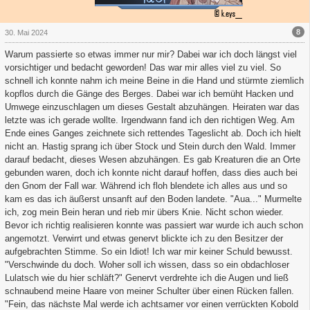
8
30. Mai 2024
Warum passierte so etwas immer nur mir? Dabei war ich doch längst viel
vorsichtiger und bedacht geworden! Das war mir alles viel zu viel. So
schnell ich konnte nahm ich meine Beine in die Hand und stürmte ziemlich
kopflos durch die Gänge des Berges. Dabei war ich bemüht Hacken und
Umwege einzuschlagen um dieses Gestalt abzuhängen. Heiraten war das
letzte was ich gerade wollte. Irgendwann fand ich den richtigen Weg. Am
Ende eines Ganges zeichnete sich rettendes Tageslicht ab. Doch ich hielt
nicht an. Hastig sprang ich über Stock und Stein durch den Wald. Immer
darauf bedacht, dieses Wesen abzuhängen. Es gab Kreaturen die an Orte
gebunden waren, doch ich konnte nicht darauf hoffen, dass dies auch bei
den Gnom der Fall war. Während ich floh blendete ich alles aus und so
kam es das ich äußerst unsanft auf den Boden landete. "Aua..." Murmelte
ich, zog mein Bein heran und rieb mir übers Knie. Nicht schon wieder.
Bevor ich richtig realisieren konnte was passiert war wurde ich auch schon
angemotzt. Verwirrt und etwas genervt blickte ich zu den Besitzer der
aufgebrachten Stimme. So ein Idiot! Ich war mir keiner Schuld bewusst.
"Verschwinde du doch. Woher soll ich wissen, dass so ein obdachloser
Lulatsch wie du hier schläft?" Genervt verdrehte ich die Augen und ließ
schnaubend meine Haare von meiner Schulter über einen Rücken fallen.
"Fein, das nächste Mal werde ich achtsamer vor einen verrückten Kobold