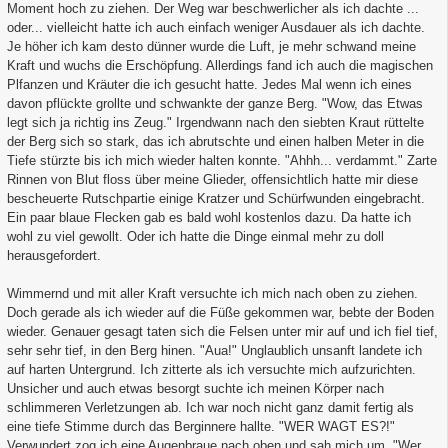
Moment hoch zu ziehen. Der Weg war beschwerlicher als ich dachte ...
oder... vielleicht hatte ich auch einfach weniger Ausdauer als ich dachte.
Je höher ich kam desto dünner wurde die Luft, je mehr schwand meine
Kraft und wuchs die Erschöpfung. Allerdings fand ich auch die magischen
Plfanzen und Kräuter die ich gesucht hatte. Jedes Mal wenn ich eines
davon pflückte grollte und schwankte der ganze Berg. "Wow, das Etwas
legt sich ja richtig ins Zeug." Irgendwann nach den siebten Kraut rüttelte
der Berg sich so stark, das ich abrutschte und einen halben Meter in die
Tiefe stürzte bis ich mich wieder halten konnte. "Ahhh... verdammt." Zarte
Rinnen von Blut floss über meine Glieder, offensichtlich hatte mir diese
bescheuerte Rutschpartie einige Kratzer und Schürfwunden eingebracht.
Ein paar blaue Flecken gab es bald wohl kostenlos dazu. Da hatte ich
wohl zu viel gewollt. Oder ich hatte die Dinge einmal mehr zu doll
herausgefordert.
Wimmernd und mit aller Kraft versuchte ich mich nach oben zu ziehen.
Doch gerade als ich wieder auf die Füße gekommen war, bebte der Boden
wieder. Genauer gesagt taten sich die Felsen unter mir auf und ich fiel tief,
sehr sehr tief, in den Berg hinen. "Aua!" Unglaublich unsanft landete ich
auf harten Untergrund. Ich zitterte als ich versuchte mich aufzurichten.
Unsicher und auch etwas besorgt suchte ich meinen Körper nach
schlimmeren Verletzungen ab. Ich war noch nicht ganz damit fertig als
eine tiefe Stimme durch das Berginnere hallte. "WER WAGT ES?!"
Verwundert zog ich eine Augenbraue nach oben und sah mich um. "Wer