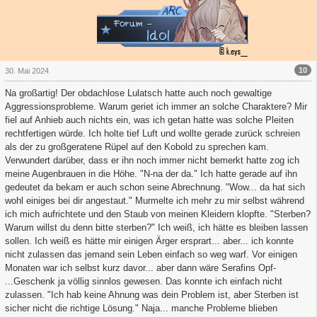
10
30. Mai 2024
Na großartig! Der obdachlose Lulatsch hatte auch noch gewaltige
Aggressionsprobleme. Warum geriet ich immer an solche Charaktere? Mir
fiel auf Anhieb auch nichts ein, was ich getan hatte was solche Pleiten
rechtfertigen würde. Ich holte tief Luft und wollte gerade zurück schreien
als der zu großgeratene Rüpel auf den Kobold zu sprechen kam.
Verwundert darüber, dass er ihn noch immer nicht bemerkt hatte zog ich
meine Augenbrauen in die Höhe. "N-na der da." Ich hatte gerade auf ihn
gedeutet da bekam er auch schon seine Abrechnung. "Wow... da hat sich
wohl einiges bei dir angestaut." Murmelte ich mehr zu mir selbst während
ich mich aufrichtete und den Staub von meinen Kleidern klopfte. "Sterben?
Warum willst du denn bitte sterben?" Ich weiß, ich hätte es bleiben lassen
sollen. Ich weiß es hätte mir einigen Ärger ersprart... aber... ich konnte
nicht zulassen das jemand sein Leben einfach so weg warf. Vor einigen
Monaten war ich selbst kurz davor... aber dann wäre Serafins Opf-
...Geschenk ja völlig sinnlos gewesen. Das konnte ich einfach nicht
zulassen. "Ich hab keine Ahnung was dein Problem ist, aber Sterben ist
sicher nicht die richtige Lösung." Naja... manche Probleme blieben