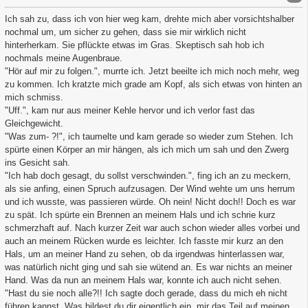
Ich sah zu, dass ich von hier weg kam, drehte mich aber vorsichtshalber
nochmal um, um sicher zu gehen, dass sie mir wirklich nicht
hinterherkam. Sie pflückte etwas im Gras. Skeptisch sah hob ich
nochmals meine Augenbraue.
"Hör auf mir zu folgen.", murrte ich. Jetzt beeilte ich mich noch mehr, weg
zu kommen. Ich kratzte mich grade am Kopf, als sich etwas von hinten an
mich schmiss.
"Uff.", kam nur aus meiner Kehle hervor und ich verlor fast das
Gleichgewicht.
"Was zum- ?!", ich taumelte und kam gerade so wieder zum Stehen. Ich
spürte einen Körper an mir hängen, als ich mich um sah und den Zwerg
ins Gesicht sah.
"Ich hab doch gesagt, du sollst verschwinden.", fing ich an zu meckern,
als sie anfing, einen Spruch aufzusagen. Der Wind wehte um uns herrum
und ich wusste, was passieren würde. Oh nein! Nicht doch!! Doch es war
zu spät. Ich spürte ein Brennen an meinem Hals und ich schrie kurz
schmerzhaft auf. Nach kurzer Zeit war auch schon wieder alles vorbei und
auch an meinem Rücken wurde es leichter. Ich fasste mir kurz an den
Hals, um an meiner Hand zu sehen, ob da irgendwas hinterlassen war,
was natürlich nicht ging und sah sie wütend an. Es war nichts an meiner
Hand. Was da nun an meinem Hals war, konnte ich auch nicht sehen.
"Hast du sie noch alle?!! Ich sagte doch gerade, dass du mich eh nicht
führen kannst. Was bildest du dir eigentlich ein, mir das Teil auf meinen