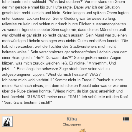
Ich staunte nicht schlecht. "Was bist du denn?" Vor mir stand ein Gnom
der mir gerade einmal bis zur Hüfte ragte. Dabei war ich der Situation
geschuldet recht zierlich und klein. Seine langen und spitzen Ohren lugten
unter krausen Locken hervor. Seine Kleidung war teilweise zu lang,
teilweise zu kein und schien nur durch bunte Flicken zusammengehalten
zu werden. Irgendein siebter Sinn sagte mir, dass dieses Männchen uralt
war obwohl er gar nicht so recht danach aussah. Sein Mund war zu einen
merkwürdigen Lächeln verzogen was nichts Gutes verheißen konnte. "Die
hab ich verzaubert weil die Tochter des Stadtvorstehers mich nicht
heiraten wollte." Sein verschmitztes gar schadenfrohes Lächeln kam dem
einer Hexe gleich. "Hm?! Du warst das?!" Seine großen runden Augen
blitzen, was mich zurück weichen ließ. Er nickte. "Mhm-mhm. Und
jetzt...." Eine längliche schwarze Zuge strich über seine viel zu
aufgesprungenen Lippen. "Wirst du mich heiraten!" WAS?!
Ich hatte mich wohl verhört!!! "Kommt nicht in Frage!!" Panisch suchte
meine Hand nach etwas, mit dem ich diesen Kobold oder was er war eine
über die Rübe ziehen konnte. "Wieso nicht, du bist ganz ansehlich und
hast überlebt. DU WIRST meine neue FRAU." Ich schüttelte mit den Kopf.
"Nein. Ganz bestimmt nicht!"
Kiba
Chaosqueen