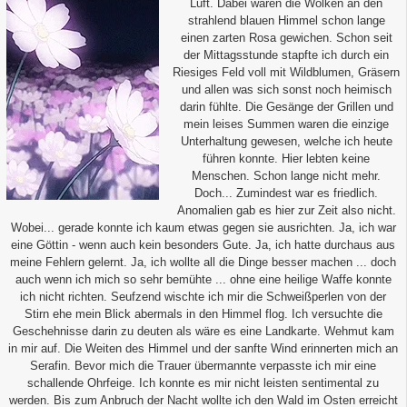
Luft. Dabei waren die Wolken an den
strahlend blauen Himmel schon lange
einen zarten Rosa gewichen. Schon seit
der Mittagsstunde stapfte ich durch ein
Riesiges Feld voll mit Wildblumen, Gräsern
und allen was sich sonst noch heimisch
darin fühlte. Die Gesänge der Grillen und
mein leises Summen waren die einzige
Unterhaltung gewesen, welche ich heute
führen konnte. Hier lebten keine
Menschen. Schon lange nicht mehr.
Doch... Zumindest war es friedlich.
Anomalien gab es hier zur Zeit also nicht.
Wobei... gerade konnte ich kaum etwas gegen sie ausrichten. Ja, ich war
eine Göttin - wenn auch kein besonders Gute. Ja, ich hatte durchaus aus
meine Fehlern gelernt. Ja, ich wollte all die Dinge besser machen ... doch
auch wenn ich mich so sehr bemühte ... ohne eine heilige Waffe konnte
ich nicht richten. Seufzend wischte ich mir die Schweißperlen von der
Stirn ehe mein Blick abermals in den Himmel flog. Ich versuchte die
Geschehnisse darin zu deuten als wäre es eine Landkarte. Wehmut kam
in mir auf. Die Weiten des Himmel und der sanfte Wind erinnerten mich an
Serafin. Bevor mich die Trauer übermannte verpasste ich mir eine
schallende Ohrfeige. Ich konnte es mir nicht leisten sentimental zu
werden. Bis zum Anbruch der Nacht wollte ich den Wald im Osten erreicht