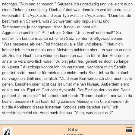
nachgab. "Nun sag schoooon." Säuselte ich ungeduldig und vielleicht auch
einen Ticken zu neugierig. Doch auf das was dann kam war ich patu nicht
vorbereitet. Ein Ayakashi... dieser Typ war... ein Ayakashi... "Dann bist du
bestimmt ein Schwert, was? Schwertern wird Impulsivität und
Temperament ja nachgesagt. Aber Junge - du hast ein
Aggressionsproblem." Pfiff ich ins Grüne. "Jetzt wart' doch mal!" So
schnell ich konnte machte ich einen Satz vor den Großgewachsenen.
"Was besseres als den Tod findest du alle Mal und überall." Natürlich
könnte ich mich auch als neue Meisterin anbieten aber... er war so anders
als Serafin. Noch dazu würde es bedeuten das ich für all den Mist den er
anstellte verantwortlich wäre. "Du bist jetzt frei, genieß es doch so lange
du kannst." Allerdings konnte ich ihn verstehen. Nachdem mich Serafin
gerettet hatte, machte für mich auch nichts mehr Sinn. Ich wollte einfach
nur vergehen. Still und heimlich. "Zu diesen Kerl würde ich aber auch nicht
gehen. Besoffen oder nicht das ist unter meinen Niveau. Außerdem zieht
er alle nur ab. Egal ob Gott oder Ayakashi. Der Einzige der von den Deals
profitiert ist er selbst." Ich atmete tief durch. "Komm doch mit mir wenn du
keinen besseren Plan hast. Ich glaube die Menschen in Client werden dir
für die Abreibung dieses lüsternen Kobolds sehr dankbar sein." Ich
streckte lächelnd die Hand nach ihn aus. "Also, was sagst du?"
Kiba