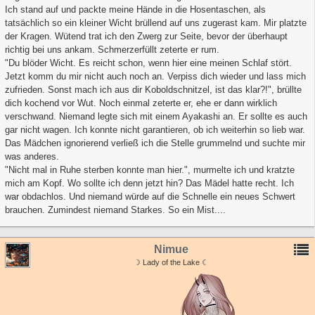
Ich stand auf und packte meine Hände in die Hosentaschen, als
tatsächlich so ein kleiner Wicht brüllend auf uns zugerast kam. Mir platzte
der Kragen. Wütend trat ich den Zwerg zur Seite, bevor der überhaupt
richtig bei uns ankam. Schmerzerfüllt zeterte er rum.
"Du blöder Wicht. Es reicht schon, wenn hier eine meinen Schlaf stört.
Jetzt komm du mir nicht auch noch an. Verpiss dich wieder und lass mich
zufrieden. Sonst mach ich aus dir Koboldschnitzel, ist das klar?!", brüllte
dich kochend vor Wut. Noch einmal zeterte er, ehe er dann wirklich
verschwand. Niemand legte sich mit einem Ayakashi an. Er sollte es auch
gar nicht wagen. Ich konnte nicht garantieren, ob ich weiterhin so lieb war.
Das Mädchen ignorierend verließ ich die Stelle grummelnd und suchte mir
was anderes.
"Nicht mal in Ruhe sterben konnte man hier.", murmelte ich und kratzte
mich am Kopf. Wo sollte ich denn jetzt hin? Das Mädel hatte recht. Ich
war obdachlos. Und niemand würde auf die Schnelle ein neues Schwert
brauchen. Zumindest niemand Starkes. So ein Mist....
Nimue
☽ Lady of the Lake ☾