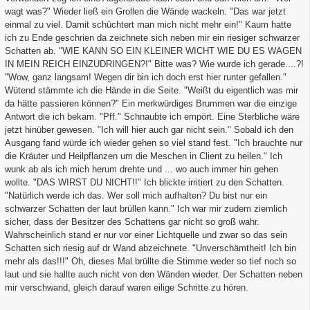
wagt was?" Wieder ließ ein Grollen die Wände wackeln. "Das war jetzt
einmal zu viel. Damit schüchtert man mich nicht mehr ein!" Kaum hatte
ich zu Ende geschrien da zeichnete sich neben mir ein riesiger schwarzer
Schatten ab. "WIE KANN SO EIN KLEINER WICHT WIE DU ES WAGEN
IN MEIN REICH EINZUDRINGEN?!" Bitte was? Wie wurde ich gerade....?!
"Wow, ganz langsam! Wegen dir bin ich doch erst hier runter gefallen."
Wütend stämmte ich die Hände in die Seite. "Weißt du eigentlich was mir
da hätte passieren können?" Ein merkwürdiges Brummen war die einzige
Antwort die ich bekam. "Pff." Schnaubte ich empört. Eine Sterbliche wäre
jetzt hinüber gewesen. "Ich will hier auch gar nicht sein." Sobald ich den
Ausgang fand würde ich wieder gehen so viel stand fest. "Ich brauchte nur
die Kräuter und Heilpflanzen um die Meschen in Client zu heilen." Ich
wunk ab als ich mich herum drehte und ... wo auch immer hin gehen
wollte. "DAS WIRST DU NICHT!!" Ich blickte irritiert zu den Schatten.
"Natürlich werde ich das. Wer soll mich aufhalten? Du bist nur ein
schwarzer Schatten der laut brüllen kann." Ich war mir zudem ziemlich
sicher, dass der Besitzer des Schattens gar nicht so groß wahr.
Wahrscheinlich stand er nur vor einer Lichtquelle und zwar so das sein
Schatten sich riesig auf dr Wand abzeichnete. "Unverschämtheit! Ich bin
mehr als das!!!" Oh, dieses Mal brüllte die Stimme weder so tief noch so
laut und sie hallte auch nicht von den Wänden wieder. Der Schatten neben
mir verschwand, gleich darauf waren eilige Schritte zu hören.