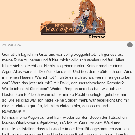
7
29. Mai 2024
Gemütlich lag ich im Gras und war völlig weggedriftet. Ich genoss es,
meine Ruhe zu haben und fühlte mich völlig schwerelos und frei. Alles
fühlte sich so leicht an. Nichts zog einen runter. Keiner machte einem
Ärger. Alles war still. Die Zeit stand still. Und trotzdem spürte ich den Wind
in meinen Haaren. War ich tot? Fühlte es sich so an, wenn man gestorben
war? Wars das jetzt mit mir? Mit Daiki, der unerschrockene Kämpfer?
Wollte ich nicht überleben? Weiter kämpfen und das tun, was ich am
Besten konnte? Doch wenn ich es mir so Recht überlegte, gefiel es mir
so, wie es grad war. Ich hatte keine Sorgen mehr, war federleicht und mir
ging es einfach gut. Ja, ich blieb einfach hier, genoss es und -
RUMMMS!!!!
Ich riss meine Augen auf und kam wieder auf den Boden der Tatsachen.
Meinen Oberkörper aufgerichtet, saß ich im Gras vor dem Wald und
musste feststellen, dass ich wieder in der Realität angekommen war. Ich
hielt mir mit meiner rechten Hand meinen Kopf, an dem sich ein dumpfer