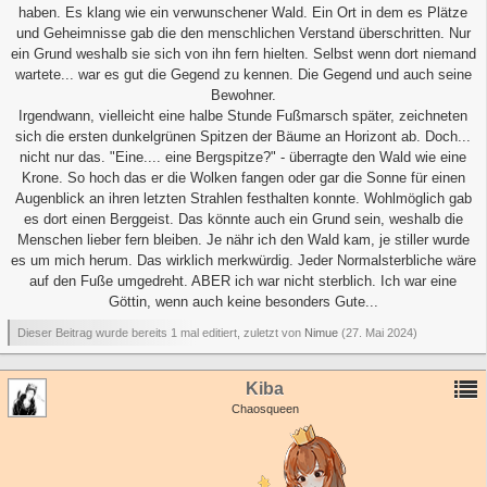
haben. Es klang wie ein verwunschener Wald. Ein Ort in dem es Plätze
und Geheimnisse gab die den menschlichen Verstand überschritten. Nur
ein Grund weshalb sie sich von ihn fern hielten. Selbst wenn dort niemand
wartete... war es gut die Gegend zu kennen. Die Gegend und auch seine
Bewohner.
Irgendwann, vielleicht eine halbe Stunde Fußmarsch später, zeichneten
sich die ersten dunkelgrünen Spitzen der Bäume an Horizont ab. Doch...
nicht nur das. "Eine.... eine Bergspitze?" - überragte den Wald wie eine
Krone. So hoch das er die Wolken fangen oder gar die Sonne für einen
Augenblick an ihren letzten Strahlen festhalten konnte. Wohlmöglich gab
es dort einen Berggeist. Das könnte auch ein Grund sein, weshalb die
Menschen lieber fern bleiben. Je nähr ich den Wald kam, je stiller wurde
es um mich herum. Das wirklich merkwürdig. Jeder Normalsterbliche wäre
auf den Fuße umgedreht. ABER ich war nicht sterblich. Ich war eine
Göttin, wenn auch keine besonders Gute...
Dieser Beitrag wurde bereits 1 mal editiert, zuletzt von
Nimue
(
27. Mai 2024
)
Kiba
Chaosqueen