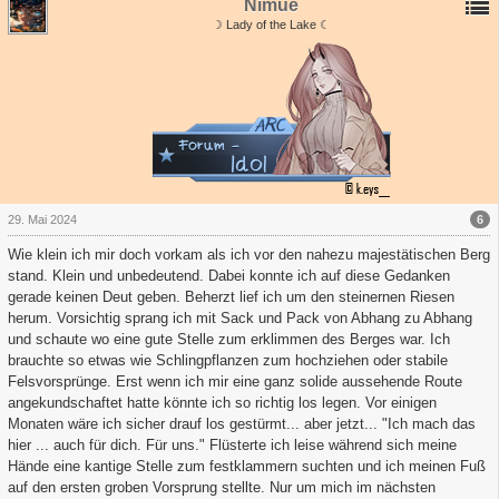
Nimue
☽ Lady of the Lake ☾
6
29. Mai 2024
Wie klein ich mir doch vorkam als ich vor den nahezu majestätischen Berg
stand. Klein und unbedeutend. Dabei konnte ich auf diese Gedanken
gerade keinen Deut geben. Beherzt lief ich um den steinernen Riesen
herum. Vorsichtig sprang ich mit Sack und Pack von Abhang zu Abhang
und schaute wo eine gute Stelle zum erklimmen des Berges war. Ich
brauchte so etwas wie Schlingpflanzen zum hochziehen oder stabile
Felsvorsprünge. Erst wenn ich mir eine ganz solide aussehende Route
angekundschaftet hatte könnte ich so richtig los legen. Vor einigen
Monaten wäre ich sicher drauf los gestürmt... aber jetzt... "Ich mach das
hier ... auch für dich. Für uns." Flüsterte ich leise während sich meine
Hände eine kantige Stelle zum festklammern suchten und ich meinen Fuß
auf den ersten groben Vorsprung stellte. Nur um mich im nächsten