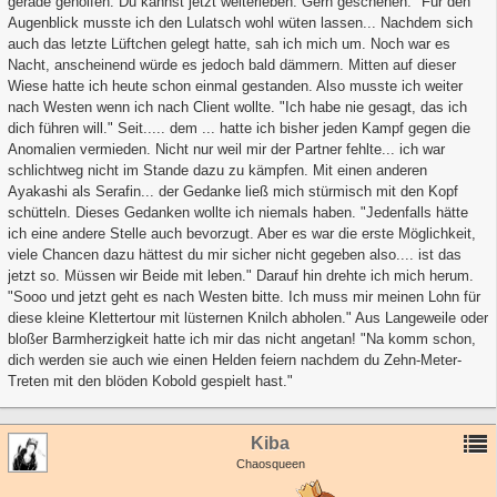
gerade geholfen. Du kannst jetzt weiterleben. Gern geschehen." Für den
Augenblick musste ich den Lulatsch wohl wüten lassen... Nachdem sich
auch das letzte Lüftchen gelegt hatte, sah ich mich um. Noch war es
Nacht, anscheinend würde es jedoch bald dämmern. Mitten auf dieser
Wiese hatte ich heute schon einmal gestanden. Also musste ich weiter
nach Westen wenn ich nach Client wollte. "Ich habe nie gesagt, das ich
dich führen will." Seit..... dem ... hatte ich bisher jeden Kampf gegen die
Anomalien vermieden. Nicht nur weil mir der Partner fehlte... ich war
schlichtweg nicht im Stande dazu zu kämpfen. Mit einen anderen
Ayakashi als Serafin... der Gedanke ließ mich stürmisch mit den Kopf
schütteln. Dieses Gedanken wollte ich niemals haben. "Jedenfalls hätte
ich eine andere Stelle auch bevorzugt. Aber es war die erste Möglichkeit,
viele Chancen dazu hättest du mir sicher nicht gegeben also.... ist das
jetzt so. Müssen wir Beide mit leben." Darauf hin drehte ich mich herum.
"Sooo und jetzt geht es nach Westen bitte. Ich muss mir meinen Lohn für
diese kleine Klettertour mit lüsternen Knilch abholen." Aus Langeweile oder
bloßer Barmherzigkeit hatte ich mir das nicht angetan! "Na komm schon,
dich werden sie auch wie einen Helden feiern nachdem du Zehn-Meter-
Treten mit den blöden Kobold gespielt hast."
Kiba
Chaosqueen