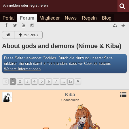
Anmelden oder registrieren
Portal
Forum
Mitglieder
News
Regeln
Blog
2er RPGs
About gods and demons (Nimue & Kiba)
Diese Seite verwendet Cookies. Durch die Nutzung unserer Seite
erklären Sie sich damit einverstanden, dass wir Cookies setzen.
Weitere Informationen
1
2
3
4
5
6
7
…
17
Kiba
Chaosqueen