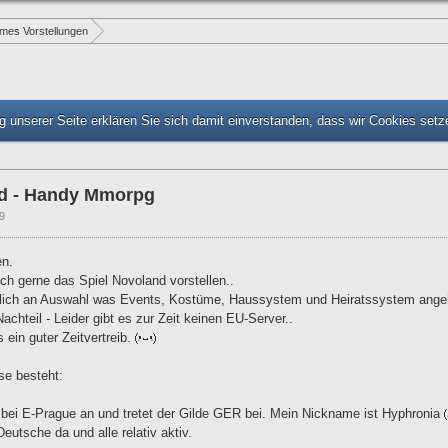
mes Vorstellungen
 unserer Seite erklären Sie sich damit einverstanden, dass wir Cookies set
d - Handy Mmorpg
9
en.
ch gerne das Spiel Novoland vorstellen..
chlich an Auswahl was Events, Kostüme, Haussystem und Heiratssystem ange
achteil - Leider gibt es zur Zeit keinen EU-Server..
 ein guter Zeitvertreib.
sse besteht:
bei E-Prague an und tretet der Gilde GER bei. Mein Nickname ist Hyphronia
eutsche da und alle relativ aktiv.