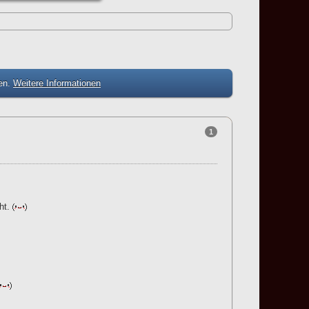
zen.
Weitere Informationen
1
ht.