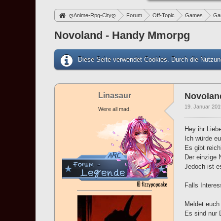
ღAnime-Rpg-Cityღ
Forum
Off-Topic
Games
Ga
Novoland - Handy Mmorpg
Diese Seite verwendet Cookies. Durch die Nutzung
Linasaur
Novolan
19. Januar 201
Were all mad.
Hey ihr Lieb
Ich würde eu
Es gibt rei
Der einzige N
Jedoch ist es
Falls Intere
Meldet euch 
Es sind nur D