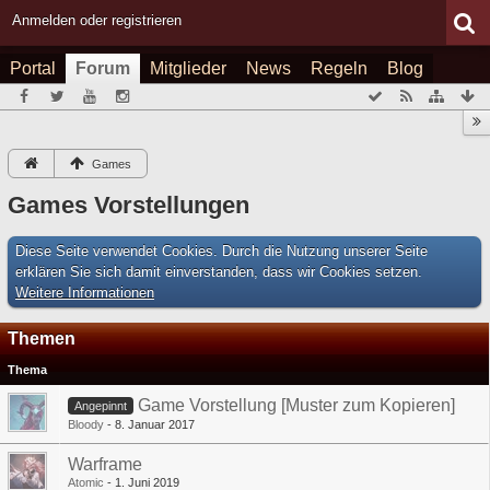
Anmelden oder registrieren
Portal
Forum
Mitglieder
News
Regeln
Blog
Games
Games Vorstellungen
Diese Seite verwendet Cookies. Durch die Nutzung unserer Seite
erklären Sie sich damit einverstanden, dass wir Cookies setzen.
Weitere Informationen
Themen
Thema
Game Vorstellung [Muster zum Kopieren]
Angepinnt
Bloody
8. Januar 2017
Warframe
Atomic
1. Juni 2019