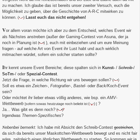
zu machen. Ich glaube das ist bereits unser zweiter Versuch, euch die
Möglichkeit zu geben, über die Geschichte von A-R-C mitwirken zu
können.
Lasst euch das nicht entgehen!
V
or allem voran möchte ich aber zu dem Entscheid, welches Event wir
als Nächstes anstreben (außer der Gaming-Contest von Asuna, der ja
noch in Planung ist
), euch mit einbeziehen und um eure Meinung
fragen - auf welche Art von Event ihr Lust habt und auch wirklich
mitmachen würdet, sofern ein solcher starten sollte?
I
hr kennt unsere Event Bereiche; diese spalten sich in
Kunst-
/
Schreib
-
/
SoTm
-/ oder
Spezial-Contest
.
Jetzt die Frage, in welche Richtung wir uns bewegen sollen?
Soll es etwa ein
Zeichen-
,
Fotografier-
,
Bastel-
oder
Back/Koch-Event
sein?
Oder möchtet ihr lieber etwas völlig anderes, wie bsp. ein
AMV-
Wettbewerb
?
[sofern sowas heutzutage noch beliebt ist
]
Ja... Was gibt es denn noch?
Irgendwas
Themen-Spezifisches
?
N
ebenbei bemerkt:
Ich habe mit Absicht den Schreib-Contest
gestrichen
,
da sich da bereits unser Maskottchen-Wettbewerb bewegt und es nicht fair
wäre, zeitgleich einen ähnlichen Wettbewerb zu starten. So kommen wir ja