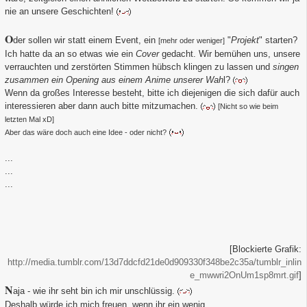
nie an unsere Geschichten!
O
der sollen wir statt einem Event, ein
"
Projekt
" starten?
[mehr oder weniger]
Ich hatte da an so etwas wie ein
Cover
gedacht. Wir bemühen uns, unsere
verrauchten und zerstörten Stimmen hübsch klingen zu lassen und
singen
zusammen ein Opening aus einem Anime unserer Wah
l?
Wenn da großes Interesse besteht, bitte ich diejenigen die sich dafür auch
interessieren aber dann auch bitte mitzumachen.
[Nicht so wie beim
letzten Mal xD]
Aber das wäre doch auch eine Idee - oder nicht?
...
...
...
[Blockierte Grafik:
http://media.tumblr.com/13d7ddcfd21de0d909330f348be2c35a/tumblr_inlin
e_mwwri2OnUm1sp8mrt.gif
]
N
aja - wie ihr seht bin ich mir unschlüssig.
Deshalb würde ich mich freuen, wenn ihr ein wenig