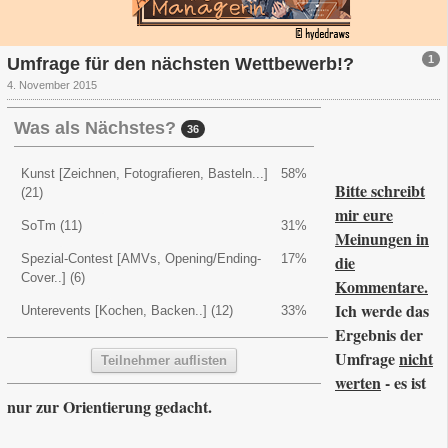
1
Umfrage für den nächsten Wettbewerb!?
4. November 2015
Was als Nächstes?
36
Kunst [Zeichnen, Fotografieren, Basteln...]
58%
Bitte schreibt
(21)
mir eure
SoTm (11)
31%
Meinungen in
Spezial-Contest [AMVs, Opening/Ending-
17%
die
Cover..] (6)
Kommentare.
Ich werde das
Unterevents [Kochen, Backen..] (12)
33%
Ergebnis der
Umfrage
nicht
Teilnehmer auflisten
werten
- es ist
nur zur Orientierung gedacht.