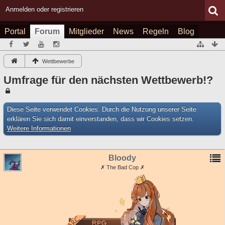
Anmelden oder registrieren
Portal
Forum
Mitglieder
News
Regeln
Blog
Wettbewerbe
Umfrage für den nächsten Wettbewerb!?
Diese Seite verwendet Cookies. Durch die Nutzung unserer Seite
erklären Sie sich damit einverstanden, dass wir Cookies setzen.
Weitere Informationen
Bloody
✗ The Bad Cop ✗