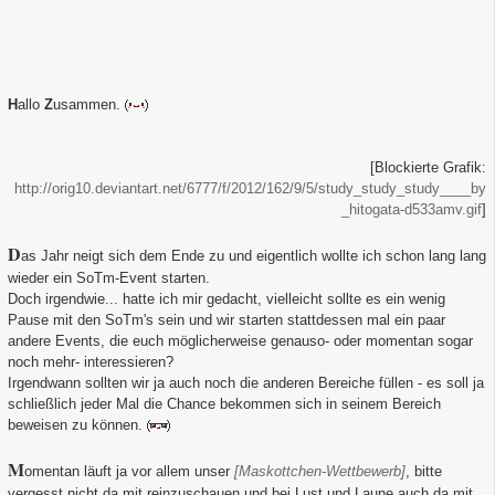
H
allo
Z
usammen.
[Blockierte Grafik:
http://orig10.deviantart.net/6777/f/2012/162/9/5/study_study_study____by
_hitogata-d533amv.gif
]
D
as Jahr neigt sich dem Ende zu und eigentlich wollte ich schon lang lang
wieder ein SoTm-Event starten.
Doch irgendwie... hatte ich mir gedacht, vielleicht sollte es ein wenig
Pause mit den SoTm's sein und wir starten stattdessen mal ein paar
andere Events, die euch möglicherweise genauso- oder momentan sogar
noch mehr- interessieren?
Irgendwann sollten wir ja auch noch die anderen Bereiche füllen - es soll ja
schließlich jeder Mal die Chance bekommen sich in seinem Bereich
beweisen zu können.
M
omentan läuft ja vor allem unser
[Maskottchen-Wettbewerb]
, bitte
vergesst nicht da mit reinzuschauen und bei Lust und Laune auch da mit