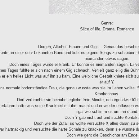
Genre:
Slice of life, Drama, Romance
Dorgen, Alkohol, Frauen und Gigs... Genau das beschre
rontman einer sehr bekannten Band und liebt es eigene Songs zu schreiben. Er
niemanden etwas sagen.
Doch eines Tages wurde er krank. Er konnte es niemanden sagen. Er ver
nes Tages fühlte er sich nach einem Gig schwach. Verließ ganz eilig die 
h er ein helles Licht was auf ihn zu kam. Eine weibliche Gestalt kniete sich 
er auf Y.
nz normale bodenständige Frau, die genau wusste was sie im Leben wollte. S
Krankenhaus.
Dort verbrachte sie beinahe jegliche freie Minute, den irgendwie fühlt
rfahren hatte was seine Krankheit mit ihm macht und er wieder entlassen wur
Egal wie schlimm es um ihn stand.
Doch Y gab nicht auf und suchte Kontakt
Doch wie der Zufall so wollte versuchte X alles daran zu 
ar hartnäckig und versuchte die harte Schale zu knacken, denn sie wusste d
Doch wie geht die Geschichte am Ende