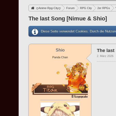
ღAnime-Rpg-Cityღ
Forum
RPG City
2er RPGs
The last Song [Nimue & Shio]
Diese Seite verwendet Cookies. Durch die Nutzung
Shio
The last
2. März 2026
Panda Chan