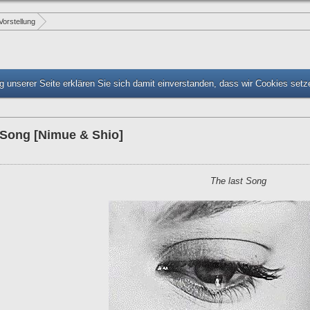
Vorstellung
 unserer Seite erklären Sie sich damit einverstanden, dass wir Cookies set
 Song [Nimue & Shio]
The last Song