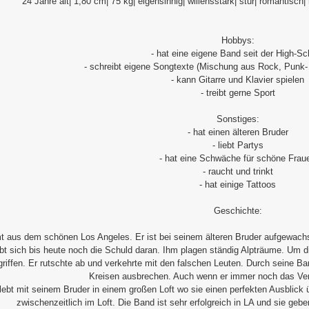
24 Jahre alt| 1,80 cm| 75 kg| eigensinnig| willensstark| stur| romantisch|
Hobbys:
- hat eine eigene Band seit der High-Sc
- schreibt eigene Songtexte (Mischung aus Rock, Pun
- kann Gitarre und Klavier spielen
- treibt gerne Sport
Sonstiges:
- hat einen älteren Bruder
- liebt Partys
- hat eine Schwäche für schöne Frau
- raucht und trinkt
- hat einige Tattoos
Geschichte:
 aus dem schönen Los Angeles. Er ist bei seinem älteren Bruder aufgewachse
ibt sich bis heute noch die Schuld daran. Ihm plagen ständig Alpträume. Um
griffen. Er rutschte ab und verkehrte mit den falschen Leuten. Durch seine B
Kreisen ausbrechen. Auch wenn er immer noch das Ver
lebt mit seinem Bruder in einem großen Loft wo sie einen perfekten Ausblick
zwischenzeitlich im Loft. Die Band ist sehr erfolgreich in LA und sie geb