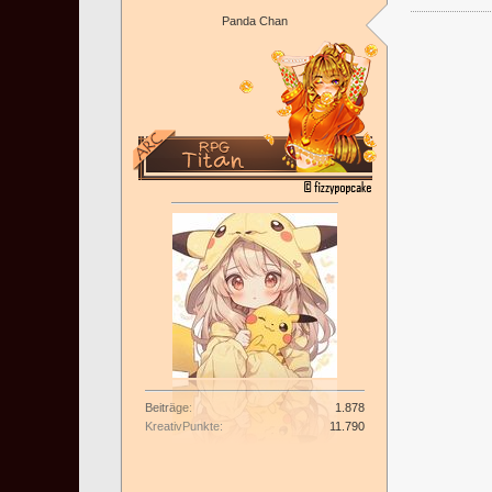
Panda Chan
Beiträge
1.878
KreativPunkte
11.790