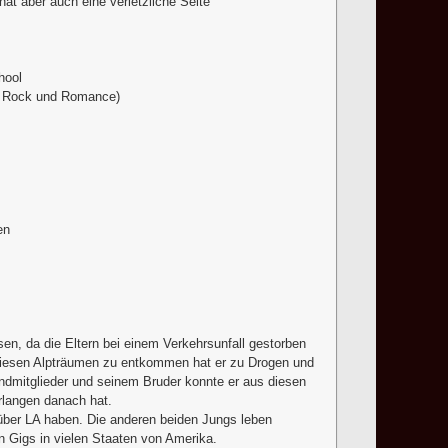
 hat aber auch eine verletzliche Seite
hool
k- Rock und Romance)
en
n, da die Eltern bei einem Verkehrsunfall gestorben
 diesen Alpträumen zu entkommen hat er zu Drogen und
andmitglieder und seinem Bruder konnte er aus diesen
langen danach hat.
 über LA haben. Die anderen beiden Jungs leben
en Gigs in vielen Staaten von Amerika.