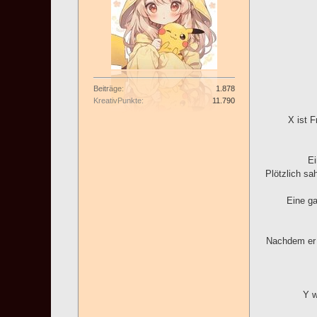
Beiträge
1.878
KreativPunkte
11.790
X ist F
Ei
Plötzlich sa
Eine ga
Nachdem er e
Y w