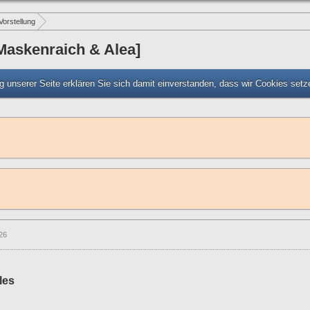
Vorstellung
Maskenraich & Alea]
 unserer Seite erklären Sie sich damit einverstanden, dass wir Cookies set
26
les