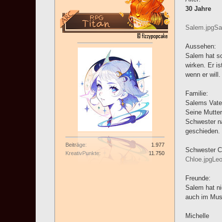
30 Jahre
Salem.jpg
Sa
Aussehen:
Salem hat sc
wirken. Er i
wenn er will
Familie:
Salems Vater
Seine Mutter
Schwester na
geschieden.
Beiträge
1.977
Schwester C
KreativPunkte
11.750
Chloe.jpg
Leo
Freunde:
Salem hat ni
auch im Musi
Michelle