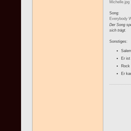
Michelle.jpg
Song:
Everybody Wa
Der Song spi
sich trägt.
Sonstiges:
Salem
Er ist
Rock 
Er ka