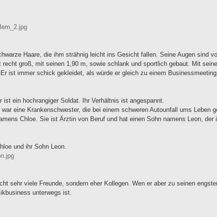
lem_2.jpg
hwarze Haare, die ihm strähnig leicht ins Gesicht fallen. Seine Augen sind
st recht groß, mit seinen 1,90 m, sowie schlank und sportlich gebaut. Mit se
. Er ist immer schick gekleidet, als würde er gleich zu einem Businessmeetin
 ist ein hochrangiger Soldat. Ihr Verhältnis ist angespannt.
 war eine Krankenschwester, die bei einem schweren Autounfall ums Leben g
mens Chloe. Sie ist Ärztin von Beruf und hat einen Sohn namens Leon, der i
hloe und ihr Sohn Leon.
n.jpg
cht sehr viele Freunde, sondern eher Kollegen. Wen er aber zu seinen engsten 
kbusiness unterwegs ist.