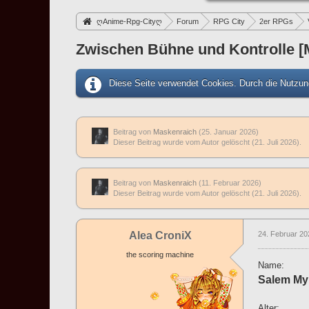
ღAnime-Rpg-Cityღ
Forum
RPG City
2er RPGs
Zwischen Bühne und Kontrolle [
Diese Seite verwendet Cookies. Durch die Nutzung
Beitrag von
Maskenraich
(
25. Januar 2026
)
Dieser Beitrag wurde vom Autor gelöscht (
21. Juli 2026
).
Beitrag von
Maskenraich
(
11. Februar 2026
)
Dieser Beitrag wurde vom Autor gelöscht (
21. Juli 2026
).
Alea CroniX
24. Februar 20
the scoring machine
Name:
Salem My
Alter: