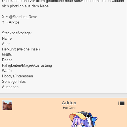
Unbekannte und vor allem gefährliche neue schwebende Inseln entwickeln
sich plötzlich aus dem Nebel
X ~
@Stardust_Rose
Y ~ Arktos
Steckbriefvorlage:
Name
Alter
Herkunft (welche Insel)
Größe
Rasse
Fähigkeiten/Magie/Ausrüstung
Waffe
Hobbys/Interessen
Sonstige Infos
Aussehen
Arktos
HexCore