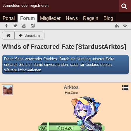
Anmelden oder registrieren
Portal
Forum
Mitglieder
News
Regeln
Blog
Vorstellung
Winds of Fractured Fate [StardustArktos]
Diese Seite verwendet Cookies. Durch die Nutzung unserer Seite
erklären Sie sich damit einverstanden, dass wir Cookies setzen.
Weitere Informationen
Arktos
HexCore