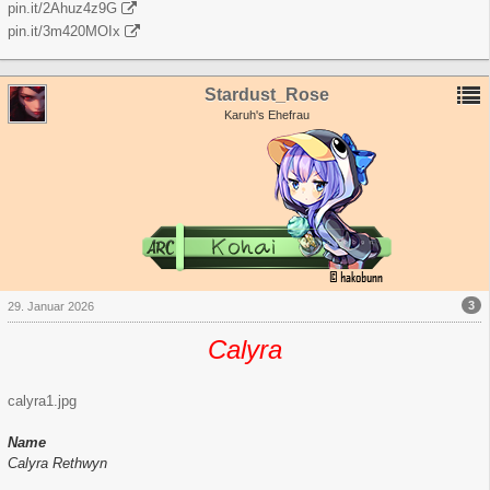
pin.it/2Ahuz4z9G
pin.it/3m420MOIx
Stardust_Rose
Karuh's Ehefrau
3
29. Januar 2026
Calyra
calyra1.jpg
Name
Calyra Rethwyn