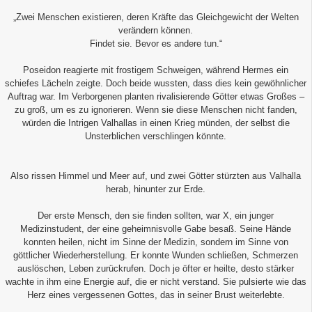
„Zwei Menschen existieren, deren Kräfte das Gleichgewicht der Welten
verändern können.
Findet sie. Bevor es andere tun.“
Poseidon reagierte mit frostigem Schweigen, während Hermes ein
schiefes Lächeln zeigte. Doch beide wussten, dass dies kein gewöhnlicher
Auftrag war. Im Verborgenen planten rivalisierende Götter etwas Großes –
zu groß, um es zu ignorieren. Wenn sie diese Menschen nicht fanden,
würden die Intrigen Valhallas in einen Krieg münden, der selbst die
Unsterblichen verschlingen könnte.
Also rissen Himmel und Meer auf, und zwei Götter stürzten aus Valhalla
herab, hinunter zur Erde.
Der erste Mensch, den sie finden sollten, war X, ein junger
Medizinstudent, der eine geheimnisvolle Gabe besaß. Seine Hände
konnten heilen, nicht im Sinne der Medizin, sondern im Sinne von
göttlicher Wiederherstellung. Er konnte Wunden schließen, Schmerzen
auslöschen, Leben zurückrufen. Doch je öfter er heilte, desto stärker
wachte in ihm eine Energie auf, die er nicht verstand. Sie pulsierte wie das
Herz eines vergessenen Gottes, das in seiner Brust weiterlebte.