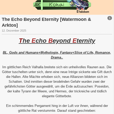
1
The Echo Beyond Eternity [Watermoon &
Arktos]
12. Dezember 2025
T
he
E
cho
B
eyond
E
ternity
BL, Gods and Humans+Mythologie, Fantasy+Slice of Life, Romance,
Drama..
Im göttlichen Reich Valhalla breitete sich ein unheilvolles Raunen aus. Die
Götter tuschelten unter sich, denn eine neue Intrige sickerte wie Gift durch
die Hallen. Alte Mächte erhoben sich, neue Allianzen bildeten sich im
Schatten. Und inmitten dieser brodelnden Gefahr wurden zwei der
gefährlichsten Götter ausgewählt, um die Erde aufzusuchen: Poseidon,
der kalte Tyrann der Meere, und Hermes, der trickreiche und tödlich
elegante Götterbote.
Ein schimmerndes Pergament hing in der Luft vor ihnen, während der
göttliche Rat verstummte. Darauf stand geschrieben: