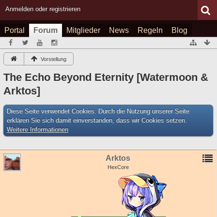
Anmelden oder registrieren
Portal
Forum
Mitglieder
News
Regeln
Blog
Vorstellung
The Echo Beyond Eternity [Watermoon &
Arktos]
Diese Seite verwendet Cookies. Durch die Nutzung unserer Seite
erklären Sie sich damit einverstanden, dass wir Cookies setzen.
Weitere Informationen
Arktos
HexCore