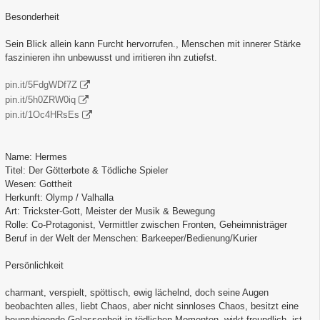
Besonderheit
Sein Blick allein kann Furcht hervorrufen., Menschen mit innerer Stärke
faszinieren ihn unbewusst und irritieren ihn zutiefst.
pin.it/5FdgWDf7Z
pin.it/5h0ZRW0iq
pin.it/1Oc4HRsEs
Name: Hermes
Titel: Der Götterbote & Tödliche Spieler
Wesen: Gottheit
Herkunft: Olymp / Valhalla
Art: Trickster-Gott, Meister der Musik & Bewegung
Rolle: Co-Protagonist, Vermittler zwischen Fronten, Geheimnisträger
Beruf in der Welt der Menschen: Barkeeper/Bedienung/Kurier
Persönlichkeit
charmant, verspielt, spöttisch, ewig lächelnd, doch seine Augen
beobachten alles, liebt Chaos, aber nicht sinnloses Chaos, besitzt eine
beunruhigende Gelassenheit in tödlichen Momenten, wirkt freundlich, ist