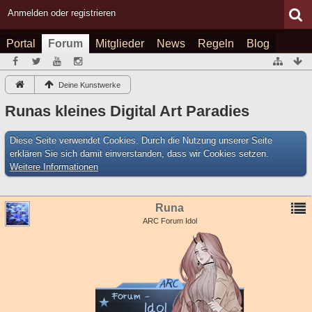
Anmelden oder registrieren
Portal
Forum
Mitglieder
News
Regeln
Blog
Deine Kunstwerke
Runas kleines Digital Art Paradies
Diese Seite verwendet Cookies. Durch die Nutzung unserer Seite
erklären Sie sich damit einverstanden, dass wir Cookies setzen.
Weitere Informationen
Runa
ARC Forum Idol