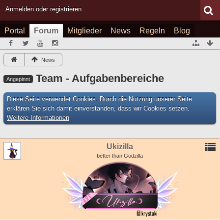
Anmelden oder registrieren
Portal
Forum
Mitglieder
News
Regeln
Blog
News
Team - Aufgabenbereiche
Angepinnt
Diese Seite verwendet Cookies. Durch die Nutzung unserer Seite
erklären Sie sich damit einverstanden, dass wir Cookies setzen.
Weitere Informationen
Ukizilla
better than Godzilla