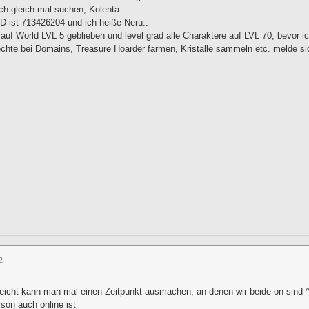
ch gleich mal suchen, Kolenta.
D ist 713426204 und ich heiße Neru:.
 auf World LVL 5 geblieben und level grad alle Charaktere auf LVL 70, bevor i
chte bei Domains, Treasure Hoarder farmen, Kristalle sammeln etc. melde s
2
lleicht kann man mal einen Zeitpunkt ausmachen, an denen wir beide on sind 
son auch online ist