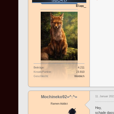
Beiträge
4.211
KreativPunkte
23.910
Geschlecht
Weiblich
Mochineko92=^.^=
11. Januar 202
Ramen Addict
Hey,
schade dass 