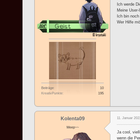
Ich werde Di
Meine User-I
Ich bin noch
Wer Hilfe mö
Beiträge
10
KreativPunkte
195
Kolenta09
11. Januar 202
Meep~~
Ja cool, vie
wenn die Per