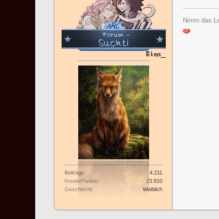
Nimm das Le
Beiträge
4.211
KreativPunkte
23.910
Geschlecht
Weiblich