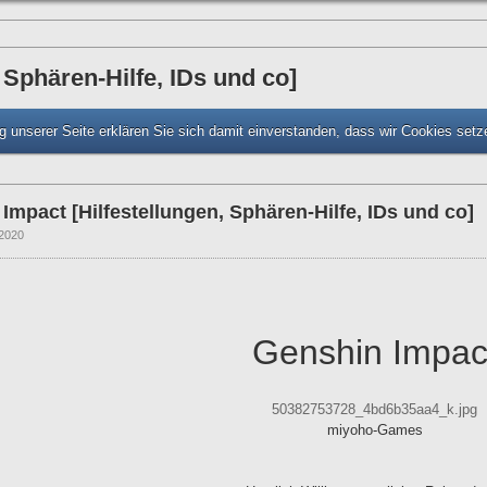
 Sphären-Hilfe, IDs und co]
 unserer Seite erklären Sie sich damit einverstanden, dass wir Cookies set
Impact [Hilfestellungen, Sphären-Hilfe, IDs und co]
2020
Genshin Impac
50382753728_4bd6b35aa4_k.jpg
miyoho-Games