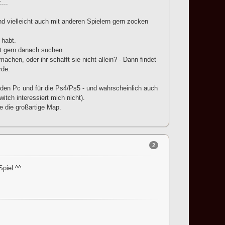
...
nd vielleicht auch mit anderen Spielern gern zocken
 habt.
nnt gern danach suchen.
achen, oder ihr schafft sie nicht allein? - Dann findet
rde.
r den Pc und für die Ps4/Ps5 - und wahrscheinlich auch
itch interessiert mich nicht).
 die großartige Map.
2
Spiel ^^