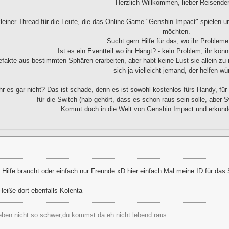
Herzlich Willkommen, lieber Reisender.
kleiner Thread für die Leute, die das Online-Game "Genshin Impact" spielen u
möchten.
Sucht gern Hilfe für das, wo ihr Probleme
Ist es ein Eventteil wo ihr Hängt? - kein Problem, ihr kö
tefakte aus bestimmten Sphären erarbeiten, aber habt keine Lust sie allein zu m
sich ja vielleicht jemand, der helfen wü
ihr es gar nicht? Das ist schade, denn es ist sowohl kostenlos fürs Handy, fü
für die Switch (hab gehört, dass es schon raus sein solle, aber Sw
Kommt doch in die Welt von Genshin Impact und erkunde
 Hilfe braucht oder einfach nur Freunde xD hier einfach Mal meine ID für das 
eiße dort ebenfalls Kolenta
ben nicht so schwer,du kommst da eh nicht lebend raus