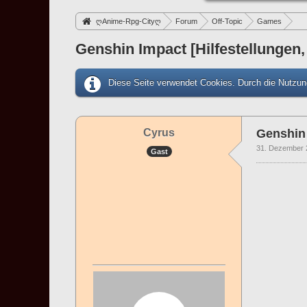
ღAnime-Rpg-Cityღ
Forum
Off-Topic
Games
Genshin Impact [Hilfestellungen,
Diese Seite verwendet Cookies. Durch die Nutzung
Cyrus
Genshin 
31. Dezember 
Gast