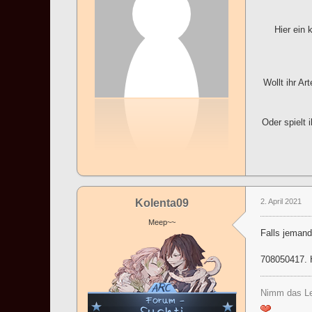
Hier ein 
Wollt ihr Ar
Oder spielt 
Kolenta09
2. April 2021
Meep~~
Falls jemand
708050417. H
Nimm das Le