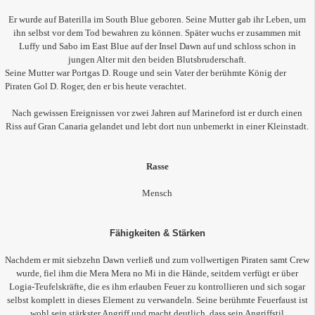
Er wurde auf Baterilla im South Blue geboren. Seine Mutter gab ihr Leben, um
ihn selbst vor dem Tod bewahren zu können. Später wuchs er zusammen mit
Luffy und Sabo im East Blue auf der Insel Dawn auf und schloss schon in
jungen Alter mit den beiden Blutsbruderschaft.
Seine Mutter war Portgas D. Rouge und sein Vater der berühmte König der
Piraten Gol D. Roger, den er bis heute verachtet.
Nach gewissen Ereignissen vor zwei Jahren auf Marineford ist er durch einen
Riss auf Gran Canaria gelandet und lebt dort nun unbemerkt in einer Kleinstadt.
Rasse
Mensch
Fähigkeiten & Stärken
Nachdem er mit siebzehn Dawn verließ und zum vollwertigen Piraten samt Crew
wurde, fiel ihm die Mera Mera no Mi in die Hände, seitdem verfügt er über
Logia-Teufelskräfte, die es ihm erlauben Feuer zu kontrollieren und sich sogar
selbst komplett in dieses Element zu verwandeln. Seine berühmte Feuerfaust ist
wohl sein stärkster Angriff und macht deutlich, dass sein Angriffstil