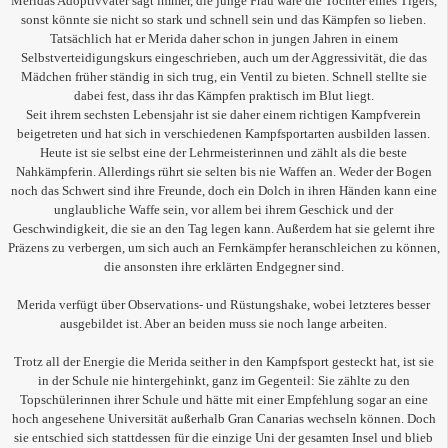
Meridas Adoptivvater sagt immer, die junge Frau wäre die Tochter eines Tigers,
sonst könnte sie nicht so stark und schnell sein und das Kämpfen so lieben.
Tatsächlich hat er Merida daher schon in jungen Jahren in einem
Selbstverteidigungskurs eingeschrieben, auch um der Aggressivität, die das
Mädchen früher ständig in sich trug, ein Ventil zu bieten. Schnell stellte sie
dabei fest, dass ihr das Kämpfen praktisch im Blut liegt.
Seit ihrem sechsten Lebensjahr ist sie daher einem richtigen Kampfverein
beigetreten und hat sich in verschiedenen Kampfsportarten ausbilden lassen.
Heute ist sie selbst eine der Lehrmeisterinnen und zählt als die beste
Nahkämpferin. Allerdings rührt sie selten bis nie Waffen an. Weder der Bogen
noch das Schwert sind ihre Freunde, doch ein Dolch in ihren Händen kann eine
unglaubliche Waffe sein, vor allem bei ihrem Geschick und der
Geschwindigkeit, die sie an den Tag legen kann. Außerdem hat sie gelernt ihre
Präzens zu verbergen, um sich auch an Fernkämpfer heranschleichen zu können,
die ansonsten ihre erklärten Endgegner sind.
Merida verfügt über Observations- und Rüstungshake, wobei letzteres besser
ausgebildet ist. Aber an beiden muss sie noch lange arbeiten.
Trotz all der Energie die Merida seither in den Kampfsport gesteckt hat, ist sie
in der Schule nie hintergehinkt, ganz im Gegenteil: Sie zählte zu den
Topschülerinnen ihrer Schule und hätte mit einer Empfehlung sogar an eine
hoch angesehene Universität außerhalb Gran Canarias wechseln können. Doch
sie entschied sich stattdessen für die einzige Uni der gesamten Insel und blieb