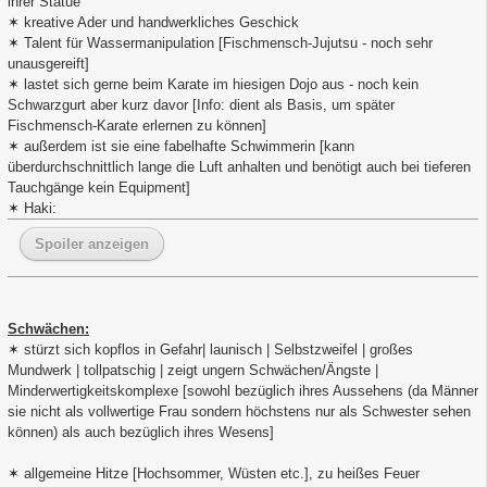
ihrer Statue
✶ kreative Ader und handwerkliches Geschick
✶ Talent für Wassermanipulation [Fischmensch-Jujutsu - noch sehr
unausgereift]
✶ lastet sich gerne beim Karate im hiesigen Dojo aus - noch kein
Schwarzgurt aber kurz davor [Info: dient als Basis, um später
Fischmensch-Karate erlernen zu können]
✶ außerdem ist sie eine fabelhafte Schwimmerin [kann
überdurchschnittlich lange die Luft anhalten und benötigt auch bei tieferen
Tauchgänge kein Equipment]
✶ Haki:
Spoiler anzeigen
Schwächen:
✶ stürzt sich kopflos in Gefahr| launisch | Selbstzweifel | großes
Mundwerk | tollpatschig | zeigt ungern Schwächen/Ängste |
Minderwertigkeitskomplexe [sowohl bezüglich ihres Aussehens (da Männer
sie nicht als vollwertige Frau sondern höchstens nur als Schwester sehen
können) als auch bezüglich ihres Wesens]
✶ allgemeine Hitze [Hochsommer, Wüsten etc.], zu heißes Feuer