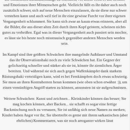
und Emotionen ihrer Mitmenschen geht. Vielleicht fällt es ihr daher auch noch
zusätzlich schwer, sich auf neue Menschen einzulassen, da sie diese nur schwer
verstehen kann und auch weil tief in ihr eine gewisse Furcht vor ihrer eigenen
Vergangenheit schlummert. Sie kann sich zwar an kaum etwas erinnern, aber all
die Bilder, die aus dieser alten Zeit durch ihren Kopf geistern, scheinen nichts
gutes zu verheißen. Egal was in dieser Vergangenheit auch passiert sein mochte,
es lässt sie bis heute noch misstrauisch gegenüber anderen Menschen werden
sein.
Im Kampf sind ihre größten Schwächen ihre mangelnde Außdauer und Umstand
das ihr Observationshaki noch zu viele Schwächen hat. Ein Gegner der
gelichzeitig schneller und stärker als sie ist, könnte ihr ziemlichen Ärger
bereiten. Und während sie sich auch gegen Waffenkämpfer dank starkem
Rüstungshaki verteidigen kann, wird es bei Fernkämpfern doch etwas schwierig.
Sie muss an ihren Kontrahenten heran kommen (wie oben schon erwähnt :)), um
einen vernünftigen Angriff starten zu können, ansonsten ist sie aufgeschmissen.
Weitere Schwächen: Kunst und zeichnen... Kleinkinder können das besser; Sie
mag kochen können, aber Backen... sie schafft es sogar eine fertige
Backmischung noch zu versauen; Sie ist unfähig sich neue Namen zu merken;
Kinder haben Angst vor ihr; Sie übertreibt es gerne mit ihrem sarkastischen (aber
ehrlichen) Kommentaren, was sie noch arroganter wirken lässt