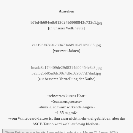
Aussehen
b7bd4b694edb013024b6068843c735c1.jpg
[in unserer Welt/heute]
cae196f87e9e230473a6f910a5189085.jpg
[vor zwei Jahren]
bcada8a174409de29d8314d90454c3a8.jpg
5e5f52bb85a8dc08c4dbc0c9677d7dad.jpg
[zur besseren Vorstellung der Narbe]
~schwarzes kurzes Haar~
~Sommersprossen~
~dunkle, schwarz wirkende Augen~
~1,85 m groß~
~vom Whitebeard-Tattoo ist ihm zwar nicht mehr viel geblieben, aber das
A
S
CE-Tattoo wird wohl auf ewig bleiben~
Dieser Beitrag wurde bereits 1 mal editiert, zuletzt von
Marien
(
2. Januar 2024
)