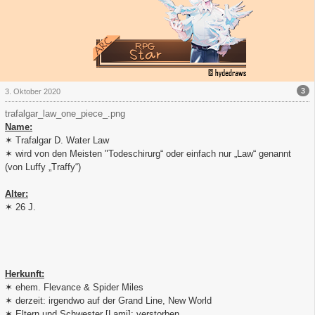
3
3. Oktober 2020
trafalgar_law_one_piece_.png
Name:
✶ Trafalgar D. Water Law
✶ wird von den Meisten "Todeschirurg“ oder einfach nur „Law“ genannt
(von Luffy „Traffy“)
Alter:
✶ 26 J.
Herkunft:
✶ ehem. Flevance & Spider Miles
✶ derzeit: irgendwo auf der Grand Line, New World
✶ Eltern und Schwester [Lami]: verstorben