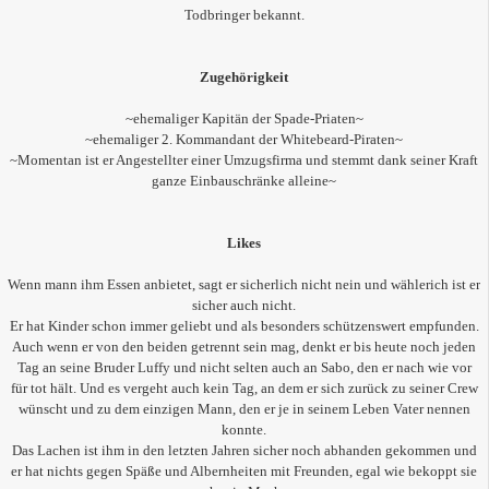
Todbringer bekannt.
Zugehörigkeit
~ehemaliger Kapitän der Spade-Priaten~
~ehemaliger 2. Kommandant der Whitebeard-Piraten~
~Momentan ist er Angestellter einer Umzugsfirma und stemmt dank seiner Kraft
ganze Einbauschränke alleine~
Likes
Wenn mann ihm Essen anbietet, sagt er sicherlich nicht nein und wählerich ist er
sicher auch nicht.
Er hat Kinder schon immer geliebt und als besonders schützenswert empfunden.
Auch wenn er von den beiden getrennt sein mag, denkt er bis heute noch jeden
Tag an seine Bruder Luffy und nicht selten auch an Sabo, den er nach wie vor
für tot hält. Und es vergeht auch kein Tag, an dem er sich zurück zu seiner Crew
wünscht und zu dem einzigen Mann, den er je in seinem Leben Vater nennen
konnte.
Das Lachen ist ihm in den letzten Jahren sicher noch abhanden gekommen und
er hat nichts gegen Späße und Albernheiten mit Freunden, egal wie bekoppt sie