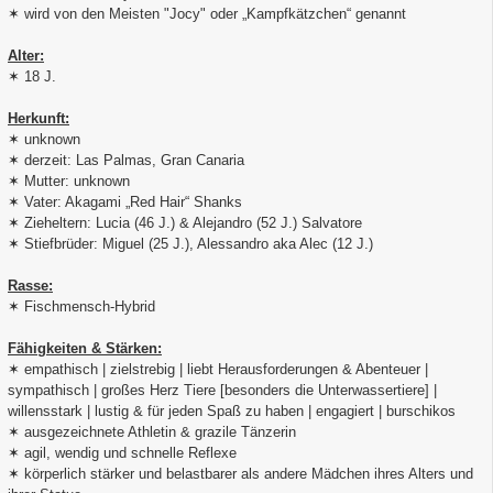
✶ wird von den Meisten "Jocy" oder „Kampfkätzchen“ genannt
Alter:
✶ 18 J.
Herkunft:
✶ unknown
✶ derzeit: Las Palmas, Gran Canaria
✶ Mutter: unknown
✶ Vater: Akagami „Red Hair“ Shanks
✶ Zieheltern: Lucia (46 J.) & Alejandro (52 J.) Salvatore
✶ Stiefbrüder: Miguel (25 J.), Alessandro aka Alec (12 J.)
Rasse:
✶ Fischmensch-Hybrid
Fähigkeiten & Stärken:
✶ empathisch | zielstrebig | liebt Herausforderungen & Abenteuer |
sympathisch | großes Herz Tiere [besonders die Unterwassertiere] |
willensstark | lustig & für jeden Spaß zu haben | engagiert | burschikos
✶ ausgezeichnete Athletin & grazile Tänzerin
✶ agil, wendig und schnelle Reflexe
✶ körperlich stärker und belastbarer als andere Mädchen ihres Alters und