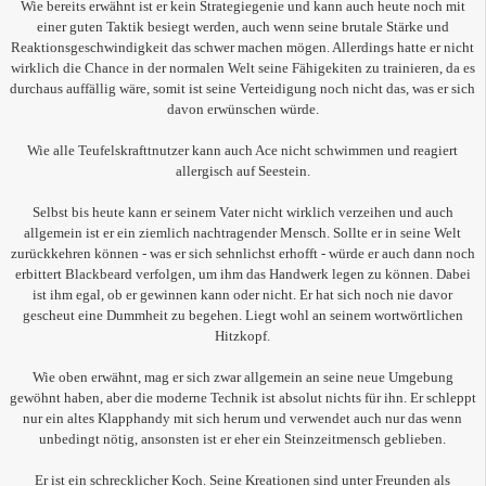
Wie bereits erwähnt ist er kein Strategiegenie und kann auch heute noch mit
einer guten Taktik besiegt werden, auch wenn seine brutale Stärke und
Reaktionsgeschwindigkeit das schwer machen mögen. Allerdings hatte er nicht
wirklich die Chance in der normalen Welt seine Fähigekiten zu trainieren, da es
durchaus auffällig wäre, somit ist seine Verteidigung noch nicht das, was er sich
davon erwünschen würde.
Wie alle Teufelskrafttnutzer kann auch Ace nicht schwimmen und reagiert
allergisch auf Seestein.
Selbst bis heute kann er seinem Vater nicht wirklich verzeihen und auch
allgemein ist er ein ziemlich nachtragender Mensch. Sollte er in seine Welt
zurückkehren können - was er sich sehnlichst erhofft - würde er auch dann noch
erbittert Blackbeard verfolgen, um ihm das Handwerk legen zu können. Dabei
ist ihm egal, ob er gewinnen kann oder nicht. Er hat sich noch nie davor
gescheut eine Dummheit zu begehen. Liegt wohl an seinem wortwörtlichen
Hitzkopf.
Wie oben erwähnt, mag er sich zwar allgemein an seine neue Umgebung
gewöhnt haben, aber die moderne Technik ist absolut nichts für ihn. Er schleppt
nur ein altes Klapphandy mit sich herum und verwendet auch nur das wenn
unbedingt nötig, ansonsten ist er eher ein Steinzeitmensch geblieben.
Er ist ein schrecklicher Koch. Seine Kreationen sind unter Freunden als