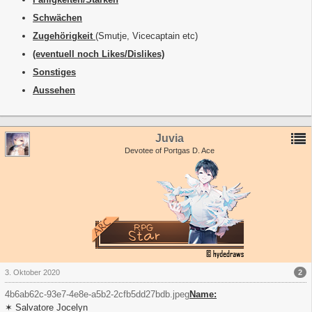
Schwächen
Zugehörigkeit
(Smutje, Vicecaptain etc)
(eventuell noch Likes/Dislikes)
Sonstiges
Aussehen
Juvia
Devotee of Portgas D. Ace
2
3. Oktober 2020
4b6ab62c-93e7-4e8e-a5b2-2cfb5dd27bdb.jpeg
Name:
✶ Salvatore Jocelyn