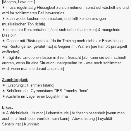
[Magma, Lava etc.]
✶ muss regelmäßig Flüssigkeit zu sich nehmen, sonst schwächelt sie und
wird im schlimmsten Fall bewusstlos
✶ kann weder kochen noch backen, und trifft keinen einzigen
musikalischen Ton richtig
✶ schlechte Konzentration [lässt sich schnell ablenken] & mangelnde
Disziplin
✶ Gegner mit Rüstungshaki [da ihr Training noch nicht zur Entwicklung
von Rüstungshaki geführt hat] & Gegner mit Waffen [sie kämpft prinzipiell
waffenlos]
✶ trägt ihre Emotionen lesbar in ihrem Gesicht [zb. kann sie sehr schnell
erröten, wenn ihr eine Situation unangenehm ist - was noch schlimmer
wird, wenn man sie darauf anspricht]
Zugehörigkeit:
✶ [Ursprüngl.: Fishmen Island]
✶ Schülerin des Gymnasiums "IES Franchy Roca"
✶ Aushilfe im Lager einer Logistikfirma
Likes:
✶ Aufrichtigkeit | Humor | Lebensfreude | Aufgeschlossenheit [wenn man
auch mal frech oder verrückt sein kann] | Abwechslung | Loyalität |
Sensibilität | Kühnheit