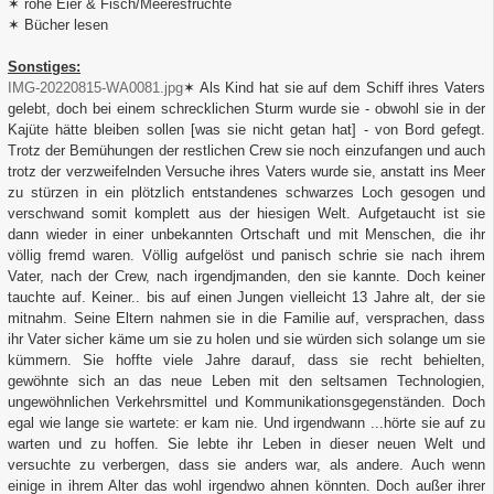
✶ rohe Eier & Fisch/Meeresfrüchte
✶ Bücher lesen
Sonstiges:
IMG-20220815-WA0081.jpg
✶ Als Kind hat sie auf dem Schiff ihres Vaters
gelebt, doch bei einem schrecklichen Sturm wurde sie - obwohl sie in der
Kajüte hätte bleiben sollen [was sie nicht getan hat] - von Bord gefegt.
Trotz der Bemühungen der restlichen Crew sie noch einzufangen und auch
trotz der verzweifelnden Versuche ihres Vaters wurde sie, anstatt ins Meer
zu stürzen in ein plötzlich entstandenes schwarzes Loch gesogen und
verschwand somit komplett aus der hiesigen Welt. Aufgetaucht ist sie
dann wieder in einer unbekannten Ortschaft und mit Menschen, die ihr
völlig fremd waren. Völlig aufgelöst und panisch schrie sie nach ihrem
Vater, nach der Crew, nach irgendjmanden, den sie kannte. Doch keiner
tauchte auf. Keiner.. bis auf einen Jungen vielleicht 13 Jahre alt, der sie
mitnahm. Seine Eltern nahmen sie in die Familie auf, versprachen, dass
ihr Vater sicher käme um sie zu holen und sie würden sich solange um sie
kümmern. Sie hoffte viele Jahre darauf, dass sie recht behielten,
gewöhnte sich an das neue Leben mit den seltsamen Technologien,
ungewöhnlichen Verkehrsmittel und Kommunikationsgegenständen. Doch
egal wie lange sie wartete: er kam nie. Und irgendwann ...hörte sie auf zu
warten und zu hoffen. Sie lebte ihr Leben in dieser neuen Welt und
versuchte zu verbergen, dass sie anders war, als andere. Auch wenn
einige in ihrem Alter das wohl irgendwo ahnen könnten. Doch außer ihrer