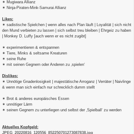
✶ Mugiwara Allianz
✶ Ninja-Piraten-Mink-Samurai Allianz
Likes:
✶ sadistische Spielchen | wenn alles nach Plan läuft | Loyalität | sich nicht
den Mund verbieten zu lassen | sich selbst treu bleiben | Ehrgeiz zu haben
| Monkey D. Luffy [auch wenn er es nicht zugibt]
✶ experimentieren & entspannen
✶ Tiere, Minks & seltsame Kreaturen
✶ seine Ruhe
✶ mit seinen Gegnern oder Anderen zu ‚spielen‘
Dislikes:
✶ Unnötige Gnadenlosigkeit | majestätische Arroganz | Verräter | Naivlinge
& wenn man sich einfach nur schrecklich dumm stellt
✶ Brot & anderes europäisches Essen
✶ unnötiger Lärm
✶ seinen Gegnern zu unterliegen und selbst der ‚Spielball‘ zu werden
Aktuelles Kopfgeld:
JPEG_20220816_120556_852250701273087838.jpg