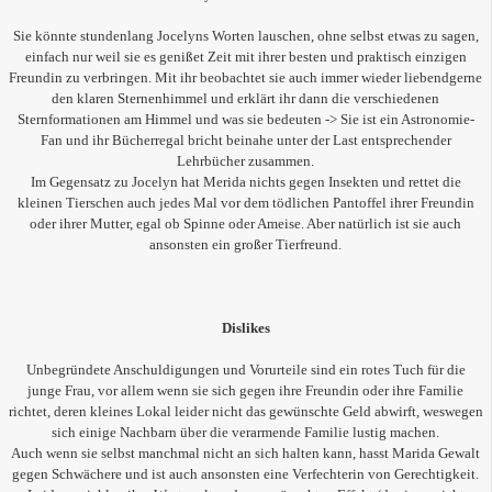
Sie könnte stundenlang Jocelyns Worten lauschen, ohne selbst etwas zu sagen,
einfach nur weil sie es genißet Zeit mit ihrer besten und praktisch einzigen
Freundin zu verbringen. Mit ihr beobachtet sie auch immer wieder liebendgerne
den klaren Sternenhimmel und erklärt ihr dann die verschiedenen
Sternformationen am Himmel und was sie bedeuten -> Sie ist ein Astronomie-
Fan und ihr Bücherregal bricht beinahe unter der Last entsprechender
Lehrbücher zusammen.
Im Gegensatz zu Jocelyn hat Merida nichts gegen Insekten und rettet die
kleinen Tierschen auch jedes Mal vor dem tödlichen Pantoffel ihrer Freundin
oder ihrer Mutter, egal ob Spinne oder Ameise. Aber natürlich ist sie auch
ansonsten ein großer Tierfreund.
Dislikes
Unbegründete Anschuldigungen und Vorurteile sind ein rotes Tuch für die
junge Frau, vor allem wenn sie sich gegen ihre Freundin oder ihre Familie
richtet, deren kleines Lokal leider nicht das gewünschte Geld abwirft, weswegen
sich einige Nachbarn über die verarmende Familie lustig machen.
Auch wenn sie selbst manchmal nicht an sich halten kann, hasst Marida Gewalt
gegen Schwächere und ist auch ansonsten eine Verfechterin von Gerechtigkeit.