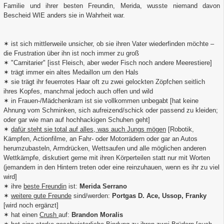
Familie und ihrer besten Freundin, Merida, wusste niemand davon
Bescheid WIE anders sie in Wahrheit war.
✶ ist sich mittlerweile unsicher, ob sie ihren Vater wiederfinden möchte –
die Frustration über ihn ist noch immer zu groß
✶ "Carnitarier" [isst Fleisch, aber weder Fisch noch andere Meerestiere]
✶ trägt immer ein altes Medaillon um den Hals
✶ sie trägt ihr feuerrotes Haar oft zu zwei gelockten Zöpfchen seitlich
ihres Kopfes, manchmal jedoch auch offen und wild
✶ in Frauen-/Mädchenkram ist sie vollkommen unbegabt [hat keine
Ahnung vom Schminken, sich aufreizend/schick oder passend zu kleiden;
oder gar wie man auf hochhackigen Schuhen geht]
✶
dafür steht sie total auf alles, was auch Jungs mögen
[Robotik,
Kämpfen, Actionfilme, an Fahr- oder Motorrädern oder gar an Autos
herumzubasteln, Armdrücken, Wettsaufen und alle möglichen anderen
Wettkämpfe, diskutiert gerne mit ihren Körperteilen statt nur mit Worten
(jemandem in den Hintern treten oder eine reinzuhauen, wenn es ihr zu viel
wird]
✶ ihre
beste Freundin
ist:
Merida Serrano
✶
weitere gute Freunde
sind/werden:
Portgas D. Ace, Ussop, Franky
[wird noch ergänzt]
✶ hat einen
Crush
auf:
Brandon Moralis