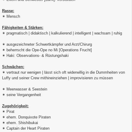
Rasse:
✶ Mensch
Fähigkeiten & Stärken:
✶ pragmatisch | didaktisch | kalkulierend | intelligent | wachsam | ruhig
✶ ausgezeichneter Schwertkämpfer und Arzt/Chirurg
✶ beherrscht die Ope-Ope no Mi [Operations Frucht]
✶ Haki: Observations- & Rüstungshaki
Schwächen:
✶ vertraut nur wenigen | lässt sich oft widerwillig in die Dummheiten von
Luffy und seiner Crew mithineinziehen | improvisieren zu müssen
✶ Meerwasser & Seestein
✶ seine Vergangenheit
Zugehörigkeit:
✶ Pirat
✶ ehem. Donquixote Piraten
✶ ehem. Shishibukai
✶ Captain der Heart Piraten