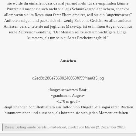
nie würde ihr einfallen, dass da mal jemand mehr für sie empfinden könnte.
Prinzipiell macht sie sich nicht viel aus Schminke und ähnlichem, aber vor
allem wenn sie im Restaurant ihrer Eltern arbeitet, will sie ein "angemessenes"
Auftreten zeigen und packt sich ein wenig Farbe ins Gesicht, zu allen anderen
Anlässen verzichtete sie auf jegliches Make-Up, ist es in ihren Augen doch nur
reine Zeitverschwendung. "Der Mensch sollte sich um wichtigere Dinge
kümmern, als um sein äußeres Erscheinungsbild."
Aussehen
d2ed8c280e73609240050f055f4ae6f5.jpg
~langes schwarzes Haar~
~graubraune Augen~
~1,70 m groß~
~trägt über den Schulterblättern ein Tattoo von Flügeln, die sogar ihren Rücken
hinunterreichen und aussehen, als könnten sie sich jeden Moment entfalten ~
Dieser Beitrag wurde bereits 5 mal editiert, zuletzt von
Marien
(
2. Dezember 2023
)