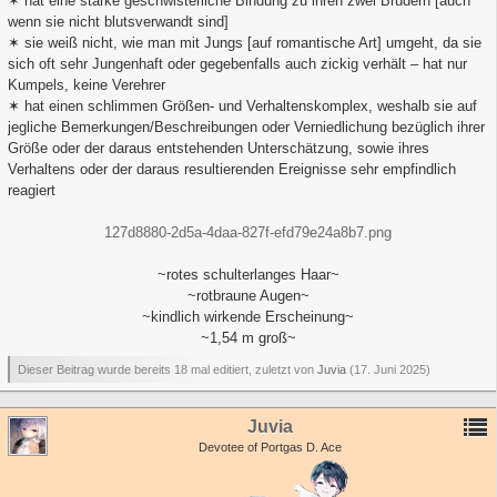
✶ hat eine starke geschwisterliche Bindung zu ihren zwei Brüdern [auch
wenn sie nicht blutsverwandt sind]
✶ sie weiß nicht, wie man mit Jungs [auf romantische Art] umgeht, da sie
sich oft sehr Jungenhaft oder gegebenfalls auch zickig verhält – hat nur
Kumpels, keine Verehrer
✶ hat einen schlimmen Größen- und Verhaltenskomplex, weshalb sie auf
jegliche Bemerkungen/Beschreibungen oder Verniedlichung bezüglich ihrer
Größe oder der daraus entstehenden Unterschätzung, sowie ihres
Verhaltens oder der daraus resultierenden Ereignisse sehr empfindlich
reagiert
127d8880-2d5a-4daa-827f-efd79e24a8b7.png
~rotes schulterlanges Haar~
~rotbraune Augen~
~kindlich wirkende Erscheinung~
~1,54 m groß~
Dieser Beitrag wurde bereits 18 mal editiert, zuletzt von
Juvia
(
17. Juni 2025
)
Juvia
Devotee of Portgas D. Ace