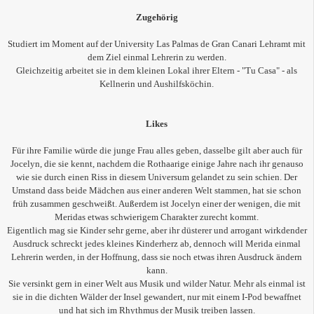
Zugehörig
Studiert im Moment auf der University Las Palmas de Gran Canari Lehramt mit
dem Ziel einmal Lehrerin zu werden.
Gleichzeitig arbeitet sie in dem kleinen Lokal ihrer Eltern - "Tu Casa" - als
Kellnerin und Aushilfsköchin.
Likes
Für ihre Familie würde die junge Frau alles geben, dasselbe gilt aber auch für
Jocelyn, die sie kennt, nachdem die Rothaarige einige Jahre nach ihr genauso
wie sie durch einen Riss in diesem Universum gelandet zu sein schien. Der
Umstand dass beide Mädchen aus einer anderen Welt stammen, hat sie schon
früh zusammen geschweißt. Außerdem ist Jocelyn einer der wenigen, die mit
Meridas etwas schwierigem Charakter zurecht kommt.
Eigentlich mag sie Kinder sehr gerne, aber ihr düsterer und arrogant wirkdender
Ausdruck schreckt jedes kleines Kinderherz ab, dennoch will Merida einmal
Lehrerin werden, in der Hoffnung, dass sie noch etwas ihren Ausdruck ändern
kann.
Sie versinkt gern in einer Welt aus Musik und wilder Natur. Mehr als einmal ist
sie in die dichten Wälder der Insel gewandert, nur mit einem I-Pod bewaffnet
und hat sich im Rhythmus der Musik treiben lassen.