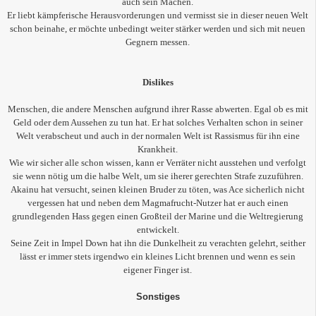
auch sein Machen.
Er liebt kämpferische Herausvorderungen und vermisst sie in dieser neuen Welt
schon beinahe, er möchte unbedingt weiter stärker werden und sich mit neuen
Gegnern messen.
Dislikes
Menschen, die andere Menschen aufgrund ihrer Rasse abwerten. Egal ob es mit
Geld oder dem Aussehen zu tun hat. Er hat solches Verhalten schon in seiner
Welt verabscheut und auch in der normalen Welt ist Rassismus für ihn eine
Krankheit.
Wie wir sicher alle schon wissen, kann er Verräter nicht ausstehen und verfolgt
sie wenn nötig um die halbe Welt, um sie iherer gerechten Strafe zuzuführen.
Akainu hat versucht, seinen kleinen Bruder zu töten, was Ace sicherlich nicht
vergessen hat und neben dem Magmafrucht-Nutzer hat er auch einen
grundlegenden Hass gegen einen Großteil der Marine und die Weltregierung
entwickelt.
Seine Zeit in Impel Down hat ihn die Dunkelheit zu verachten gelehrt, seither
lässt er immer stets irgendwo ein kleines Licht brennen und wenn es sein
eigener Finger ist.
Sonstiges