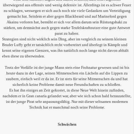
überwiegend aus offensiv und wenig defensiv ist. Allerdings ist es schwer Feuer
zu schlagen, weswegen er sich auch noch nie viele Gedanken um Verteidigung
gemacht hat. Seitdem er aber gegen Blackbeard und auf Marineford gegen
Akainu verloren hat, bemüht er sich vor allem darum sein Rüstungshaki zu
stärken, um demnächst auch gegen starke Teufelskraftnutzer eine gute Antwort
parat zu haben.
Strategien sind nicht wirklich sein Ding, aber im vergleich zu seinem kleinen
Bruder Luffy geht er tatsächlich recht vorbereitet und überlegt in Kämpfe und
kennt seine eigenen Grenzen, was ihn natürlich noch lange nicht davon abhält
eben diese zu überwinden.
Trotz der Vorfälle ist der junge Mann stets eine Frohnatur gewesen und ist bis
heute dazu in der Lage, seinen Mitmenschen ein Lächeln auf die Lippen zu
zaubern, einfach weil er da ist. Er ist stets für seine Mitmenschen da und hat
sicherlich keine Probleme damit neue Freundschaften zu schließen.
Es hat ihn einiges an Zeit gekostet, in diese Neue Welt hinein zufinden,
nachdem er in Gran canaria gelandet war, aber wie sich schon bald herausstellte,
ist der junge Pirat sehr anpassungsfähig. Nur mit dieser seltsamen modernen
Technik hat er manchmal noch seine Probleme.
Schwächen