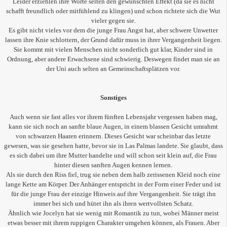
Leider erziehlen ihre Worte selten den gewünschten Effekt (da sie es nicht
schafft freundlich oder mitfühlend zu klingen) und schon richtete sich die Wut
vieler gegen sie.
Es gibt nicht vieles vor dem die junge Frau Angst hat, aber schwere Unwetter
lassen ihre Knie schlottern, der Grund dafür muss in ihrer Vergangenheit liegen.
Sie kommt mit vielen Menschen nicht sonderlich gut klar, Kinder sind in
Ordnung, aber andere Erwachsene sind schwierig. Deswegen findet man sie an
der Uni auch selten an Gemeinschaftsplätzen vor.
Sonstiges
Auch wenn sie fast alles vor ihrem fünften Lebensjahr vergessen haben mag,
kann sie sich noch an sanfte blaue Augen, in einem blassen Gesicht umrahmt
von schwarzen Haaren erinnern. Dieses Gesicht war scheinbar das letzte
gewesen, was sie gesehen hatte, bevor sie in Las Palmas landete. Sie glaubt, dass
es sich dabei um ihre Mutter handelte und will schon seit klein auf, die Frau
hinter diesen sanften Augen kennen lernen.
Als sie durch den Riss fiel, trug sie neben dem halb zerissenen Kleid noch eine
lange Kette am Körper. Der Anhänger entspricht in der Form einer Feder und ist
für die junge Frau der einzige Hinweis auf ihre Vergangenheit. Sie trägt ihn
immer bei sich und hütet ihn als ihren wertvollsten Schatz.
Ähnlich wie Jocelyn hat sie wenig mit Romantik zu tun, wobei Männer meist
etwas besser mit ihrem ruppigen Charakter umgehen können, als Frauen. Aber