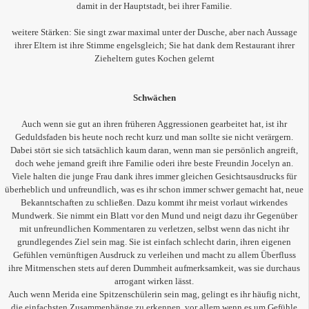
damit in der Hauptstadt, bei ihrer Familie.
weitere Stärken: Sie singt zwar maximal unter der Dusche, aber nach Aussage
ihrer Eltern ist ihre Stimme engelsgleich; Sie hat dank dem Restaurant ihrer
Zieheltern gutes Kochen gelernt
Schwächen
Auch wenn sie gut an ihren früheren Aggressionen gearbeitet hat, ist ihr
Geduldsfaden bis heute noch recht kurz und man sollte sie nicht verärgern.
Dabei stört sie sich tatsächlich kaum daran, wenn man sie persönlich angreift,
doch wehe jemand greift ihre Familie oderi ihre beste Freundin Jocelyn an.
Viele halten die junge Frau dank ihres immer gleichen Gesichtsausdrucks für
überheblich und unfreundlich, was es ihr schon immer schwer gemacht hat, neue
Bekanntschaften zu schließen. Dazu kommt ihr meist vorlaut wirkendes
Mundwerk. Sie nimmt ein Blatt vor den Mund und neigt dazu ihr Gegenüber
mit unfreundlichen Kommentaren zu verletzen, selbst wenn das nicht ihr
grundlegendes Ziel sein mag. Sie ist einfach schlecht darin, ihren eigenen
Gefühlen vernünftigen Ausdruck zu verleihen und macht zu allem Überfluss
ihre Mitmenschen stets auf deren Dummheit aufmerksamkeit, was sie durchaus
arrogant wirken lässt.
Auch wenn Merida eine Spitzenschülerin sein mag, gelingt es ihr häufig nicht,
die einfachsten Zusammenhänge zu erkennen, vor allem wenn es um Gefühle