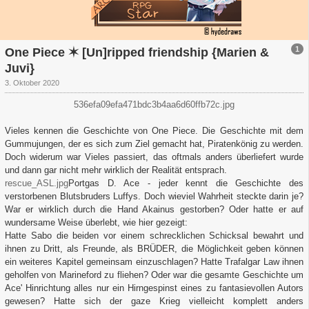
1
One Piece ✶ [Un]ripped friendship {Marien &
Juvi}
3. Oktober 2020
536efa09efa471bdc3b4aa6d60ffb72c.jpg
Vieles kennen die Geschichte von One Piece. Die Geschichte mit dem
Gummujungen, der es sich zum Ziel gemacht hat, Piratenkönig zu werden.
Doch widerum war Vieles passiert, das oftmals anders überliefert wurde
und dann gar nicht mehr wirklich der Realität entsprach.
rescue_ASL.jpg
Portgas D. Ace - jeder kennt die Geschichte des
verstorbenen Blutsbruders Luffys. Doch wieviel Wahrheit steckte darin je?
War er wirklich durch die Hand Akainus gestorben? Oder hatte er auf
wundersame Weise überlebt, wie hier gezeigt:
Hatte Sabo die beiden vor einem schrecklichen Schicksal bewahrt und
ihnen zu Dritt, als Freunde, als BRÜDER, die Möglichkeit geben können
ein weiteres Kapitel gemeinsam einzuschlagen? Hatte Trafalgar Law ihnen
geholfen von Marineford zu fliehen? Oder war die gesamte Geschichte um
Ace' Hinrichtung alles nur ein Hirngespinst eines zu fantasievollen Autors
gewesen? Hatte sich der gaze Krieg vielleicht komplett anders