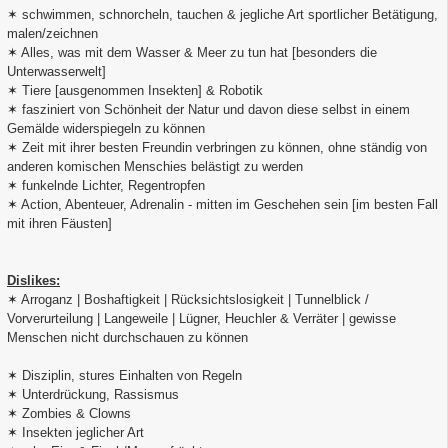
✶ schwimmen, schnorcheln, tauchen & jegliche Art sportlicher Betätigung,
malen/zeichnen
✶ Alles, was mit dem Wasser & Meer zu tun hat [besonders die
Unterwasserwelt]
✶ Tiere [ausgenommen Insekten] & Robotik
✶ fasziniert von Schönheit der Natur und davon diese selbst in einem
Gemälde widerspiegeln zu können
✶ Zeit mit ihrer besten Freundin verbringen zu können, ohne ständig von
anderen komischen Menschies belästigt zu werden
✶ funkelnde Lichter, Regentropfen
✶ Action, Abenteuer, Adrenalin - mitten im Geschehen sein [im besten Fall
mit ihren Fäusten]
Dislikes:
✶ Arroganz | Boshaftigkeit | Rücksichtslosigkeit | Tunnelblick /
Vorverurteilung | Langeweile | Lügner, Heuchler & Verräter | gewisse
Menschen nicht durchschauen zu können
✶ Disziplin, stures Einhalten von Regeln
✶ Unterdrückung, Rassismus
✶ Zombies & Clowns
✶ Insekten jeglicher Art