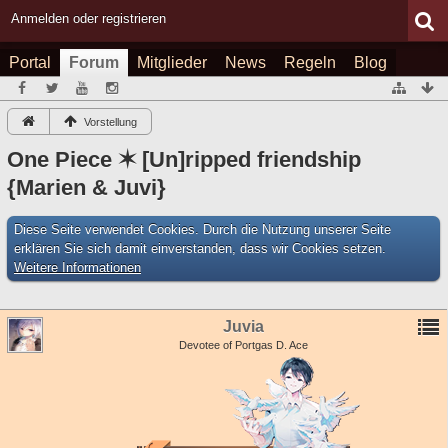
Anmelden oder registrieren
Portal
Forum
Mitglieder
News
Regeln
Blog
Vorstellung
One Piece ✶ [Un]ripped friendship
{Marien & Juvi}
Diese Seite verwendet Cookies. Durch die Nutzung unserer Seite
erklären Sie sich damit einverstanden, dass wir Cookies setzen.
Weitere Informationen
Juvia
Devotee of Portgas D. Ace