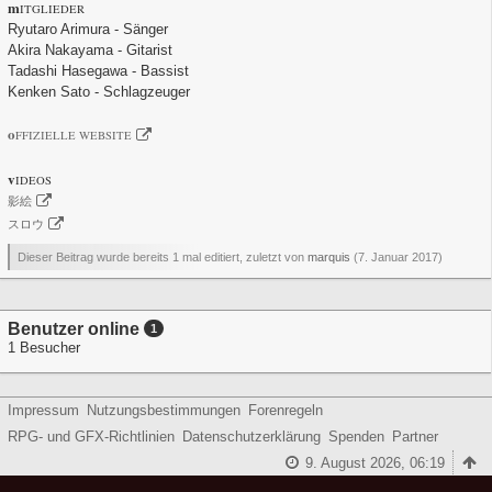
m
ITGLIEDER
Ryutaro Arimura - Sänger
Akira Nakayama - Gitarist
Tadashi Hasegawa - Bassist
Kenken Sato - Schlagzeuger
o
FFIZIELLE WEBSITE
v
IDEOS
影絵
スロウ
Dieser Beitrag wurde bereits 1 mal editiert, zuletzt von
marquis
(
7. Januar 2017
)
Benutzer online
1
1 Besucher
Impressum
Nutzungsbestimmungen
Forenregeln
RPG- und GFX-Richtlinien
Datenschutzerklärung
Spenden
Partner
9. August 2026, 06:19