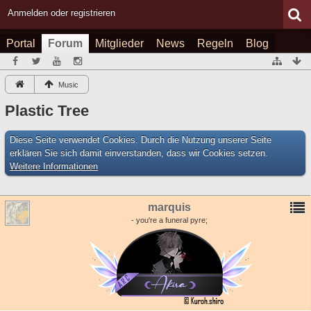
Anmelden oder registrieren
Portal
Forum
Mitglieder
News
Regeln
Blog
Music
Plastic Tree
Diese Seite verwendet Cookies. Durch die Nutzung unserer Seite
erklären Sie sich damit einverstanden, dass wir Cookies setzen.
Weitere Informationen
marquis
- you're a funeral pyre;