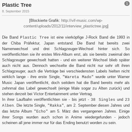
1
Plastic Tree
8. September 2015
[Blockierte Grafik:
http://vif-music.com/wp-
content/uploads/2012/11/interview_plastictree.jpg
]
Die Band
ist eine vierköpfige J-Rock Band die 1993 in
Plastic Tree
der Chiba Präfektur, Japan entstand. Die Band hat bereits zwei
Namenwechsel und drei Schlagzeuger-Wechsel hinter sich. So
veröffentlichten sie ihr erstes Mini-Album erst, als sie bereits zweimal den
Schlagzeuger gewechselt hatten - und ein weiterer Wechsel blieb später
auch nicht aus. Dennoch wechselte die Band nicht nur sehr oft ihren
Schlagzeuger, auch die Verträge bei verschiedensten Labels hielten nicht
wirklich lange - ihre erste Single,
wurde unter Warner
"Wareta Mado"
Music Japan veröffentlicht, doch seitdem hat die Band bereits mehr als
zehnmal das Label gewechselt (einige Male sogar zu Alten zurück) und
stehen derzeit bei Victor Entertainment unter Vertrag.
In ihrer Laufbahn veröffentlichten sie - bis jetzt -
und
38 Singles
23
. Die letzte Single,
, am 2. September diesen Jahres und
Alben
"Rakka"
das letzte Album
am 5. März des vergangenen Jahres. Einige
"Echo"
ihrer Songs wurden auch schon in Anime wiedergefunden - jedoch
scheinen all jene immer nur für das Ending benutzt worden zu sein.