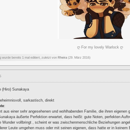
ღ For my lovely Warlock ღ
g wurde bereits 1 mal editiert, zuletzt von
Rheira
(
29. März 2016
)
5
to (Hiro) Sunakaya
geheimnisvoll, sarkastisch, direkt
hte
:
t aus einer sehr angesehenen und wohlhabenden Familie, die ihren eigenen 
Sunakaya äußerte Perfektion erwartet, dass heißt: gute Noten, perfekten Auft
 Wunder vollbringt , scheint er was zwischenmenschliche Beziehungen angeht
erer Leute umgehen muss oder mit seinen eigenen, dass hatte er in keinem 