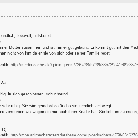
5
eundlich, liebevoll, hilfsbereit
e:
seiner Mutter zusammen und ist immer gut gelaunt. Er kommt gut mit den Mäde
an nicht von ihm da er nie von sich oder seiner Familie redet
Grafik:
http://media-cache-ak0.pinimg.com/736x/38/b7/39/38b739e41c09d357
 Dai
uhig, in sich geschlossen, schüchternd
e:
r sehr ruhig. Sie wird gemobbt dafür das sie ziemlich viel wiegt.
sind verstorben weswegen sie nur noch ihren Bruder hat. Sie liebt es zu essen,
.
ist)
Grafik:
http://moe.animecharactersdatabase.com/uploads/chars/4758-6346270