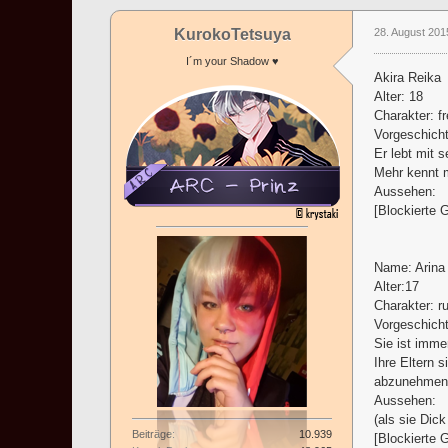
KurokoTetsuya
28. August 201
I´m your Shadow ♥
Akira Reika
Alter: 18
Charakter: fr
Vorgeschicht
Er lebt mit 
Mehr kennt m
Aussehen:
[Blockierte 
Name: Arina
Alter:17
Charakter: r
Vorgeschicht
Sie ist imme
Ihre Eltern 
abzunehmen
Aussehen:
(als sie Dick 
Beiträge
10.939
[Blockierte 