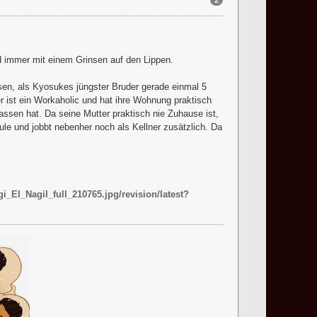
2
nd immer mit einem Grinsen auf den Lippen.
sen, als Kyosukes jüngster Bruder gerade einmal 5
er ist ein Workaholic und hat ihre Wohnung praktisch
ssen hat. Da seine Mutter praktisch nie Zuhause ist,
le und jobbt nebenher noch als Kellner zusätzlich. Da
gi_El_Nagil_full_210765.jpg/revision/latest?