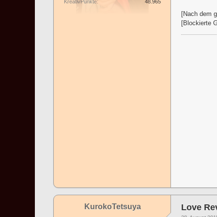
KreativPunkte
48.965
[Nach dem ga
[Blockierte 
KurokoTetsuya
Love Rev