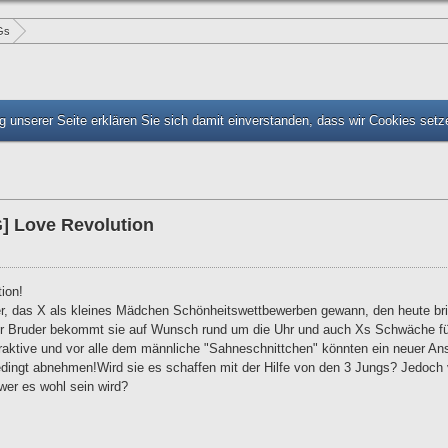
Gs
 unserer Seite erklären Sie sich damit einverstanden, dass wir Cookies set
] Love Revolution
ion!
er, das X als kleines Mädchen Schönheitswettbewerben gewann, den heute brin
her Bruder bekommt sie auf Wunsch rund um die Uhr und auch Xs Schwäche f
raktive und vor alle dem männliche "Sahneschnittchen" könnten ein neuer Anspr
ingt abnehmen!Wird sie es schaffen mit der Hilfe von den 3 Jungs? Jedoch verl
 wer es wohl sein wird?