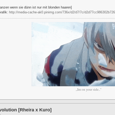
nzen wenn sie dünn ist nur mit blonden haaren]
Grafik:
http://media-cache-ak0.pinimg.com/736x/d2/d7/7c/d2d77cc986302b72
,,Im on your side.."
olution [Rheira x Kuro]