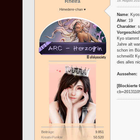
Rheira
18. August 201
Himedere-chan ♥
Name
: Kyos
Alter
: 19
Charakter
: 
Vorgeschich
Kyo stammt a
Jahre alt wa
schon im Bür
schmeißt Kyo
dies alles ni
Aussehen:
[Blockierte 
cb=2013110
Beiträge
9.851
KreativPunkte
50.520