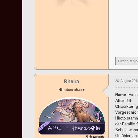
Dieser Beitra
Rheira
20. August 201
Himedere-chan ♥
Name
: Hiro
Alter
: 18
Charakter
: 
Vorgeschic
Hiroto stamm
der Familie 
Schule wahre
Gefühlen and