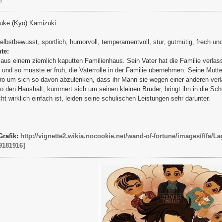
5
uke (Kyo) Kamizuki
selbstbewusst, sportlich, humorvoll, temperamentvoll, stur, gutmütig, frech u
te:
us einem ziemlich kaputten Familienhaus. Sein Vater hat die Familie verlas
r und so musste er früh, die Vaterrolle in der Familie übernehmen. Seine Mutt
o um sich so davon abzulenken, dass ihr Mann sie wegen einer anderen verla
 den Haushalt, kümmert sich um seinen kleinen Bruder, bringt ihn in die Schu
cht wirklich einfach ist, leiden seine schulischen Leistungen sehr darunter.
Grafik:
http://vignette2.wikia.nocookie.net/wand-of-fortune/images/f/fa/La
9181916
]