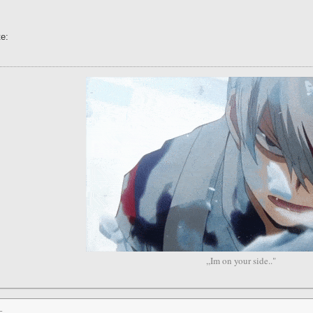
e:
,,Im on your side.."