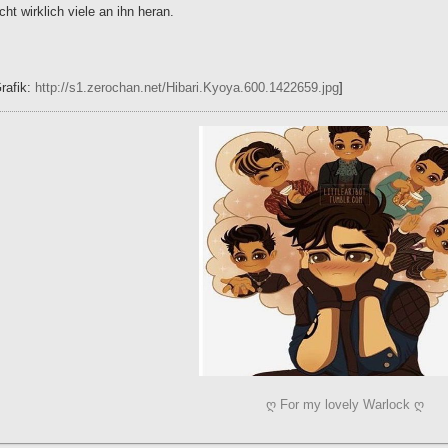
icht wirklich viele an ihn heran.
Grafik:
http://s1.zerochan.net/Hibari.Kyoya.600.1422659.jpg
]
ღ For my lovely Warlock ღ