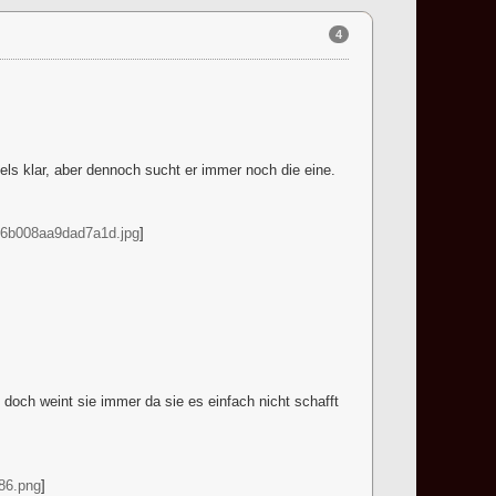
4
ls klar, aber dennoch sucht er immer noch die eine.
e6b008aa9dad7a1d.jpg
]
 doch weint sie immer da sie es einfach nicht schafft
86.png
]