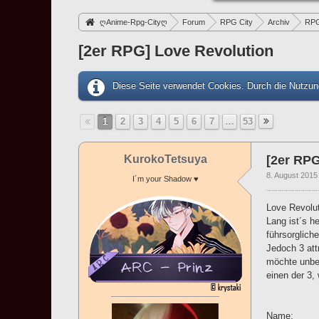
ღAnime-Rpg-Cityღ
Forum
RPG City
Archiv
RP
[2er RPG] Love Revolution
Diese Seite verwendet Cookies. Durch die Nutzung
1
2
3
4
5
6
7
…
53
KurokoTetsuya
[2er RPG
8. August 2015
I´m your Shadow ♥
Love Revolut
Lang ist´s h
führsorglic
Jedoch 3 att
möchte unbed
einen der 3,
Name: