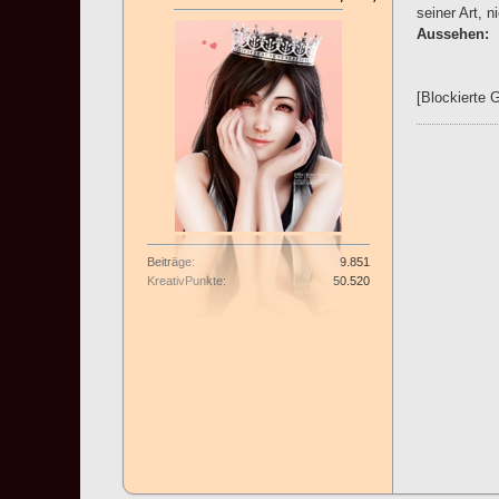
seiner Art, n
Aussehen:
[Blockierte 
Beiträge
9.851
KreativPunkte
50.520