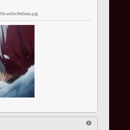
609cae59e38d0ada.jpg
]
5