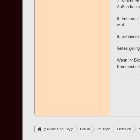
7. Kroketten 
Außen knuspr
8. Frittiere
wird.
9. Servieren
Gutes geli
Wenn ihr Bil
Kommentiert 
ღAnime-Rpg-Cityღ
Forum
Off-Topic
Ostasien
R