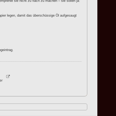
 empfehle sie nicht zu flach zu machen – sie sollen ja:
apier legen, damit das überschüssige Öl aufgesaugt
geintrag.