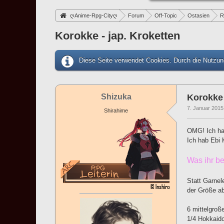
ღAnime-Rpg-Cityღ
Forum
Off-Topic
Ostasien
R
Korokke - jap. Kroketten
Diese Seite verwendet Cookies. Durch die Nutzung
Shizuka
Korokke 
7. Januar 2015
Shirahime
OMG! Ich hab
Ich hab Ebi 
Was ihr be
Statt Garnel
der Größe ab
6 mittelgroß
1/4 Hokkaido