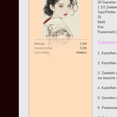
20 Garnelen
1 1/2 Zwiebe
Salz/Pfeffer
Öl
Mehl
Eier
Paniermehl (
Zubereitu
Beiträge
1.204
KreativPunkte
3.335
Geschlecht
Weiblich
1. Kartoffel
2. Kartoffel
3. Zwiebeln 
sie brauche 
4. Kartoffel
5. Garnelen
6. Panierstr