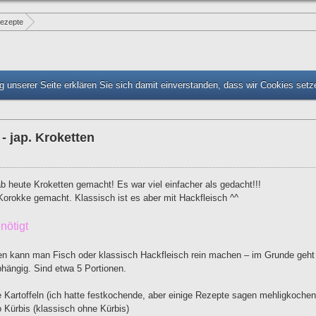
ezepte
 unserer Seite erklären Sie sich damit einverstanden, dass wir Cookies set
- jap. Kroketten
 heute Kroketten gemacht! Es war viel einfacher als gedacht!!!
Korokke gemacht. Klassisch ist es aber mit Hackfleisch ^^
nötigt
en kann man Fisch oder klassisch Hackfleisch rein machen – im Grunde geht a
hängig. Sind etwa 5 Portionen.
e Kartoffeln (ich hatte festkochende, aber einige Rezepte sagen mehligkochen
 Kürbis (klassisch ohne Kürbis)