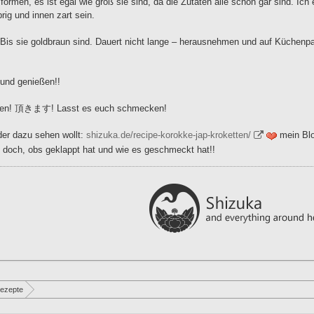
formen, es ist egal wie groß sie sind, da die Zutaten alle schon gar sind. Ich
ig und innen zart sein.
n! Bis sie goldbraun sind. Dauert nicht lange – herausnehmen und auf Küchenp
 und genießen!!
ngen! 頂きます! Lasst es euch schmecken!
der dazu sehen wollt:
shizuka.de/recipe-korokke-jap-kroketten/
mein Blo
doch, obs geklappt hat und wie es geschmeckt hat!!
ezepte