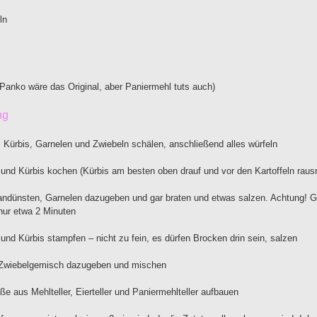
ln
Panko wäre das Original, aber Paniermehl tuts auch)
ng
n, Kürbis, Garnelen und Zwiebeln schälen, anschließend alles würfeln
n und Kürbis kochen (Kürbis am besten oben drauf und vor den Kartoffeln raus
andünsten, Garnelen dazugeben und gar braten und etwas salzen. Achtung! Ga
nur etwa 2 Minuten
n und Kürbis stampfen – nicht zu fein, es dürfen Brocken drin sein, salzen
-Zwiebelgemisch dazugeben und mischen
aße aus Mehlteller, Eierteller und Paniermehlteller aufbauen