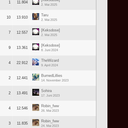
1
11.804
2. Mai 2025
Taru
10
13.910
2. Mai 2025
[Keksdose]
7
12.557
2. Mai 2025
[Keksdose]
9
13.361
8. Juni 2024
TheWizard
4
22.912
9. April 2024
BurnedLillies
2
12.441
14. November 2023
Sohira
2
13.491
17. Juni 2023
Robin_fww
4
12.546
26. Mai 2023
Robin_fww
3
11.835
24. Mai 2023