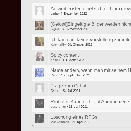
Antwortfenster öffnet sich nicht im gew
cada
4. Dezember 2022
[Gelöst!]Eingefügte Bilder werden nich
Skjald
30. November 2021
Ich kann auf keine Vorstellung zugreif
Kolenta09
30. Oktober 2021
Spicy content
Kosou
1. Oktober 2021
Name ändern, wenn man mit seinem Na
Runa
15. September 2021
Frage zum Cchat
Cyrus
23. Juli 2021
Problem: Kann nicht auf Abonnements 
Lucy-chan
12. Juni 2021
Löschung eines RPGs
Maskenraich
21. April 2021