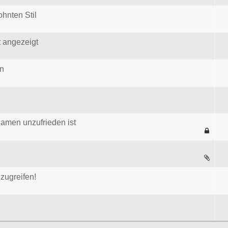
ohnten Stil
t angezeigt
en
men unzufrieden ist
zugreifen!