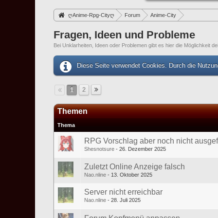
ღAnime-Rpg-Cityღ
Forum
Anime-City
Fragen, Ideen und Probleme
Bei Unklarheiten, Ideen oder Problemen gibt es hier die Möglichkeit de
Diese Seite verwendet Cookies. Durch die Nutzung
1
2
Themen
Thema
RPG Vorschlag aber noch nicht ausgefei
Shesnotsure
26. Dezember 2025
Zuletzt Online Anzeige falsch
Nao.nline
13. Oktober 2025
Server nicht erreichbar
Nao.nline
28. Juli 2025