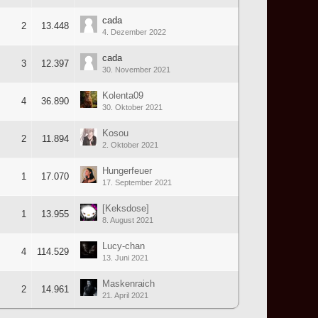
cada
2
13.448
4. Dezember 2022
cada
3
12.397
30. November 2021
Kolenta09
4
36.890
30. Oktober 2021
Kosou
2
11.894
2. Oktober 2021
Hungerfeuer
1
17.070
17. September 2021
[Keksdose]
1
13.955
8. August 2021
Lucy-chan
4
114.529
13. Juni 2021
Maskenraich
2
14.961
21. April 2021