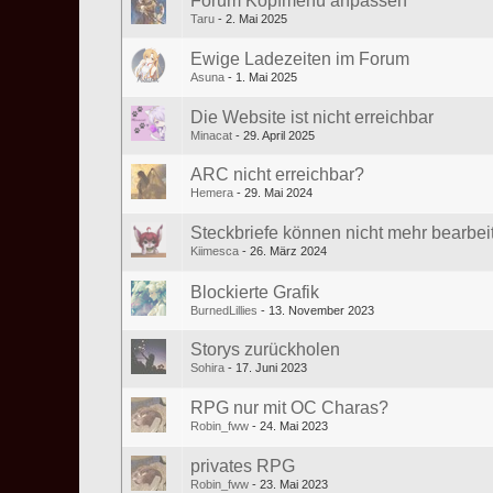
Forum Kopfmenü anpassen
Taru
2. Mai 2025
Ewige Ladezeiten im Forum
Asuna
1. Mai 2025
Die Website ist nicht erreichbar
Minacat
29. April 2025
ARC nicht erreichbar?
Hemera
29. Mai 2024
Steckbriefe können nicht mehr bearbeit
Kiimesca
26. März 2024
Blockierte Grafik
BurnedLillies
13. November 2023
Storys zurückholen
Sohira
17. Juni 2023
RPG nur mit OC Charas?
Robin_fww
24. Mai 2023
privates RPG
Robin_fww
23. Mai 2023