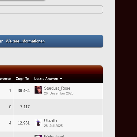
zen.
Weitere Informationen
worten
Zugriffe
Letzte Antwort
Stardust_Rose
1
36.464
26. Dezember 2025
0
7.117
Ukizilla
4
12.931
28. Juli 2025
[Keksdose]