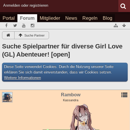
Anmelden oder registrieren
Portal
Forum
Mitglieder
News
Regeln
Blog
Suche Partner
Suche Spielpartner für diverse Girl Love
(GL) Abenteuer! [open]
Diese Seite verwendet Cookies. Durch die Nutzung unserer Seite
erklären Sie sich damit einverstanden, dass wir Cookies setzen.
Weitere Informationen
Rambow
Kassandra