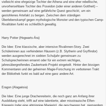
vielleicht eine ehrgeizige Tochter der Athena und eine eher rebellische,
unvorhersehbare Tochter des Poseidon (oder einer anderen Gottheit) –
werden gemeinsam auf eine gefährliche Quest geschickt, um ein
gestohlenes Artefakt zu bergen. Zwischen dem ständigen
Überlebenskampf gegen mythologische Monster und den typischen Camp-
Rivalitäten funkt es schließlich gewaltig.
Harry Potter (Hogwarts-Ära)
Die Idee: Eine klassische, aber intensive Rivalinnen-Story. Zwei
Schülerinnen aus verfeindeten Häusern (z.B. Slytherin und Gryffindor)
werden ausgerechnet im siebten Schuljahr gemeinsam zu
Schulsprecherinnen ernannt oder für ein extrem wichtiges,
jahresübergreifendes Zaubertrank-Projekt eingeteilt. Hinter den bissigen
Kommentaren und der geheimen Magie-Forschung im verbotenen Trakt
der Bibliothek funkt es bald auf eine ganz andere Art.
Eragon (Alagaësia)
Die Idee: Eine junge Drachenreiterin, die noch ganz am Anfang ihrer
Ausbildung steht, trifft auf eine talentierte, aber misstrauische Elfen-
Kriegerin (oder eine abtrünnige Magierin), die geschworen hat, niemandem