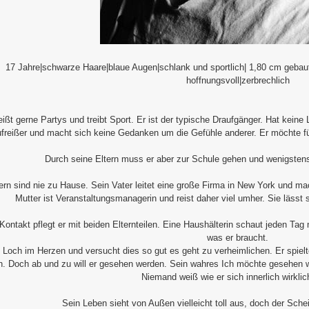
17 Jahre|schwarze Haare|blaue Augen|schlank und sportlich| 1,80 cm gebaut|s
hoffnungsvoll|zerbrechlich
ßt gerne Partys und treibt Sport. Er ist der typische Draufgänger. Hat keine 
freißer und macht sich keine Gedanken um die Gefühle anderer. Er möchte fü
Durch seine Eltern muss er aber zur Schule gehen und wenigstens
ern sind nie zu Hause. Sein Vater leitet eine große Firma in New York und m
Mutter ist Veranstaltungsmanagerin und reist daher viel umher. Sie lässt 
Kontakt pflegt er mit beiden Elternteilen. Eine Haushälterin schaut jeden T
was er braucht.
 Loch im Herzen und versucht dies so gut es geht zu verheimlichen. Er spielt
en. Doch ab und zu will er gesehen werden. Sein wahres Ich möchte gesehen 
Niemand weiß wie er sich innerlich wirklich
Sein Leben sieht von Außen vielleicht toll aus, doch der Sche