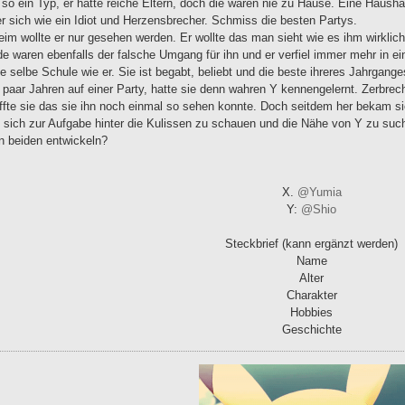
so ein Typ, er hatte reiche Eltern, doch die waren nie zu Hause. Eine Haush
r sich wie ein Idiot und Herzensbrecher. Schmiss die besten Partys.
im wollte er nur gesehen werden. Er wollte das man sieht wie es ihm wirklic
e waren ebenfalls der falsche Umgang für ihn und er verfiel immer mehr in ein
ie selbe Schule wie er. Sie ist begabt, beliebt und die beste ihreres Jahrgang
 paar Jahren auf einer Party, hatte sie denn wahren Y kennengelernt. Zerbrech
ffte sie das sie ihn noch einmal so sehen konnte. Doch seitdem her bekam s
sich zur Aufgabe hinter die Kulissen zu schauen und die Nähe von Y zu suc
n beiden entwickeln?
X.
@Yumia
Y:
@Shio
Steckbrief (kann ergänzt werden)
Name
Alter
Charakter
Hobbies
Geschichte