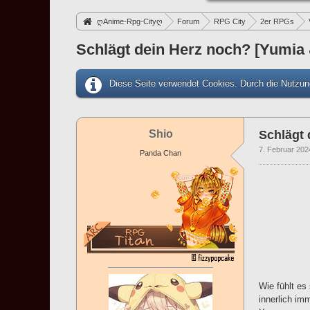
ღAnime-Rpg-Cityღ
Forum
RPG City
2er RPGs
Schlägt dein Herz noch? [Yumia 
Diese Seite verwendet Cookies. Durch die Nutzung
Shio
Schlägt 
7. Februar 202
Panda Chan
Wie fühlt es
innerlich im