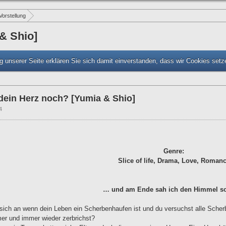
Vorstellung
& Shio]
 unserer Seite erklären Sie sich damit einverstanden, dass wir Cookies set
dein Herz noch? [Yumia & Shio]
4
Genre:
Slice of life, Drama, Love, Roman
… und am Ende sah ich den Himmel so 
 sich an wenn dein Leben ein Scherbenhaufen ist und du versuchst alle Sche
mer und immer wieder zerbrichst?