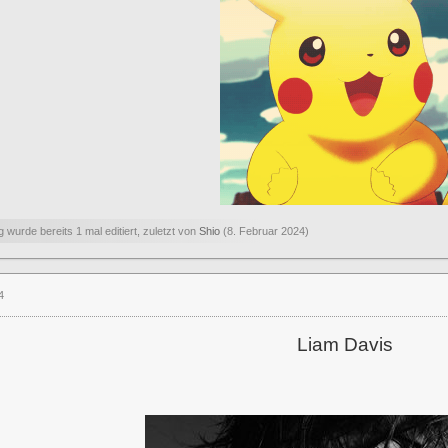
g wurde bereits 1 mal editiert, zuletzt von
Shio
(
8. Februar 2024
)
4
Liam Davis