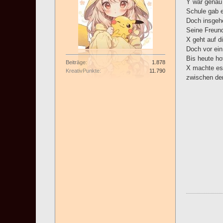
Y war genau 
Schule gab e
Doch insgehe
Seine Freund
X geht auf d
Doch vor ein
Bis heute ho
Beiträge
1.878
X machte es 
KreativPunkte
11.790
zwischen de