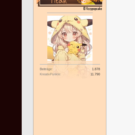
Beiträge
1.878
KreativPunkte
11.790