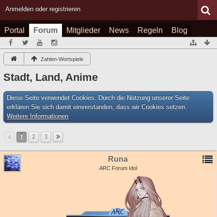
Anmelden oder registrieren
Portal
Forum
Mitglieder
News
Regeln
Blog
Zahlen-Wortspiele
Stadt, Land, Anime
Diese Seite verwendet Cookies. Durch die Nutzung unserer Seite
erklären Sie sich damit einverstanden, dass wir Cookies setzen.
Weitere Informationen
1
2
3
Runa
ARC Forum Idol