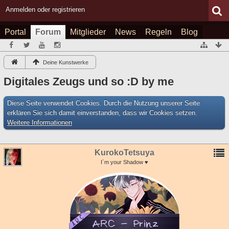
Anmelden oder registrieren
Portal
Forum
Mitglieder
News
Regeln
Blog
Deine Kunstwerke
Digitales Zeugs und so :D by me
Diese Seite verwendet Cookies. Durch die Nutzung unserer Seite
erklären Sie sich damit einverstanden, dass wir Cookies setzen.
Weitere Informationen
KurokoTetsuya
I´m your Shadow ♥