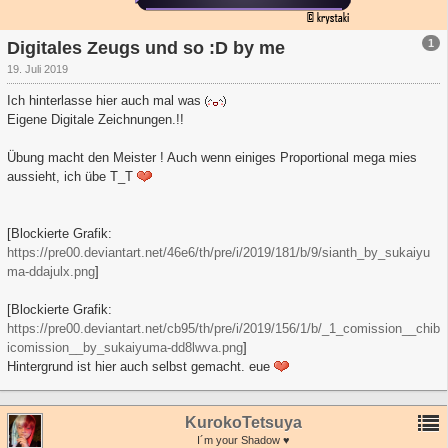
1
Digitales Zeugs und so :D by me
19. Juli 2019
Ich hinterlasse hier auch mal was
Eigene Digitale Zeichnungen.!!
Übung macht den Meister ! Auch wenn einiges Proportional mega mies
aussieht, ich übe T_T
[Blockierte Grafik:
https://pre00.deviantart.net/46e6/th/pre/i/2019/181/b/9/sianth_by_sukaiyu
ma-ddajulx.png
]
[Blockierte Grafik:
https://pre00.deviantart.net/cb95/th/pre/i/2019/156/1/b/_1_comission__chib
icomission__by_sukaiyuma-dd8lwva.png
]
Hintergrund ist hier auch selbst gemacht. eue
KurokoTetsuya
I´m your Shadow ♥