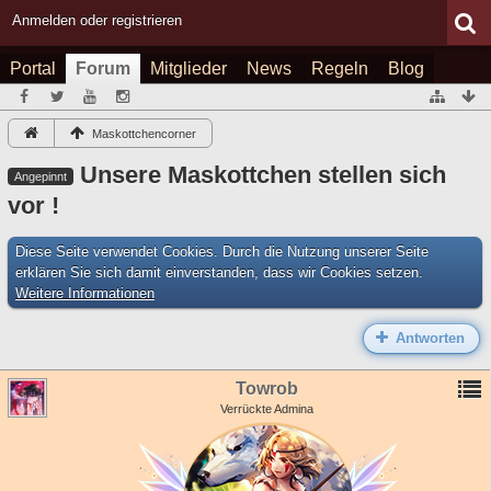
Anmelden oder registrieren
Portal
Forum
Mitglieder
News
Regeln
Blog
Maskottchencorner
Unsere Maskottchen stellen sich
Angepinnt
vor !
Diese Seite verwendet Cookies. Durch die Nutzung unserer Seite
erklären Sie sich damit einverstanden, dass wir Cookies setzen.
Weitere Informationen
Antworten
Towrob
Verrückte Admina