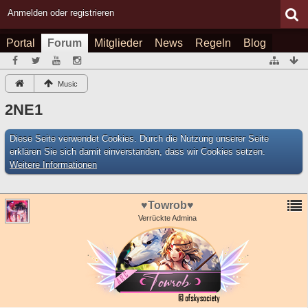
Anmelden oder registrieren
Portal
Forum
Mitglieder
News
Regeln
Blog
Music
2NE1
Diese Seite verwendet Cookies. Durch die Nutzung unserer Seite
erklären Sie sich damit einverstanden, dass wir Cookies setzen.
Weitere Informationen
♥Towrob♥
Verrückte Admina