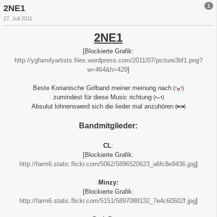
1
2NE1
27. Juli 2011
2NE1
[Blockierte Grafik:
http://ygfamilyartists.files.wordpress.com/2011/07/picture3bf1.png?
w=464&h=429
]
Beste Korianische Girlband meiner meinung nach
zumindest für diese Music richtung
Absulut lohnenswerd sich die lieder mal anzuhören
Bandmitglieder:
CL
:
[Blockierte Grafik:
http://farm6.static.flickr.com/5062/5896520623_a6fc8e9436.jpg
]
Minzy:
[Blockierte Grafik:
http://farm6.static.flickr.com/5151/5897088132_7e4c60502f.jpg
]