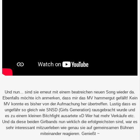
Und nun... sind sie erneut mit einem beatreichen neuen Song wieder da.
Ebenfalls möchte ich anmerken, dass mir das MV hammergut gefällt! Kein
MV konnte es bisher von der Aufmachung her übertreffen. Lustig dass es
ungefähr so gleich wie SNSD (Girls Generation) rausgebracht wurde und
es zu einem kleinen Bitchfight ausartete xD Wer hat mehr Verkäufe etc.
Und da diese beiden Girlbands nun wirklich die erfolgreichsten sind, war es
sehr interessant mitzuerleben wie genau sie auf gemeinsamen Bühnen
miteinander reagieren. Genießt ~