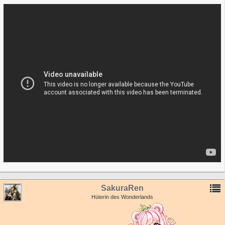
SakuraRen
Hüterin des Wonderlands