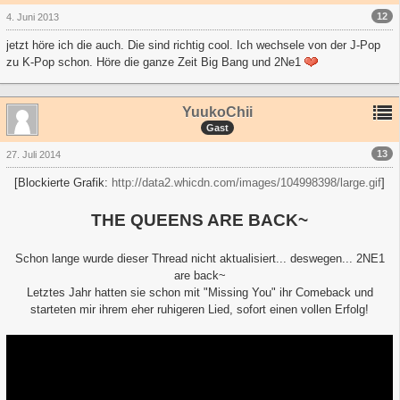
12
4. Juni 2013
jetzt höre ich die auch. Die sind richtig cool. Ich wechsele von der J-Pop
zu K-Pop schon. Höre die ganze Zeit Big Bang und 2Ne1
YuukoChii
Gast
13
27. Juli 2014
[Blockierte Grafik:
http://data2.whicdn.com/images/104998398/large.gif
]
THE QUEENS ARE BACK~
Schon lange wurde dieser Thread nicht aktualisiert... deswegen... 2NE1
are back~
Letztes Jahr hatten sie schon mit "Missing You" ihr Comeback und
starteten
mir ihrem eher ruhigeren Lied, sofort einen vollen Erfolg!