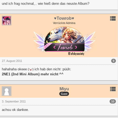
und ich frag nochmal,.. wie hieß denn das neuste Album?
♥Towrob♥
Verrückte Admina
9
27. August 2011
hahahaha okeee
ich hab den nicht :püüh:
2NE1 (2nd Mini Album) mehr nicht ^^
Miyu
Gast
10
3. September 2011
achsu ok dankee.