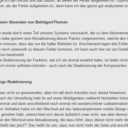
ge ich die Uhrzeit und das Datum, an denen der Fehler aufgetreten ist. Optim
et, als der Fehler aufgetreten ist, dann kann ich das ganze gut analysieren 
r beim Absenden von Beiträgen/Themen
er wurde durch einen Teil unseres Systems verursacht, der zu dem Abonneme
ch habe gestern eine Aktualisierung dieses Pakets vorgenommen, welche den Gr
len müssen, dass das nur die halbe Wahrheit ist. Anscheinend lagen drei Fehle
 noch vereinzelt zu diesem Fehler kommen, ich kann euch hier nur um Geduld 
ion bereitsteht.
e Deaktivierung der Funktion, wie ich sie einmal erwähnt hatte, ist leider nic
ch immer auftreten könnten - auch nach der Deaktivierung der Komponenten.
ign Reaktivierung
was nicht so gravierendes, aber ich will doch trotzdem kurz darauf hinweisen.
ch der Umstellung habt ihr auf euren Mobilgeräten vielleicht feststellen k
einmal und dann anschließend noch einmal mit wunderschöner Ladeanimation (
 Verhalten hatte ich den Wechsel auf das ladezeitoptimierte mobile Design dea
 gesehen habt, unterschied sich davon äußerlich zwar nicht, war aber dennoch
ür den Wechsel eine Aktualisierung, die dazu führt, dass dieser nicht mehr üb
heißt das jetzt?" Das heißt für uns, dass nun nicht mehr die Seite und ansch