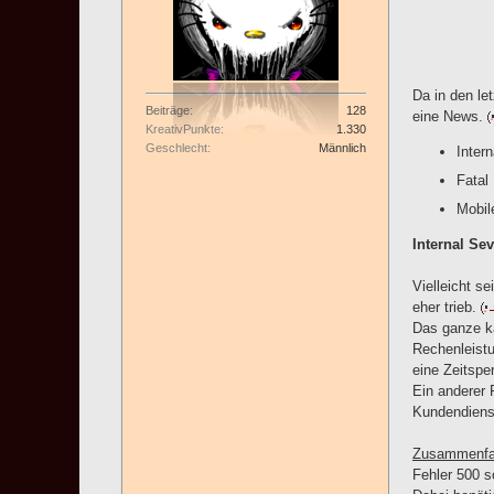
Da in den l
Beiträge
128
eine News.
KreativPunkte
1.330
Geschlecht
Männlich
Intern
Fatal
Mobil
Internal Sev
Vielleicht s
eher trieb.
Das ganze ka
Rechenleistu
eine Zeitspe
Ein anderer
Kundendienst
Zusammenfa
Fehler 500 so