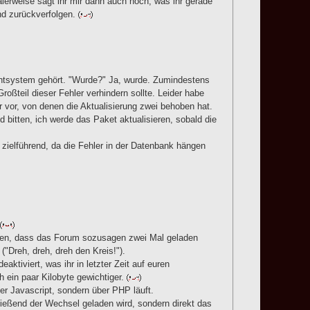
alerweise sagt ihr mir dann auch noch, was ihr gerade
und zurückverfolgen.
ntsystem gehört. "Wurde?" Ja, wurde. Zumindestens
oßteil dieser Fehler verhindern sollte. Leider habe
r vor, von denen die Aktualisierung zwei behoben hat.
bitten, ich werde das Paket aktualisieren, sobald die
ht zielführend, da die Fehler in der Datenbank hängen
önnen, dass das Forum sozusagen zwei Mal geladen
"Dreh, dreh, dreh den Kreis!").
ktiviert, was ihr in letzter Zeit auf euren
 ein paar Kilobyte gewichtiger.
er Javascript, sondern über PHP läuft.
ließend der Wechsel geladen wird, sondern direkt das