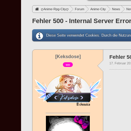
ღAnime-Rpg-Cityღ
Forum
Anime-City
News
New
Fehler 500 - Internal Server Err
Diese Seite verwendet Cookies. Durch die Nutzung
[Keksdose]
Fehler 5
17. Februar 20
·мв·