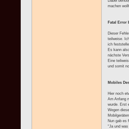
Dabei benöti
machen wollt
Fatal Erro
Dieser Fehl
teilweise. I
ich feststel
Es kann also
nächste Vers
Eine teilweis
und somit no
Mobiles Des
Hier noch et
Am Anfang na
wurde. Erst 
Wegen diesem
Mobilgeräten
Nun gab es f
"Ja und was 