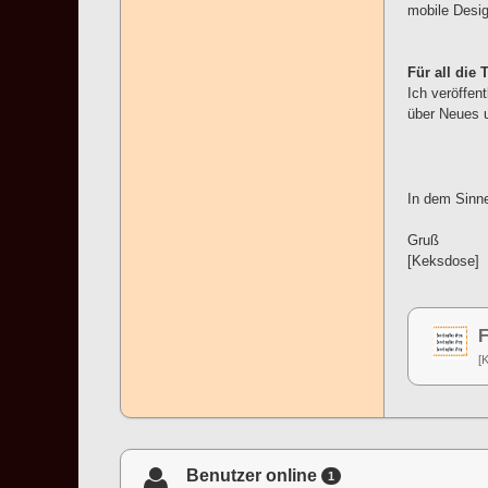
mobile Desig
Für all die 
Ich veröffen
über Neues u
In dem Sinn
Gruß
[Keksdose]
F
[
Benutzer online
1