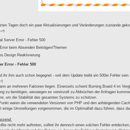
etzten Tagen doch ein paar Aktualisierungen und Veränderungen zustande ge
al Server Error - Fehler 500
 Error beim Absenden Beiträgen/Themen
es Design Reaktivierung
er Error - Fehler 500
eid ihr ihm auch schon begegnet - seit dem Update treibt ein 500er Fehler sein
nn an mehreren Faktoren liegen. Einerseits scheint Burning Board 4 im Ver
ng zu benötigen, weswegen es vereinzelt zu Abbrüchen der Anfragen kommen
rre, um die Stabilität des gesamten Systems zu schützen.
 Punkt waren die verwendeten Versionen von PHP und den anhängenden Cache
 einige Umstellungen vorgenommen, die im Optimalfall dazu führen, dass das
ssend:
llte nicht mehr auftreten, solltet ihr dennoch einen solchen Fehler entdecken, 