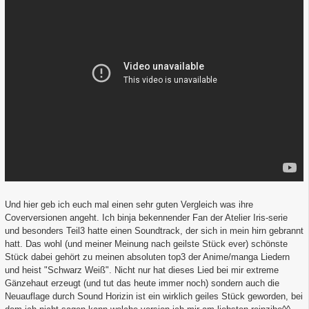
Und hier geb ich euch mal einen sehr guten Vergleich was ihre
Coverversionen angeht. Ich binja bekennender Fan der Atelier Iris-serie
und besonders Teil3 hatte einen Soundtrack, der sich in mein hirn gebrannt
hatt. Das wohl (und meiner Meinung nach geilste Stück ever) schönste
Stück dabei gehört zu meinen absoluten top3 der Anime/manga Liedern
und heist "Schwarz Weiß". Nicht nur hat dieses Lied bei mir extreme
Gänzehaut erzeugt (und tut das heute immer noch) sondern auch die
Neuauflage durch Sound Horizin ist ein wirklich geiles Stück geworden, bei