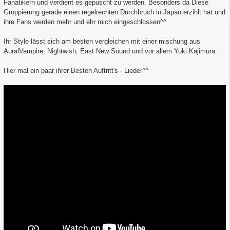
Fanatikern und verdient es gepuscht zu werden. Besonders da Diese
Gruppierung gerade einen regelrechten Durchbruch in Japan erzihlt hat und
ihre Fans werden mehr und ehr mich eingeschlossen^^
Ihr Style lässt sich am besten vergleichen mit einer mischung aus
AuralVampire, Nightwish, East New Sound und vor allem Yuki Kajimura.
Hier mal ein paar ihrer Besten Auftritt's - Lieder^^