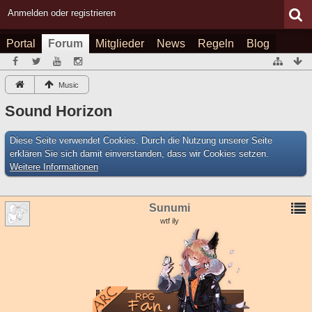
Anmelden oder registrieren
Portal
Forum
Mitglieder
News
Regeln
Blog
Music
Sound Horizon
Diese Seite verwendet Cookies. Durch die Nutzung unserer Seite
erklären Sie sich damit einverstanden, dass wir Cookies setzen.
Weitere Informationen
Sunumi
wtf ily