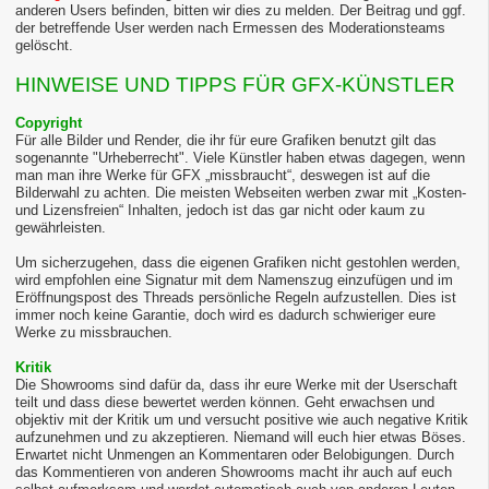
anderen Users befinden, bitten wir dies zu melden. Der Beitrag und ggf.
der betreffende User werden nach Ermessen des Moderationsteams
gelöscht.
HINWEISE UND TIPPS FÜR GFX-KÜNSTLER
Copyright
Für alle Bilder und Render, die ihr für eure Grafiken benutzt gilt das
sogenannte "Urheberrecht". Viele Künstler haben etwas dagegen, wenn
man man ihre Werke für GFX „missbraucht“, deswegen ist auf die
Bilderwahl zu achten. Die meisten Webseiten werben zwar mit „Kosten-
und Lizensfreien“ Inhalten, jedoch ist das gar nicht oder kaum zu
gewährleisten.
Um sicherzugehen, dass die eigenen Grafiken nicht gestohlen werden,
wird empfohlen eine Signatur mit dem Namenszug einzufügen und im
Eröffnungspost des Threads persönliche Regeln aufzustellen. Dies ist
immer noch keine Garantie, doch wird es dadurch schwieriger eure
Werke zu missbrauchen.
Kritik
Die Showrooms sind dafür da, dass ihr eure Werke mit der Userschaft
teilt und dass diese bewertet werden können. Geht erwachsen und
objektiv mit der Kritik um und versucht positive wie auch negative Kritik
aufzunehmen und zu akzeptieren. Niemand will euch hier etwas Böses.
Erwartet nicht Unmengen an Kommentaren oder Belobigungen. Durch
das Kommentieren von anderen Showrooms macht ihr auch auf euch