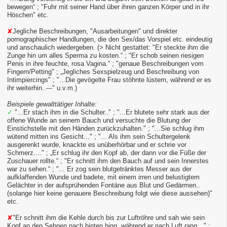
bewegen“ ; "Fuhr mit seiner Hand über ihren ganzen Körper und in ihr
Höschen" etc.
✘
Jegliche Beschreibungen, "Ausarbeitungen" und direkter
pornographischer Handlungen, die den Sex/das Vorspiel etc. eindeutig
und anschaulich wiedergeben. (> Nicht gestattet: "Er steckte ihm die
Zunge hin um alles Sperma zu kosten.“ ; "Er schob seinen riesigen
Penis in ihre feuchte, rosa Vagina.“ ; "genaue Beschreibungen vom
Fingern/Petting" ; „Jegliches Sexspielzeug und Beschreibung von
Intimpiercings" ; "...Die gevögelte Frau stöhnte lüstern, während er es
ihr weiterhin..---" u.v.m.)
Beispiele gewalttätiger Inhalte:
✓
"...Er stach ihm in die Schulter.." ; "...Er blutete sehr stark aus der
offene Wunde an seinem Bauch und versuchte die Blutung der
Einstichstelle mit den Händen zurückzuhalten." ; "...Sie schlug ihm
wütend mitten ins Gesicht..." ; "... Als ihm sein Schultergelenk
ausgerenkt wurde, knackte es unüberhörbar und er schrie vor
Schmerz...." ; „Er schlug ihr den Kopf ab, der dann vor die Füße der
Zuschauer rollte.“ ; "Er schnitt ihm den Bauch auf und sein Innerstes
war zu sehen.“ ; "... Er zog sein blutgetränktes Messer aus der
aufklaffenden Wunde und badete, mit einem irren und belustigtem
Gelächter in der aufsprühenden Fontäne aus Blut und Gedärmen..
(solange hier keine genauere Beschreibung folgt wie diese aussehen)"
etc.
✘
"Er schnitt ihm die Kehle durch bis zur Luftröhre und sah wie sein
Kopf an den Sehnen nach hinten hing, während er nach Luft rang…" ;