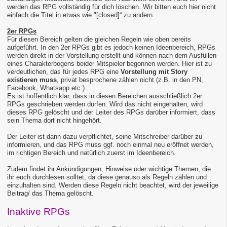
werden das RPG vollständig für dich löschen. Wir bitten euch hier nicht
einfach die Titel in etwas wie "[closed]“ zu ändern.
2er RPGs
Für diesen Bereich gelten die gleichen Regeln wie oben bereits
aufgeführt. In den 2er RPGs gibt es jedoch keinen Ideenbereich, RPGs
werden direkt in der Vorstellung erstellt und können nach dem Ausfüllen
eines Charakterbogens beider Mitspieler begonnen werden. Hier ist zu
verdeutlichen, das für jedes RPG eine
Vorstellung mit Story
existieren muss
, privat besprochene zählen nicht (z.B. in den PN,
Facebook, Whatsapp etc.).
Es ist hoffentlich klar, dass in diesen Bereichen ausschließlich 2er
RPGs geschrieben werden dürfen. Wird das nicht eingehalten, wird
dieses RPG gelöscht und der Leiter des RPGs darüber informiert, dass
sein Thema dort nicht hingehört.
Der Leiter ist dann dazu verpflichtet, seine Mitschreiber darüber zu
informieren, und das RPG muss ggf. noch einmal neu eröffnet werden,
im richtigen Bereich und natürlich zuerst im Ideenbereich.
Zudem findet ihr Ankündigungen, Hinweise oder wichtige Themen, die
ihr euch durchlesen solltet, da diese genauso als Regeln zählen und
einzuhalten sind. Werden diese Regeln nicht beachtet, wird der jeweilige
Beitrag/ das Thema gelöscht.
Inaktive RPGs