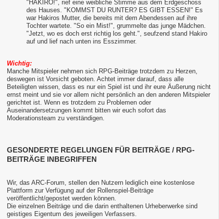
"HAKIRO!", rief eine weibliche Stimme aus dem Erdgeschoss
des Hauses. "KOMMST DU RUNTER? ES GIBT ESSEN!" Es
war Hakiros Mutter, die bereits mit dem Abendessen auf ihre
Tochter wartete. "So ein Mist!", grummelte das junge Mädchen.
"Jetzt, wo es doch erst richtig los geht.", seufzend stand Hakiro
auf und lief nach unten ins Esszimmer.
Wichtig:
Manche Mitspieler nehmen sich RPG-Beiträge trotzdem zu Herzen,
deswegen ist Vorsicht geboten. Achtet immer darauf, dass alle
Beteiligten wissen, dass es nur ein Spiel ist und ihr eure Äußerung nicht
ernst meint und sie vor allem nicht persönlich an den anderen Mitspieler
gerichtet ist. Wenn es trotzdem zu Problemen oder
Auseinandersetzungen kommt bitten wir euch sofort das
Moderationsteam zu verständigen.
GESONDERTE REGELUNGEN FÜR BEITRÄGE / RPG-
BEITRÄGE INBEGRIFFEN
Wir, das ARC-Forum, stellen den Nutzern lediglich eine kostenlose
Plattform zur Verfügung auf der Rollenspiel-Beiträge
veröffentlicht/gepostet werden können.
Die einzelnen Beiträge und die darin enthaltenen Urheberwerke sind
geistiges Eigentum des jeweiligen Verfassers.