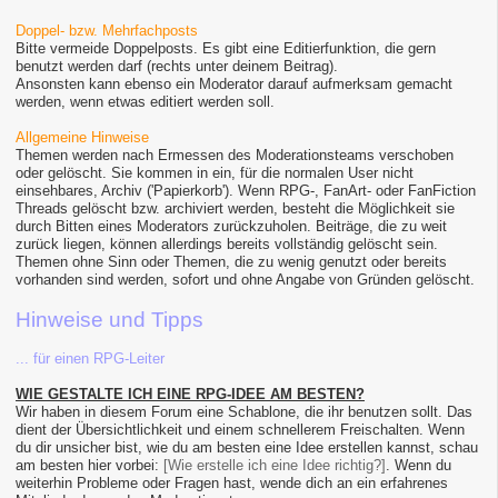
Doppel- bzw. Mehrfachposts
Bitte vermeide Doppelposts. Es gibt eine Editierfunktion, die gern
benutzt werden darf (rechts unter deinem Beitrag).
Ansonsten kann ebenso ein Moderator darauf aufmerksam gemacht
werden, wenn etwas editiert werden soll.
Allgemeine Hinweise
Themen werden nach Ermessen des Moderationsteams verschoben
oder gelöscht. Sie kommen in ein, für die normalen User nicht
einsehbares, Archiv ('Papierkorb'). Wenn RPG-, FanArt- oder FanFiction
Threads gelöscht bzw. archiviert werden, besteht die Möglichkeit sie
durch Bitten eines Moderators zurückzuholen. Beiträge, die zu weit
zurück liegen, können allerdings bereits vollständig gelöscht sein.
Themen ohne Sinn oder Themen, die zu wenig genutzt oder bereits
vorhanden sind werden, sofort und ohne Angabe von Gründen gelöscht.
Hinweise und Tipps
... für einen RPG-Leiter
WIE GESTALTE ICH EINE RPG-IDEE AM BESTEN?
Wir haben in diesem Forum eine Schablone, die ihr benutzen sollt. Das
dient der Übersichtlichkeit und einem schnellerem Freischalten. Wenn
du dir unsicher bist, wie du am besten eine Idee erstellen kannst, schau
am besten hier vorbei:
[Wie erstelle ich eine Idee richtig?]
. Wenn du
weiterhin Probleme oder Fragen hast, wende dich an ein erfahrenes