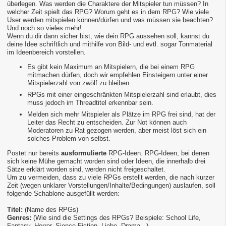
überlegen. Was werden die Charaktere der Mitspieler tun müssen? In
welcher Zeit spielt das RPG? Worum geht es in dem RPG? Wie viele
User werden mitspielen können/dürfen und was müssen sie beachten?
Und noch so vieles mehr!
Wenn du dir dann sicher bist, wie dein RPG aussehen soll, kannst du
deine Idee schriftlich und mithilfe von Bild- und evtl. sogar Tonmaterial
im Ideenbereich vorstellen.
Es gibt kein Maximum an Mitspielern, die bei einem RPG
mitmachen dürfen, doch wir empfehlen Einsteigern unter einer
Mitspielerzahl von zwölf zu bleiben.
RPGs mit einer eingeschränkten Mitspielerzahl sind erlaubt, dies
muss jedoch im Threadtitel erkennbar sein.
Melden sich mehr Mitspieler als Plätze im RPG frei sind, hat der
Leiter das Recht zu entscheiden. Zur Not können auch
Moderatoren zu Rat gezogen werden, aber meist löst sich ein
solches Problem von selbst.
Postet nur bereits
ausformulierte
RPG-Ideen. RPG-Ideen, bei denen
sich keine Mühe gemacht worden sind oder Ideen, die innerhalb drei
Sätze erklärt worden sind, werden nicht freigeschaltet.
Um zu vermeiden, dass zu viele RPGs erstellt werden, die nach kurzer
Zeit (wegen unklarer Vorstellungen/Inhalte/Bedingungen) auslaufen, soll
folgende Schablone ausgefüllt werden:
Titel:
(Name des RPGs)
Genres:
(Wie sind die Settings des RPGs? Beispiele: School Life,
Fantasy, Horror, Sience-Fiction, Liebe, Drama...)