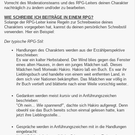
Vorrecht des Moderationsteams und des RPG-Leiters deinen Charakter
nachträglich zu ändern und/oder zu bearbeiten.
WIE SCHREIBE ICH BEITRÄGE IN EINEM RPG?
Solange der RPG-Leiter keine Regeln zur Schreibweise deines
Charakters vorgegeben hat, kannst du deinen persönlichen Schreibstil
verwenden. Hier ein Beispiel:
Der typische RPG-Stil:
Handlungen des Charakters werden aus der Erzählperspektive
beschrieben:
Es war ein kalter Herbstabend. Der Wind blies gegen das Fenster
eines alten Hauses, in dem ein junges Mädchen saß. Dieses
Mädchen hieß Moriwaki Hakiro. Hakiro laß ein Buch. Es war ihr
Lieblingsbuch und handelte von einem weit entfernten Land, in
dem sich vier Nationen bekämpften. Das Mädchen war völlig in
ihr Buch vertieft und blätterte nach einer Weile vorsichtig weiter..
Gedanken werden meist
kursiv
und in Anführungszeichen
beschrieben:
"
Oh nein… Wie spannend!
", dachte sich Hakiro aufgeregt. Denn
obwohl sie das Buch bereits schon einmal gelesen hatte, kam
jetzt ihre Lieblingsstelle...
Gespräche werden in Anführungszeichen mit in die Handlungen
eingebracht: