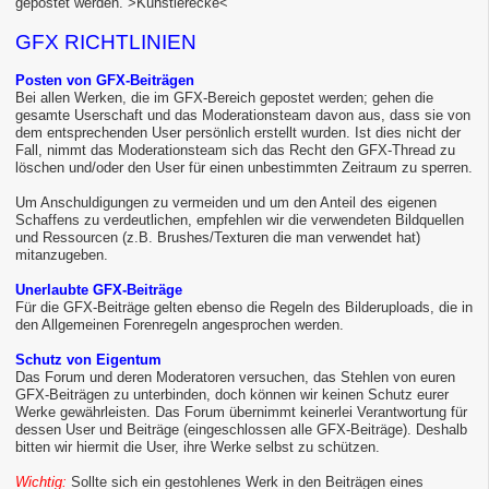
gepostet werden. >Künstlerecke<
GFX RICHTLINIEN
Posten von GFX-Beiträgen
Bei allen Werken, die im GFX-Bereich gepostet werden; gehen die
gesamte Userschaft und das Moderationsteam davon aus, dass sie von
dem entsprechenden User persönlich erstellt wurden. Ist dies nicht der
Fall, nimmt das Moderationsteam sich das Recht den GFX-Thread zu
löschen und/oder den User für einen unbestimmten Zeitraum zu sperren.
Um Anschuldigungen zu vermeiden und um den Anteil des eigenen
Schaffens zu verdeutlichen, empfehlen wir die verwendeten Bildquellen
und Ressourcen (z.B. Brushes/Texturen die man verwendet hat)
mitanzugeben.
Unerlaubte GFX-Beiträge
Für die GFX-Beiträge gelten ebenso die Regeln des Bilderuploads, die in
den Allgemeinen Forenregeln angesprochen werden.
Schutz von Eigentum
Das Forum und deren Moderatoren versuchen, das Stehlen von euren
GFX-Beiträgen zu unterbinden, doch können wir keinen Schutz eurer
Werke gewährleisten. Das Forum übernimmt keinerlei Verantwortung für
dessen User und Beiträge (eingeschlossen alle GFX-Beiträge). Deshalb
bitten wir hiermit die User, ihre Werke selbst zu schützen.
Wichtig:
Sollte sich ein gestohlenes Werk in den Beiträgen eines