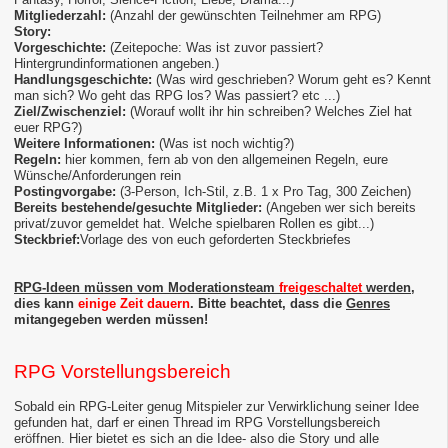
Mitgliederzahl:
(Anzahl der gewünschten Teilnehmer am RPG)
Story:
Vorgeschichte:
(Zeitepoche: Was ist zuvor passiert?
Hintergrundinformationen angeben.)
Handlungsgeschichte:
(Was wird geschrieben? Worum geht es? Kennt
man sich? Wo geht das RPG los? Was passiert? etc ...)
Ziel/Zwischenziel:
(Worauf wollt ihr hin schreiben? Welches Ziel hat
euer RPG?)
Weitere Informationen:
(Was ist noch wichtig?)
Regeln:
hier kommen, fern ab von den allgemeinen Regeln, eure
Wünsche/Anforderungen rein
Postingvorgabe:
(3-Person, Ich-Stil, z.B. 1 x Pro Tag, 300 Zeichen)
Bereits bestehende/gesuchte Mitglieder:
(Angeben wer sich bereits
privat/zuvor gemeldet hat. Welche spielbaren Rollen es gibt...)
Steckbrief:
Vorlage des von euch geforderten Steckbriefes
RPG-Ideen müssen vom Moderationsteam
freigeschaltet
werden
,
dies kann
einige Zeit dauern
. Bitte beachtet, dass die
Genres
mitangegeben werden müssen!
RPG Vorstellungsbereich
Sobald ein RPG-Leiter genug Mitspieler zur Verwirklichung seiner Idee
gefunden hat, darf er einen Thread im RPG Vorstellungsbereich
eröffnen. Hier bietet es sich an die Idee- also die Story und alle