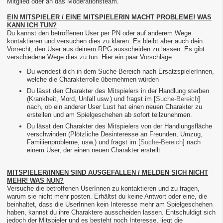
Mitglied oder an das Moderationsteam.
EIN MITSPIELER / EINE MITSPIELERIN MACHT PROBLEME! WAS
KANN ICH TUN?
Du kannst den betroffenen User per PN oder auf anderem Wege
kontaktieren und versuchen dies zu klären. Es bleibt aber auch dein
Vorrecht, den User aus deinem RPG ausscheiden zu lassen. Es gibt
verschiedene Wege dies zu tun. Hier ein paar Vorschläge:
Du wendest dich in dem Suche-Bereich nach ErsatzspielerInnen,
welche die Charakterrolle übernehmen würden
Du lässt den Charakter des Mitspielers in der Handlung sterben
(Krankheit, Mord, Unfall usw.) und fragst im [
Suche-Bereich
]
nach, ob ein anderer User Lust hat einen neuen Charakter zu
erstellen und am Spielgeschehen ab sofort teilzunehmen.
Du lässt den Charakter des Mitspielers von der Handlungsfläche
verschwinden (Plötzliche Desinteresse an Freunden, Umzug,
Familienprobleme, usw.) und fragst im [
Suche-Bereich
] nach
einem User, der einen neuen Charakter erstellt.
MITSPIELER/INNEN SIND AUSGEFALLEN / MELDEN SICH NICHT
MEHR! WAS NUN?
Versuche die betroffenen UserInnen zu kontaktieren und zu fragen,
warum sie nicht mehr posten. Erhältst du keine Antwort oder eine, die
beinhaltet, dass die UserInnen kein Interesse mehr am Spielgeschehen
haben, kannst du ihre Charaktere ausscheiden lassen. Entschuldigt sich
jedoch der Mitspieler und es besteht noch Interesse, liegt die