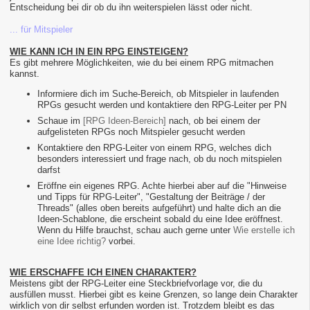
Entscheidung bei dir ob du ihn weiterspielen lässt oder nicht.
... für Mitspieler
WIE KANN ICH IN EIN RPG EINSTEIGEN?
Es gibt mehrere Möglichkeiten, wie du bei einem RPG mitmachen
kannst.
Informiere dich im Suche-Bereich, ob Mitspieler in laufenden
RPGs gesucht werden und kontaktiere den RPG-Leiter per PN
Schaue im
[RPG Ideen-Bereich]
nach, ob bei einem der
aufgelisteten RPGs noch Mitspieler gesucht werden
Kontaktiere den RPG-Leiter von einem RPG, welches dich
besonders interessiert und frage nach, ob du noch mitspielen
darfst
Eröffne ein eigenes RPG. Achte hierbei aber auf die "Hinweise
und Tipps für RPG-Leiter", "Gestaltung der Beiträge / der
Threads" (alles oben bereits aufgeführt) und halte dich an die
Ideen-Schablone, die erscheint sobald du eine Idee eröffnest.
Wenn du Hilfe brauchst, schau auch gerne unter
Wie erstelle ich
eine Idee richtig?
vorbei.
WIE ERSCHAFFE ICH EINEN CHARAKTER?
Meistens gibt der RPG-Leiter eine Steckbriefvorlage vor, die du
ausfüllen musst. Hierbei gibt es keine Grenzen, so lange dein Charakter
wirklich von dir selbst erfunden worden ist. Trotzdem bleibt es das