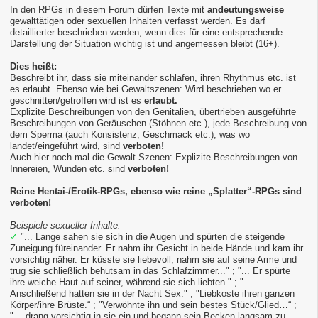
In den RPGs in diesem Forum dürfen Texte mit
andeutungsweise
gewalttätigen oder sexuellen Inhalten verfasst werden. Es darf
detaillierter beschrieben werden, wenn dies für eine entsprechende
Darstellung der Situation wichtig ist und angemessen bleibt (16+).
Dies heißt:
Beschreibt ihr, dass sie miteinander schlafen, ihren Rhythmus etc. ist
es erlaubt. Ebenso wie bei Gewaltszenen: Wird beschrieben wo er
geschnitten/getroffen wird ist es
erlaubt.
Explizite Beschreibungen von den Genitalien, übertrieben ausgeführte
Beschreibungen von Geräuschen (Stöhnen etc.), jede Beschreibung von
dem Sperma (auch Konsistenz, Geschmack etc.), was wo
landet/eingeführt wird, sind
verboten!
Auch hier noch mal die Gewalt-Szenen: Explizite Beschreibungen von
Innereien, Wunden etc. sind
verboten!
Reine Hentai-/Erotik-RPGs, ebenso wie reine „Splatter“-RPGs sind
verboten!
Beispiele sexueller Inhalte:
✓
"... Lange sahen sie sich in die Augen und spürten die steigende
Zuneigung füreinander. Er nahm ihr Gesicht in beide Hände und kam ihr
vorsichtig näher. Er küsste sie liebevoll, nahm sie auf seine Arme und
trug sie schließlich behutsam in das Schlafzimmer..." ; "... Er spürte
ihre weiche Haut auf seiner, während sie sich liebten." ; "...
Anschließend hatten sie in der Nacht Sex." ; "Liebkoste ihren ganzen
Körper/ihre Brüste.“ ; "Verwöhnte ihn und sein bestes Stück/Glied…“ ;
"….drang vorsichtig in sie ein und begann sein Becken langsam zu