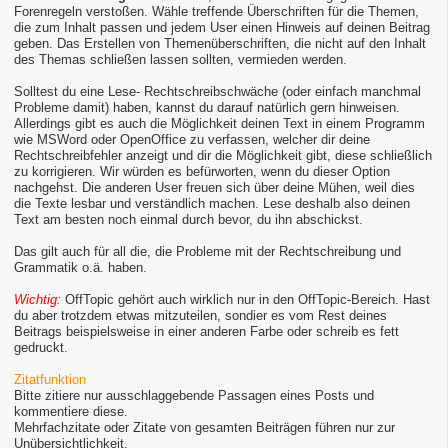
Forenregeln verstoßen. Wähle treffende Überschriften für die Themen,
die zum Inhalt passen und jedem User einen Hinweis auf deinen Beitrag
geben. Das Erstellen von Themenüberschriften, die nicht auf den Inhalt
des Themas schließen lassen sollten, vermieden werden.
Solltest du eine Lese- Rechtschreibschwäche (oder einfach manchmal
Probleme damit) haben, kannst du darauf natürlich gern hinweisen.
Allerdings gibt es auch die Möglichkeit deinen Text in einem Programm
wie MSWord oder OpenOffice zu verfassen, welcher dir deine
Rechtschreibfehler anzeigt und dir die Möglichkeit gibt, diese schließlich
zu korrigieren. Wir würden es befürworten, wenn du dieser Option
nachgehst. Die anderen User freuen sich über deine Mühen, weil dies
die Texte lesbar und verständlich machen. Lese deshalb also deinen
Text am besten noch einmal durch bevor, du ihn abschickst.
Das gilt auch für all die, die Probleme mit der Rechtschreibung und
Grammatik o.ä. haben.
Wichtig:
OffTopic gehört auch wirklich nur in den OffTopic-Bereich. Hast
du aber trotzdem etwas mitzuteilen, sondier es vom Rest deines
Beitrags beispielsweise in einer anderen Farbe oder schreib es fett
gedruckt.
Zitatfunktion
Bitte zitiere nur ausschlaggebende Passagen eines Posts und
kommentiere diese.
Mehrfachzitate oder Zitate von gesamten Beiträgen führen nur zur
Unübersichtlichkeit.