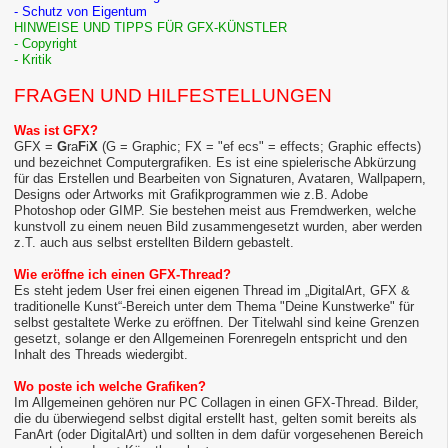
- Schutz von Eigentum
HINWEISE UND TIPPS FÜR GFX-KÜNSTLER
- Copyright
- Kritik
FRAGEN UND HILFESTELLUNGEN
Was ist GFX?
GFX =
G
ra
F
i
X
(G = Graphic; FX = "ef ecs" = effects; Graphic effects)
und bezeichnet Computergrafiken. Es ist eine spielerische Abkürzung
für das Erstellen und Bearbeiten von Signaturen, Avataren, Wallpapern,
Designs oder Artworks mit Grafikprogrammen wie z.B. Adobe
Photoshop oder GIMP. Sie bestehen meist aus Fremdwerken, welche
kunstvoll zu einem neuen Bild zusammengesetzt wurden, aber werden
z.T. auch aus selbst erstellten Bildern gebastelt.
Wie eröffne ich einen GFX-Thread?
Es steht jedem User frei einen eigenen Thread im „DigitalArt, GFX &
traditionelle Kunst“-Bereich unter dem Thema "Deine Kunstwerke" für
selbst gestaltete Werke zu eröffnen. Der Titelwahl sind keine Grenzen
gesetzt, solange er den Allgemeinen Forenregeln entspricht und den
Inhalt des Threads wiedergibt.
Wo poste ich welche Grafiken?
Im Allgemeinen gehören nur PC Collagen in einen GFX-Thread. Bilder,
die du überwiegend selbst digital erstellt hast, gelten somit bereits als
FanArt (oder DigitalArt) und sollten in dem dafür vorgesehenen Bereich