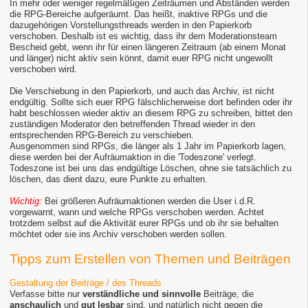
In mehr oder weniger regelmäßigen Zeiträumen und Abständen werden
die RPG-Bereiche aufgeräumt. Das heißt, inaktive RPGs und die
dazugehörigen Vorstellungsthreads werden in den Papierkorb
verschoben. Deshalb ist es wichtig, dass ihr dem Moderationsteam
Bescheid gebt, wenn ihr für einen längeren Zeitraum (ab einem Monat
und länger) nicht aktiv sein könnt, damit euer RPG nicht ungewollt
verschoben wird.
Die Verschiebung in den Papierkorb, und auch das Archiv, ist nicht
endgültig. Sollte sich euer RPG fälschlicherweise dort befinden oder ihr
habt beschlossen wieder aktiv an diesem RPG zu schreiben, bittet den
zuständigen Moderator den betreffenden Thread wieder in den
entsprechenden RPG-Bereich zu verschieben.
Ausgenommen sind RPGs, die länger als 1 Jahr im Papierkorb lagen,
diese werden bei der Aufräumaktion in die 'Todeszone' verlegt.
Todeszone ist bei uns das endgültige Löschen, ohne sie tatsächlich zu
löschen, das dient dazu, eure Punkte zu erhalten.
Wichtig:
Bei größeren Aufräumaktionen werden die User i.d.R.
vorgewarnt, wann und welche RPGs verschoben werden. Achtet
trotzdem selbst auf die Aktivität eurer RPGs und ob ihr sie behalten
möchtet oder sie ins Archiv verschoben werden sollen.
Tipps zum Erstellen von Themen und Beiträgen
Gestaltung der Beiträge / des Threads
Verfasse bitte nur
verständliche und sinnvolle
Beiträge, die
anschaulich
und
gut lesbar
sind, und natürlich nicht gegen die