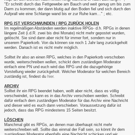
"Er schnitt durch das Fettgewebe am Bauch und weit genug um bis zum
Darm zu kommen, der dann blutig auf den Boden fiel und sich durch den
Aufprall wie eine Schlange wand bis er zur Ruhe kam…" ; etc.
RPG IST VERSCHWUNDEN / RPG ZURÜCK HOLEN
Im regelmäßigen Abständen werden inaktive RPGs- d.h. RPGs in denen
längere Zeit (i.d.R. zwei bis drei Monate) nicht mehr gepostet wurden,
gelöscht. Sie sind dann aber nicht für immer fort, sondern nur in
unserem Papierkorb. Von da können sie noch 1 Jahr lang zurückgeholt
werden. Danach ist es nicht mehr möglich.
Solltet ihr also an einen RPG, welches in den Papierkorb verschoben
wurde, weiterschreiben wollen, schickt dem zuständigen Moderator
einfach eine PN und euch wird das RPG und die dazugehörige
Vorstellung wieder zurückgeholt. Welcher Moderator für welchen Bereich
zuständig ist, findest du
hier
.
ARCHIV
Solltet ihr ein RPG beendet haben, wollt aber nicht, dass es völlig
verschwindet, so kann es in das Archiv verschoben werden. Schreibt
dafür einfach dem zuständigen Moderator für das Archiv eine Nachricht
und dieser wird es euch dann verschieben. Voraussetzung dafür ist
jedoch, dass das RPG mindestens 15 Seiten besitzt.
LÖSCHEN
Manchmal gibt es RPGs, an denen man überhaupt nicht mehr
weiterschreiben will. Sollte das einmal der Fall sein, so könnt ihr dem
zuständigen Moderator ebenfalls eine Nachricht schicken und wir