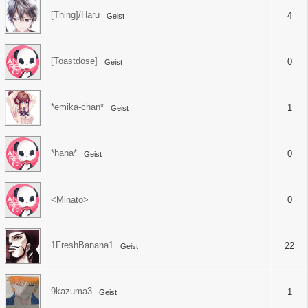
[Thing]/Haru
4
Geist
[Toastdose]
0
Geist
*emika-chan*
1
Geist
*hana*
0
Geist
<Minato>
0
1FreshBanana1
22
Geist
9kazuma3
1
Geist