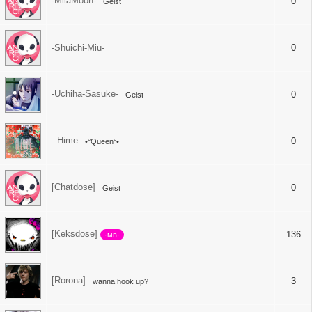
-MilaMoon-
0
Geist
-Shuichi-Miu-
0
-Uchiha-Sasuke-
0
Geist
::Hime
0
•°Queen°•
[Chatdose]
0
Geist
[Keksdose]
136
·мв·
[Rorona]
3
wanna hook up?