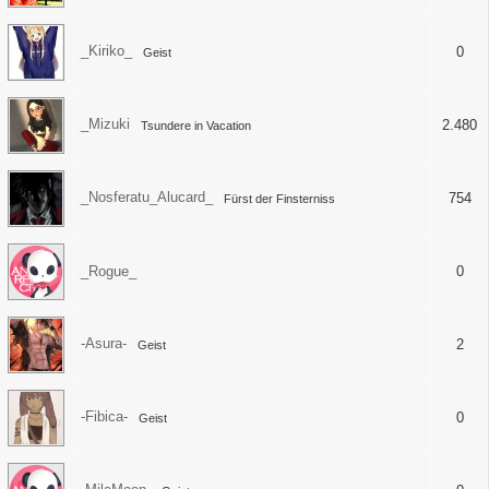
_Kiriko_
0
Geist
_Mizuki
2.480
Tsundere in Vacation
_Nosferatu_Alucard_
754
Fürst der Finsterniss
_Rogue_
0
-Asura-
2
Geist
-Fibica-
0
Geist