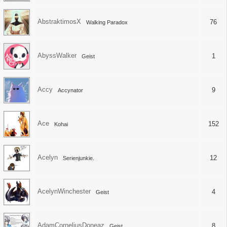
AbstraktimosX
76
Walking Paradox
AbyssWalker
1
Geist
Accy
9
Accynator
Ace
152
Kohai
Acelyn
12
Serienjunkie.
AcelynWinchester
4
Geist
AdamCorneliusDoneaz
8
Geist