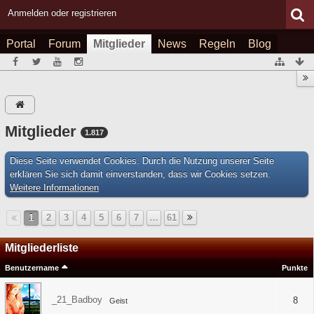
Anmelden oder registrieren
Portal
Forum
Mitglieder
News
Regeln
Blog
Mitglieder
1.817
Diese Seite verwendet Cookies. Durch die Nutzung unserer Seite
erklären Sie sich damit einverstanden, dass wir Cookies setzen.
Weitere Informationen
1
2
3
4
5
6
7
…
61
Mitgliederliste
Benutzername
Punkte
_21_Badboy
8
Geist