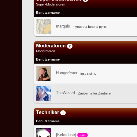
Super-Moderatoren
Benutzername
marquis
- you're a funeral pyre;
Moderatoren
2
Moderatoren
Benutzername
Hungerfeuer
just a simp
TheWizard
Zauberhafter Zauberer
Techniker
1
Benutzername
[Keksdose]
·мв·