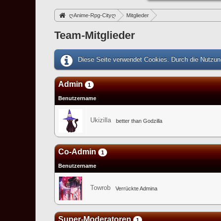
ღAnime-Rpg-Cityღ
Mitglieder
Team-Mitglieder
Diese Seite verwendet Cookies. Durch die Nutzung
Admin
1
Benutzername
Ukizilla
better than Godzilla
Co-Admin
1
Benutzername
Towrob
Verrückte Admina
Super-Moderatoren
1