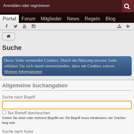
Anmelden oder registrieren
Portal
Forum
Mitglieder
News
Regeln
Blog
Suche
Diese Seite verwendet Cookies. Durch die Nutzung unserer Seite
erklären Sie sich damit einverstanden, dass wir Cookies setzen.
Weitere Informationen
Allgemeine Suchangaben
Suche nach Begriff
Nur Betreff durchsuchen
Geben Sie einen oder mehrere Begriffe ein. Ein Begriff muss mindestens vier Zeichen
lang sein.
Suche nach Autor