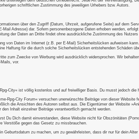
rke unterliegen dem deutschen Urheberrecht. Jede Art der Vervielfältigung, Be
orherigen schriftlichen Zustimmung des jeweiligen Urhebers bzw. Autors.
ormationen über den Zugriff (Datum, Uhrzeit, aufgerufene Seite) auf dem Serv
-Mail Adresse) dar. Sofern personenbezogene Daten erhoben werden, erfolgt 
itung der Daten an Dritte findet ohne ausdrückliche Zustimmung des Nutzers n
ung von Daten im Internet (z.B. per E-Mail) Sicherheitslücken aufweisen kann
keine Haftung für die durch solche Sicherheitslücken entstehenden Schäden ü
itte zum Zwecke von Werbung wird ausdrücklich widersprochen. Wir behalten u
Mails, vor.
g-City« ist völlig kostenlos und auf freiwilliger Basis. Du musst jedoch di
me-Rpg-City Forum« versuchen unerwünschte Beiträge von dieser Website fern
ießlich die Ansichten des Autoren selbst aus. Die Eigentümer der Website 
r den Inhalt einzelner Beiträge verantwortlich gemacht werden.
t Du Dich damit einverstanden, diese Website nicht für Obszönitäten (Porno
ere Verstöße gegen das Gesetz zu missbrauchen.
in Geburtsdatum zu machen, um zu gewährleisten, dass dir nur für dein Alte