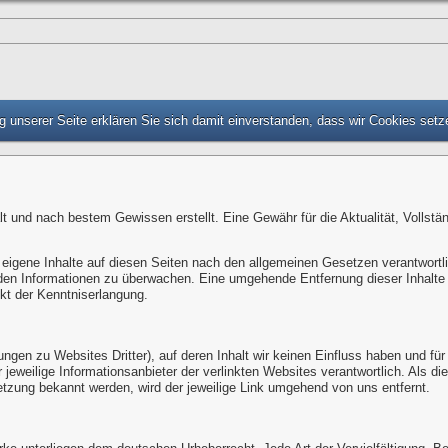
 unserer Seite erklären Sie sich damit einverstanden, dass wir Cookies set
alt und nach bestem Gewissen erstellt. Eine Gewähr für die Aktualität, Vollstä
 eigene Inhalte auf diesen Seiten nach den allgemeinen Gesetzen verantwortl
emden Informationen zu überwachen. Eine umgehende Entfernung dieser Inhalte 
kt der Kenntniserlangung.
ungen zu Websites Dritter), auf deren Inhalt wir keinen Einfluss haben und 
der jeweilige Informationsanbieter der verlinkten Websites verantwortlich. Als
etzung bekannt werden, wird der jeweilige Link umgehend von uns entfernt.