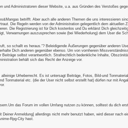
 und Administratoren dieser Website, u.a. aus Gründen des Verstoßes gegen 
es&Mangas betrifft. Aber auch alle anderen Themen die uns interessieren sin
ertraut. Die Regeln werden von der Administration gelegentlich dem aktuellen
eren. Die Registrierung ist für Dich kostenlos und Du erklärst Dich gleichzeit
igt, Verwarnungen auszusprechen sowie (bei Wiederholung) dem User die Schre
ruft, so schallt es heraus.“? Beleidigende Äußerungen gegenüber anderen Use
verhalte Dich anderen gegenüber ebenso. Um von vornherein Missverständnis
er Beiträge selbst verantwortlich. Strafrechtlich bedenkliche Inhalte, Obszön
nistration behält sich das Recht der Anzeige vor.
 alleinige Urheberrecht. Es ist untersagt Beiträge, Fotos, Bild-und Tonmateria
d Tonmaterial etc. (die der User nicht selbst erstellt hat) dürfen nur mit Anga
or.
n Usern.Um das Forum im vollen Umfang nutzen zu können, solltest du dich e
it Deiner Anmeldung] allerdings nicht mehr benutzt haben, wird dieser nach ei
Anime-Rpg-City hast.