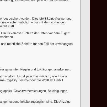
arbeitung, Verbreitung und jede Art der Verwertung
er gespeichert werden. Dies stellt keine Auswertung
dies – sofern möglich – nur mit dem vorherigen
icht statt.
. Ein lückenloser Schutz der Daten vor dem Zugriff
bernehmen.
ns rechtliche Schritte für den Fall der unverlangten
e hier genannten Regeln und Erklärungen anerkennen.
zuhalten. Es ist jedoch unmöglich, alle Inhalte
»Anime-Rpg-City Forum« oder die WoltLab GmbH
graphie), Gewaltverherrlichungen, Beleidigungen,
r angemessene Inhalte zugänglich sind. Die Anzeige