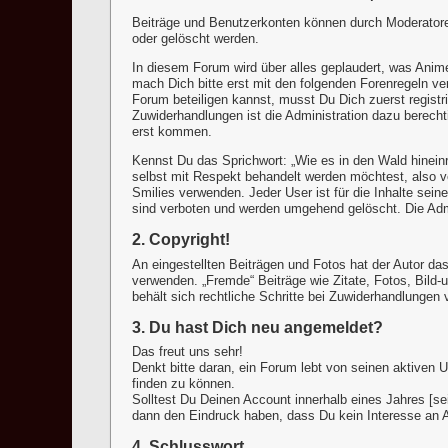
Beiträge und Benutzerkonten können durch Moderatoren
oder gelöscht werden.
In diesem Forum wird über alles geplaudert, was Anim
mach Dich bitte erst mit den folgenden Forenregeln v
Forum beteiligen kannst, musst Du Dich zuerst registri
Zuwiderhandlungen ist die Administration dazu berecht
erst kommen.
Kennst Du das Sprichwort: „Wie es in den Wald hinein
selbst mit Respekt behandelt werden möchtest, also 
Smilies verwenden. Jeder User ist für die Inhalte sein
sind verboten und werden umgehend gelöscht. Die Admi
2. Copyright!
An eingestellten Beiträgen und Fotos hat der Autor das
verwenden. „Fremde“ Beiträge wie Zitate, Fotos, Bild-un
behält sich rechtliche Schritte bei Zuwiderhandlungen v
3. Du hast Dich neu angemeldet?
Das freut uns sehr!
Denkt bitte daran, ein Forum lebt von seinen aktive
finden zu können.
Solltest Du Deinen Account innerhalb eines Jahres [se
dann den Eindruck haben, dass Du kein Interesse an 
4. Schlusswort