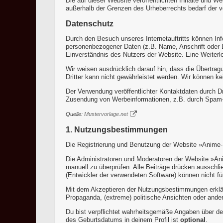
Die auf dieser Website veröffentlichten Inhalte und We
außerhalb der Grenzen des Urheberrechts bedarf der v
Datenschutz
Durch den Besuch unseres Internetauftritts können Inf
personenbezogener Daten (z.B. Name, Anschrift oder E
Einverständnis des Nutzers der Website. Eine Weiterle
Wir weisen ausdrücklich darauf hin, dass die Übertrag
Dritter kann nicht gewährleistet werden. Wir können 
Der Verwendung veröffentlichter Kontaktdaten durch Dr
Zusendung von Werbeinformationen, z.B. durch Spam-
Quelle:
Mustervorlage.net
1. Nutzungsbestimmungen
Die Registrierung und Benutzung der Website »Anime-Rp
Die Administratoren und Moderatoren der Website »Ani
manuell zu überprüfen. Alle Beiträge drücken ausschl
(Entwickler der verwendeten Software) können nicht fü
Mit dem Akzeptieren der Nutzungsbestimmungen erklärs
Propaganda, (extreme) politische Ansichten oder and
Du bist verpflichtet wahrheitsgemäße Angaben über de
des Geburtsdatums in deinem Profil ist
optional
.