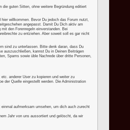
die guten Sitten, ohne weitere Begründung editiert
d hier willkommen. Bevor Du jedoch das Forum nutzt,
 Zeitgeschehen angepasst. Damit Du Dich aktiv am
ig mit den Forenregeln einverstanden. Bei
ibrechte zu entziehen. Aber soweit soll es gar nicht
rn sind zu unterlassen. Bitte denk daran, dass Du
se auszuschließen, kannst Du in Deinen Beiträgen
itäten, Spams sowie üble Nachrede über dritte Personen,
l etc. anderer User zu kopieren und weiter zu
be der Quelle eingestellt werden. Die Administration
rst einmal aufmerksam umsehen, um dich auch zurecht
nem Jahr von uns aussortiert und gelöscht, da wir