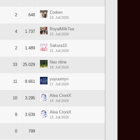
Codren
2
648
23. Juli 2026
RoyalMilkTea
4
1.737
22. Juli 2026
Sakura10
2
1.489
21. Juli 2026
Nao.nline
33
25.029
18. Juli 2026
yuyuumyn
11
8.661
17. Juli 2026
Alea CroniX
10
3.295
14. Juli 2026
Alea CroniX
8
3.639
12. Juli 2026
0
799