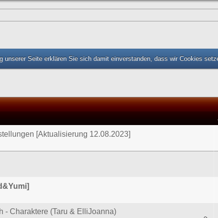
 unserer Seite erklären Sie sich damit einverstanden, dass wir Cookies set
tellungen [Aktualisierung 12.08.2023]
id&Yumi]
h - Charaktere (Taru & ElliJoanna)