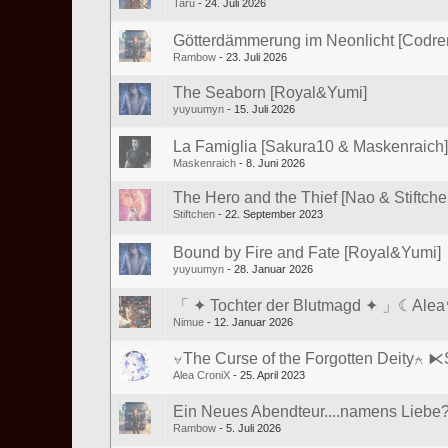
Taru
24. Juli 2026
Götterdämmerung im Neonlicht [Cod
Rambow
23. Juli 2026
The Seaborn [Royal&Yumi]
yuyuumyn
15. Juli 2026
La Famiglia [Sakura10 & Maskenraich]
Maskenraich
8. Juni 2026
The Hero and the Thief [Nao & Stiftche
Stiftchen
22. September 2023
Bound by Fire and Fate [Royal&Yumi]
yuyuumyn
28. Januar 2026
「 ✦ Tochter der Blutmagd ✦ 」☾Al
Nimue
12. Januar 2026
⍱The Curse of the Forgotten Deity⍲ 
Alea CroniX
25. April 2023
Ein Neues Abendteur....namens Liebe? 
Rambow
5. Juli 2026