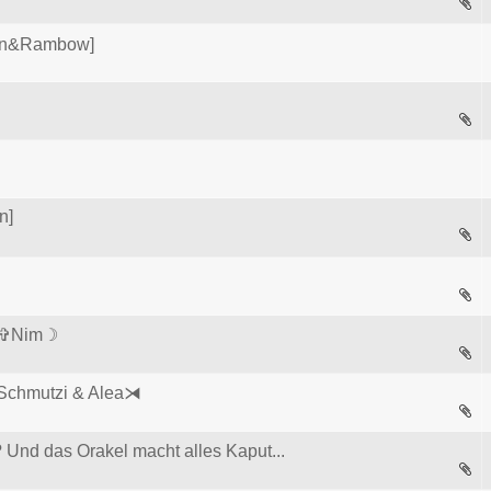
ren&Rambow]
n]
1
2
ea✞Nim☽
⧔Schmutzi & Alea⧕
Und das Orakel macht alles Kaput...