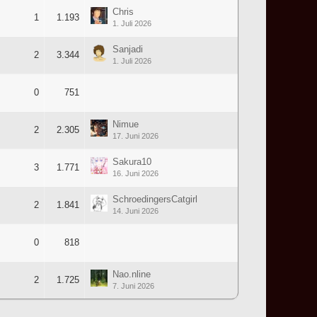
Chris
1
1.193
1. Juli 2026
Sanjadi
2
3.344
1. Juli 2026
0
751
Nimue
2
2.305
17. Juni 2026
Sakura10
3
1.771
16. Juni 2026
SchroedingersCatgirl
2
1.841
14. Juni 2026
0
818
Nao.nline
2
1.725
7. Juni 2026