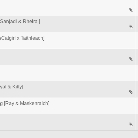
njadi & Rheira ]
atgirl x Taithleach]
al & Kitty]
g [Ray & Maskenraich]