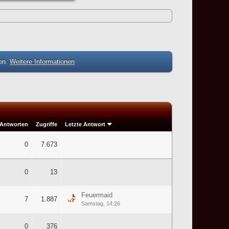
zen.
Weitere Informationen
Antworten
Zugriffe
Letzte Antwort
0
7.673
0
13
Feuermaid
7
1.887
Samstag, 14:26
0
376