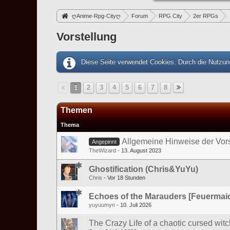
ღAnime-Rpg-Cityღ
Forum
RPG City
2er RPGs
Vorstellung
Diese Seite verwendet Cookies. Durch die Nutzung
1
2
3
4
5
6
7
8
Themen
Thema
Allgemeine Hinweise der Vors
Angepinnt
TheWizard
13. August 2023
Ghostification (Chris&YuYu)
Chris
Vor 18 Stunden
Echoes of the Marauders [Feuerma
yuyuumyn
10. Juli 2026
The Crazy Life of a chaotic cursed witc