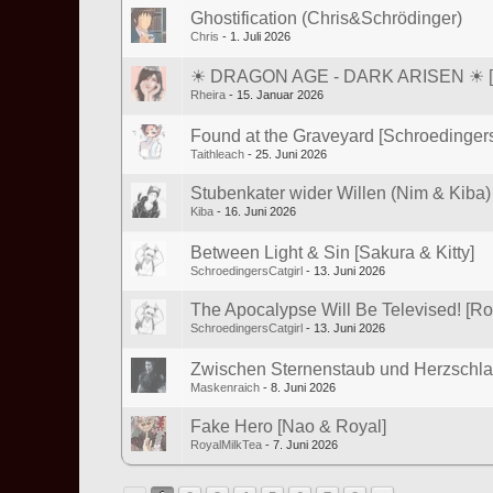
Ghostification (Chris&Schrödinger)
Chris
1. Juli 2026
☀ DRAGON AGE - DARK ARISEN ☀ [Sa
Rheira
15. Januar 2026
Found at the Graveyard [SchroedingersC
Taithleach
25. Juni 2026
Stubenkater wider Willen (Nim & Kiba)
Kiba
16. Juni 2026
Between Light & Sin [Sakura & Kitty]
SchroedingersCatgirl
13. Juni 2026
The Apocalypse Will Be Televised! [Roy
SchroedingersCatgirl
13. Juni 2026
Zwischen Sternenstaub und Herzschla
Maskenraich
8. Juni 2026
Fake Hero [Nao & Royal]
RoyalMilkTea
7. Juni 2026